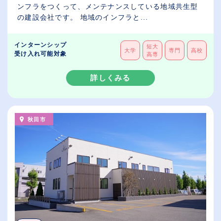
ンフラをつくって、メンテナンスしている地域共生型
の建設会社です。 地域のインフラと...
インターンシップ
短大
大学
専門
高校
受け入れ可能対象
高専
詳しくみる
秋田市