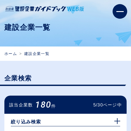
建設企業一覧
ホーム
建設企業一覧
企業検索
180
該当企業数
5/30ページ中
件
絞り込み検索