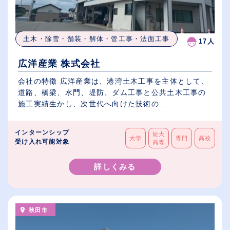
土木・除雪・舗装・解体・管工事・法面工事
17人
広洋産業 株式会社
会社の特徴 広洋産業は、港湾土木工事を主体として、
道路、橋梁、水門、堤防、ダム工事と公共土木工事の
施工実績生かし、次世代へ向けた技術の...
インターンシップ
短大
大学
専門
高校
受け入れ可能対象
高専
詳しくみる
秋田市