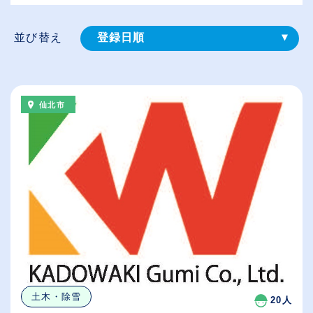
並び替え
登録⽇順
給与が高い順
（⾼卒の給与を基準）
仙北市
従業員が多い順
休日数が多い順
土木・除雪
20人