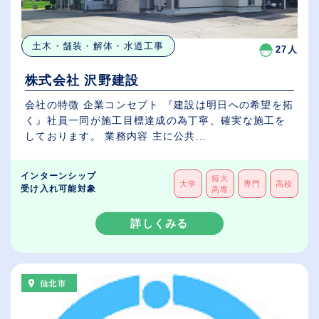
土木・舗装・解体・水道工事
27人
株式会社 沢野建設
会社の特徴 企業コンセプト 『建設は明日への希望を拓
く』社員一同が施工目標達成の為丁寧、確実な施工を
しております。 業務内容 主に公共...
インターンシップ
短大
大学
専門
高校
受け入れ可能対象
高専
詳しくみる
仙北市