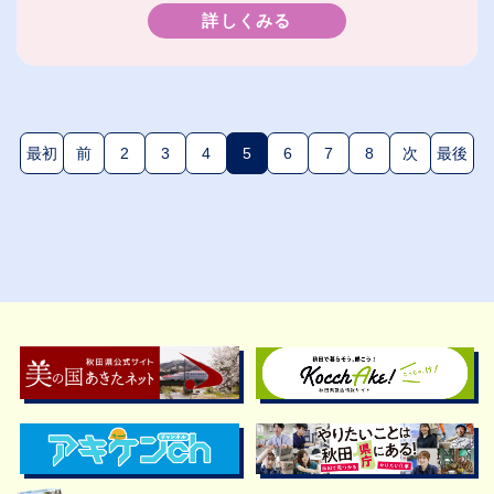
詳しくみる
最初
前
2
3
4
5
6
7
8
次
最後
(現在のページ)