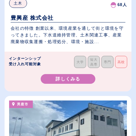
土木
68人
豊興産 株式会社
会社の特徴 創業以来、環境産業を通して街と環境を守
ってきました。下水道維持管理、土木関連工事、産業
廃棄物収集運搬・処理処分、環境・施設...
インターンシップ
短大
大学
専門
高校
受け入れ可能対象
高専
詳しくみる
男鹿市