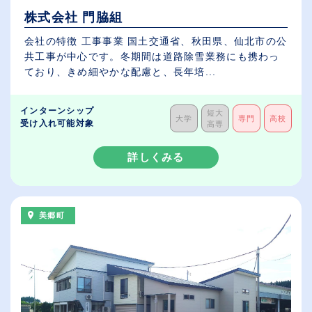
株式会社 門脇組
会社の特徴 工事事業 国土交通省、秋田県、仙北市の公
共工事が中心です。冬期間は道路除雪業務にも携わっ
ており、きめ細やかな配慮と、長年培...
インターンシップ
短大
大学
専門
高校
受け入れ可能対象
高専
詳しくみる
美郷町