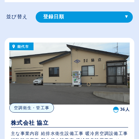
並び替え
登録⽇順
給与が高い順
（⾼卒の給与を基準）
能代市
従業員が多い順
休日数が多い順
空調衛生・管工事
36人
株式会社 協立
主な事業内容 給排水衛生設備工事 暖冷房空調設備工事