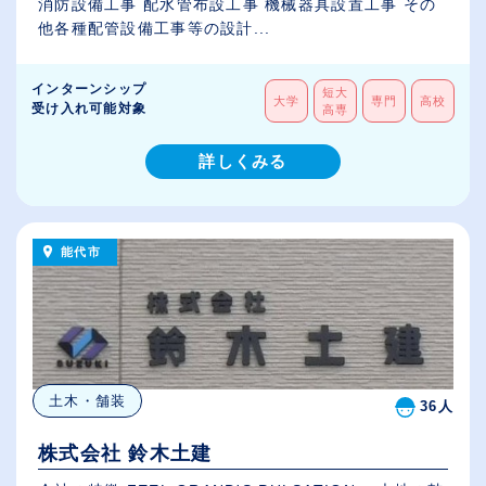
消防設備工事 配水管布設工事 機械器具設置工事 その
他各種配管設備工事等の設計...
インターンシップ
短大
大学
専門
高校
受け入れ可能対象
高専
詳しくみる
能代市
土木・舗装
36人
株式会社 鈴木土建