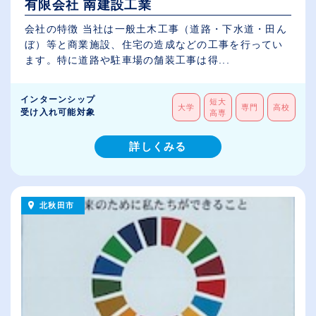
有限会社 南建設工業
会社の特徴 当社は一般土木工事（道路・下水道・田ん
ぼ）等と商業施設、住宅の造成などの工事を行ってい
ます。特に道路や駐車場の舗装工事は得...
インターンシップ
短大
大学
専門
高校
受け入れ可能対象
高専
詳しくみる
北秋田市