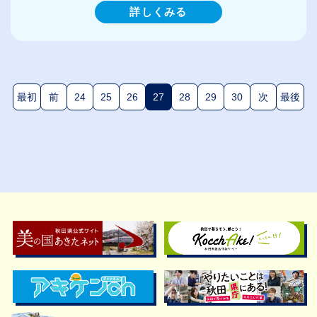
詳しくみる
最初
前
24
25
26
27
28
29
30
次
最後
(現在のページ)