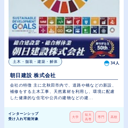
土木・舗装・建築・解体
34人
朝日建設 株式会社
会社の特徴 主に北秋田市内で、道路や橋などの新設、
補修をする土木工事、天然素材を利用し、環境に配慮
した健康的な住宅や公共の建物などの建...
インターンシップ
短大
大学
専門
高校
受け入れ可能対象
高専