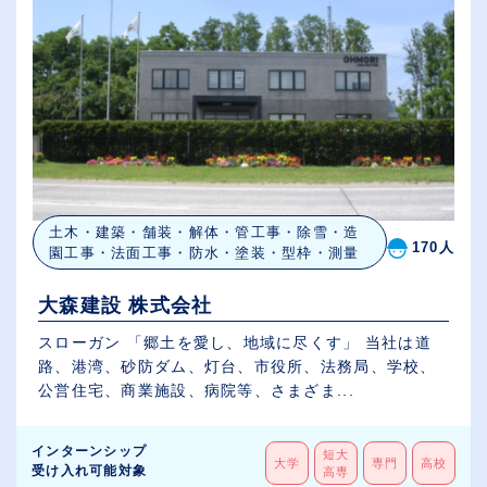
土木・建築・舗装・解体・管工事・除雪・造
170人
園工事・法面工事・防水・塗装・型枠・測量
大森建設 株式会社
スローガン 「郷土を愛し、地域に尽くす」 当社は道
路、港湾、砂防ダム、灯台、市役所、法務局、学校、
公営住宅、商業施設、病院等、さまざま...
インターンシップ
短大
大学
専門
高校
受け入れ可能対象
高専