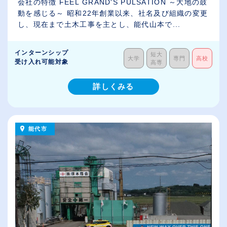
会社の特徴 FEEL GRAND'S PULSATION ～大地の鼓
動を感じる～ 昭和22年創業以来、社名及び組織の変更
し、現在まで土木工事を主とし、能代山本で...
インターンシップ
短大
大学
専門
高校
受け入れ可能対象
高専
詳しくみる
能代市