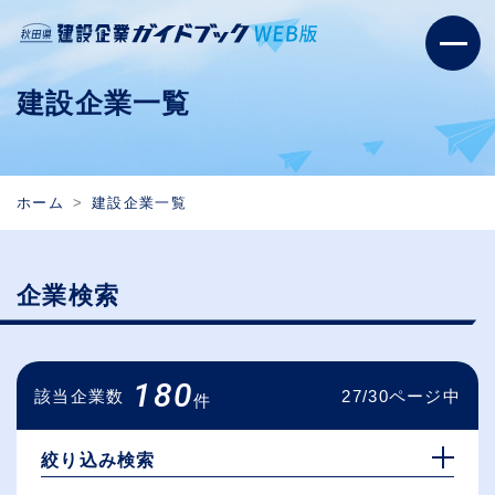
建設企業一覧
ホーム
建設企業一覧
企業検索
180
該当企業数
27/30ページ中
件
絞り込み検索