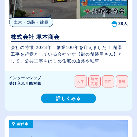
土木・舗装・建築
38人
株式会社 塚本商会
会社の特徴 2023年 創業100年を迎えました！ 舗装
工事を得意としている会社です【街の舗装屋さん】と
して、公共工事をはじめ住宅の通路や駐車...
インターンシップ
短大
大学
専門
高校
受け入れ可能対象
高専
詳しくみる
能代市