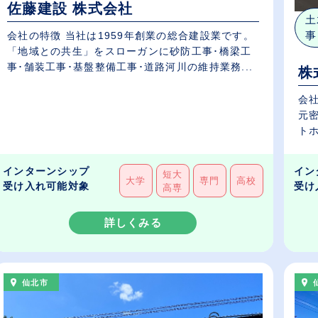
佐藤建設 株式会社
土
事
会社の特徴 当社は1959年創業の総合建設業です。
「地域との共生」をスローガンに砂防工事･橋梁工
事･舗装工事･基盤整備工事･道路河川の維持業務...
株
会社
元
トホ
インターンシップ
イン
短大
大学
専門
高校
受け入れ可能対象
受け
高専
詳しくみる
仙北市