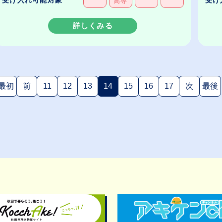
高専
詳しくみる
最初
前
11
12
13
14
15
16
17
次
最後
(現在のページ)