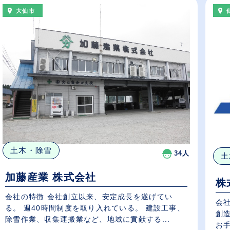
大仙市
土木・除雪
34人
土
加藤産業 株式会社
株
会社の特徴 会社創立以来、安定成長を遂げてい
会
る。 週40時間制度を取り入れている。 建設工事、
創
除雪作業、収集運搬業など、地域に貢献する...
お手