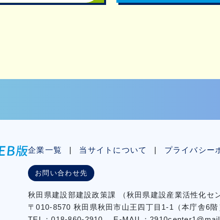
企業一覧
当サイトについて
プライバシー
お問い合わせ先
秋⽥県建設部建設政策課
（秋⽥県建設産業活性化
〒010-8570 秋田県秋田市⼭王四丁⽬1-1（本庁舎6階
TEL：018-860-2910
E-MAIL：2910center1@mail2.