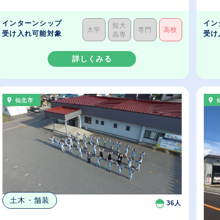
インターンシップ
イン
短大
大学
専門
高校
受け入れ可能対象
受け
高専
詳しくみる
仙北市
土木・舗装
36人