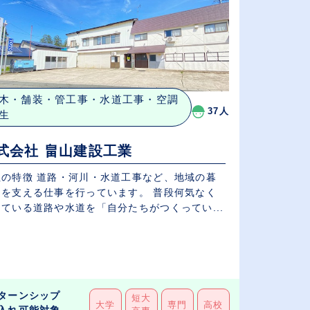
木・舗装・管工事・水道工事・空調
37人
生
式会社 畠山建設工業
社の特徴 道路・河川・水道工事など、地域の暮
しを支える仕事を行っています。 普段何気なく
ている道路や水道を「自分たちがつくってい...
ターンシップ
短大
大学
専門
高校
入れ可能対象