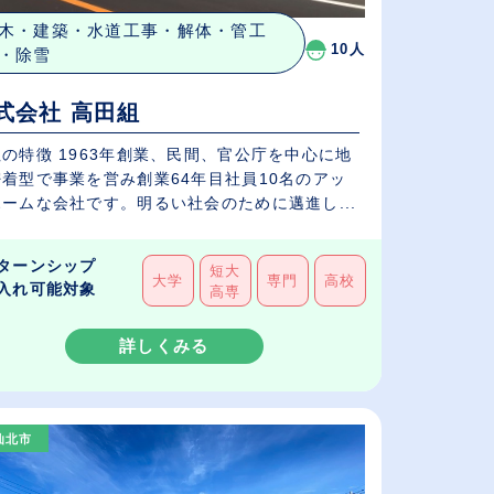
木・建築・水道工事・解体・管工
10人
・除雪
式会社 高田組
の特徴 1963年創業、民間、官公庁を中心に地
密着型で事業を営み創業64年目社員10名のアッ
ームな会社です。明るい社会のために邁進し...
ターンシップ
短大
大学
専門
高校
入れ可能対象
高専
詳しくみる
仙北市