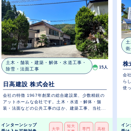
土
衛
土木・舗装・建築・解体・水道工事・
株
15人
除雪・法面工事
会
ら
日高建設 株式会社
使っ
会社の特徴 1967年創業の総合建設業、少数精鋭の
アットホームな会社です。土木・水道・解体・舗
装・法面などの公共工事のほか、建築工事、当社...
インターンシップ
イン
短大
大学
専門
高校
受け入れ可能対象
受け