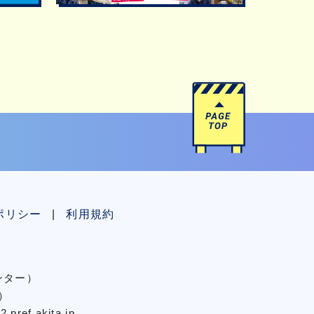
ポリシー
利用規約
センター）
）
pref.akita.jp