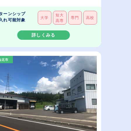
ターンシップ
短大
大学
専門
高校
入れ可能対象
高専
詳しくみる
仙北市