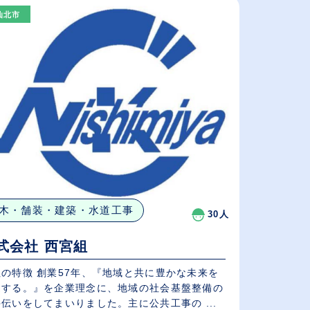
（⾼卒の給与を基準）
仙北市
従業員が多い順
休日数が多い順
木・舗装・建築・水道工事
30人
式会社 西宮組
社の特徴 創業57年、『地域と共に豊かな未来を
造する。』を企業理念に、地域の社会基盤整備の
伝いをしてまいりました。主に公共工事の ...