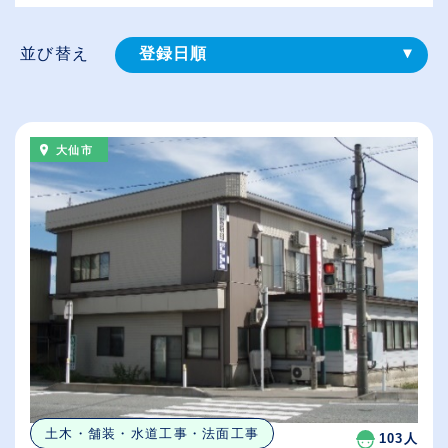
並び替え
登録⽇順
給与が高い順
（⾼卒の給与を基準）
大仙市
従業員が多い順
休日数が多い順
土木・舗装・水道工事・法面工事
103人