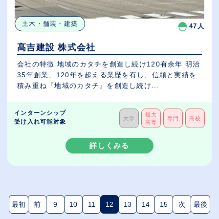
土木・舗装・建築
47人
髙吉建設 株式会社
会社の特徴 地域のカタチを創造し続け120有余年 明治
35年創業、120年を超える業歴を有し、信頼と実績を
積み重ね『地域のカタチ』を創造し続け...
インターンシップ
短大
大学
専門
高校
受け入れ可能対象
高専
詳しくみる
最初
前
9
10
11
12
13
14
15
次
最後
(現在のページ)