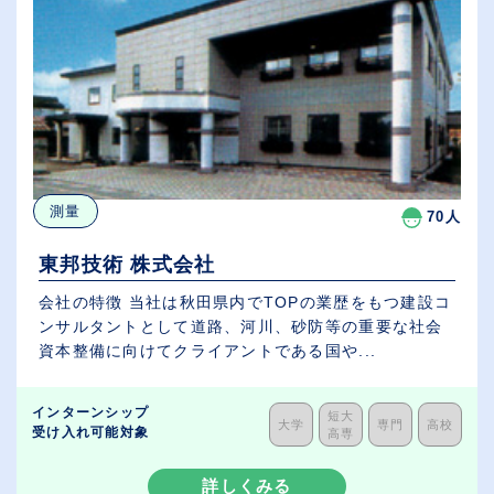
測量
70人
東邦技術 株式会社
会社の特徴 当社は秋田県内でTOPの業歴をもつ建設コ
ンサルタントとして道路、河川、砂防等の重要な社会
資本整備に向けてクライアントである国や...
インターンシップ
短大
大学
専門
高校
受け入れ可能対象
高専
詳しくみる