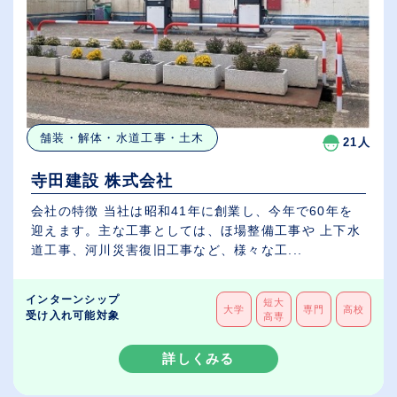
舗装・解体・水道工事・土木
21人
寺田建設 株式会社
会社の特徴 当社は昭和41年に創業し、今年で60年を
迎えます。主な工事としては、ほ場整備工事や 上下水
道工事、河川災害復旧工事など、様々な工...
インターンシップ
短大
大学
専門
高校
受け入れ可能対象
高専
詳しくみる