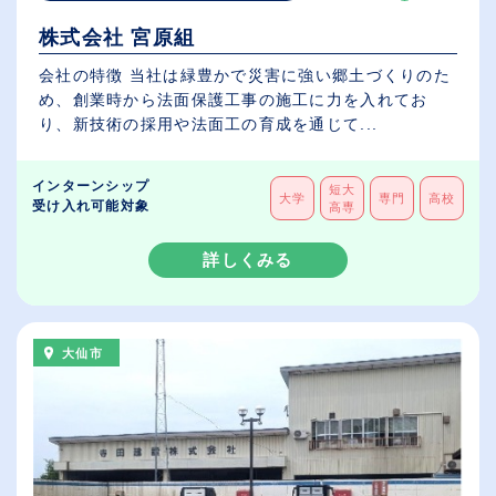
株式会社 宮原組
会社の特徴 当社は緑豊かで災害に強い郷土づくりのた
め、創業時から法面保護工事の施工に力を入れてお
り、新技術の採用や法面工の育成を通じて...
インターンシップ
短大
大学
専門
高校
受け入れ可能対象
高専
詳しくみる
大仙市