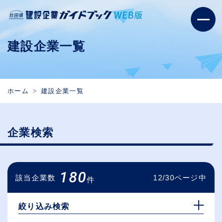
建設企業一覧
ホーム
建設企業一覧
企業検索
180
該当企業数
12/30ページ中
件
絞り込み検索