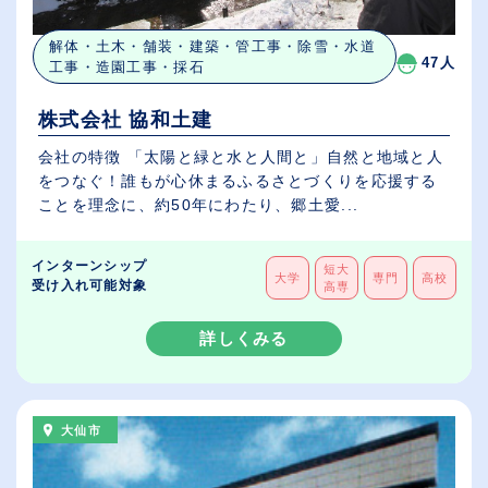
解体・土木・舗装・建築・管工事・除雪・水道
47人
工事・造園工事・採石
株式会社 協和土建
会社の特徴 「太陽と緑と水と人間と」自然と地域と人
をつなぐ！誰もが心休まるふるさとづくりを応援する
ことを理念に、約50年にわたり、郷土愛...
インターンシップ
短大
大学
専門
高校
受け入れ可能対象
高専
詳しくみる
大仙市