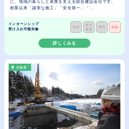
に、地域の暮らしと産業を支える総合建設会社です。
創業以来「誠実な施工」「安全第一」「...
インターンシップ
短大
大学
専門
高校
受け入れ可能対象
高専
詳しくみる
大仙市