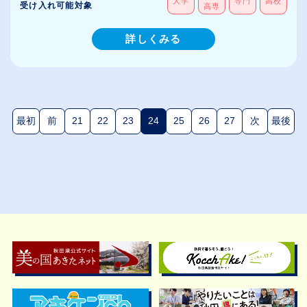
大学
専門
高校
受け入れ可能対象
高専
詳しくみる
最初
前
21
22
23
24
25
26
27
次
最後
(現在のページ)