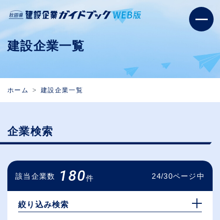
建設企業一覧
ホーム
建設企業一覧
企業検索
180
該当企業数
24/30ページ中
件
絞り込み検索