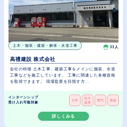
土木・舗装・建築・解体・水道工事
33人
高禮建設 株式会社
会社の特徴 土木工事、建築工事をメインに舗装、水道
工事などを施工しています。 工事に関連した各種資格
を取得できます。 現場監督を目指す方...
インターンシップ
短大
大学
専門
高校
受け入れ可能対象
高専
詳しくみる