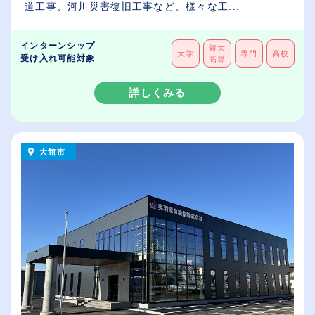
道工事、河川災害復旧工事など、様々な工...
インターンシップ
短大
大学
専門
高校
受け入れ可能対象
高専
詳しくみる
大館市