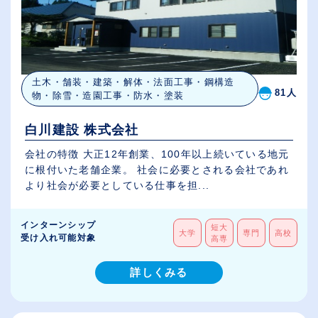
土木・舗装・建築・解体・法面工事・鋼構造
81人
物・除雪・造園工事・防水・塗装
白川建設 株式会社
会社の特徴 大正12年創業、100年以上続いている地元
に根付いた老舗企業。 社会に必要とされる会社であれ
より社会が必要としている仕事を担...
インターンシップ
短大
大学
専門
高校
受け入れ可能対象
高専
詳しくみる