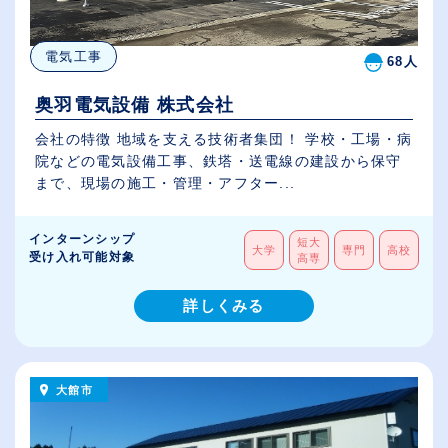
電気工事
68人
奥羽電気設備 株式会社
会社の特徴 地域を支える技術者集団！ 学校・工場・病
院などの電気設備工事、鉄塔・送電線の建設から保守
まで、現場の施工・管理・アフター...
インターンシップ
短大
大学
専門
高校
受け入れ可能対象
高専
詳しくみる
大館市