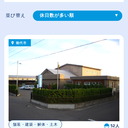
並び替え
休日数が多い順
登録⽇順
給与が高い順
能代市
（⾼卒の給与を基準）
従業員が多い順
舗装・建築・解体・土木
52人