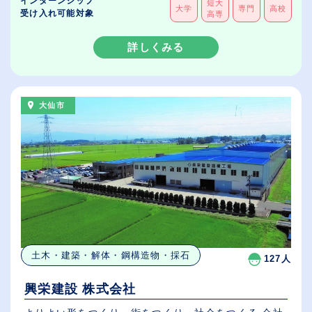
インターンシップ
短大
大学
専門
高校
受け入れ可能対象
高専
詳しくみる
大仙市
土木・建築・解体・鋼構造物・採石
127人
興栄建設 株式会社