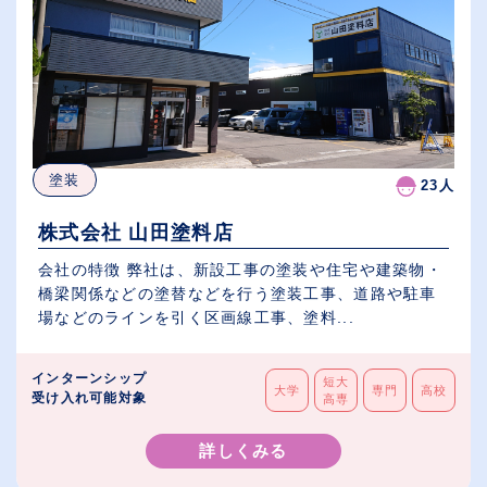
塗装
23人
株式会社 山田塗料店
会社の特徴 弊社は、新設工事の塗装や住宅や建築物・
橋梁関係などの塗替などを行う塗装工事、道路や駐車
場などのラインを引く区画線工事、塗料...
インターンシップ
短大
大学
専門
高校
受け入れ可能対象
高専
詳しくみる