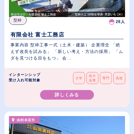
型枠
28人
有限会社 富士工務店
事業内容 型枠工事一式（土木・建築） 企業理念 「絶
えず改良を試みる」 「新しい考え・方法の採用」 「ム
ダを見つける目をもつ」 会...
インターンシップ
短大
大学
専門
高校
受け入れ可能対象
高専
詳しくみる
由利本荘市