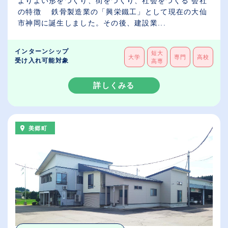
よりよい形をつくり、街をつくり、社会をつくる 会社
の特徴 鉄骨製造業の「興栄鐵工」として現在の大仙
市神岡に誕生しました。その後、建設業...
インターンシップ
短大
大学
専門
高校
受け入れ可能対象
高専
詳しくみる
美郷町