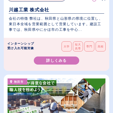
川越工業 株式会社
会社の特徴 弊社は、秋田県と山形県の県境に位置し、
東日本全域を営業範囲として営業しています。建設工
事では、秋田県やにかほ市の工事を中心...
インターンシップ
短大
大学
専門
高校
受け入れ可能対象
高専
詳しくみる
秋田市