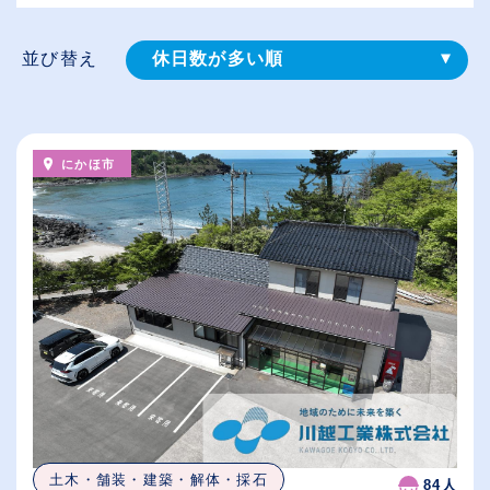
並び替え
休日数が多い順
登録⽇順
給与が高い順
にかほ市
（⾼卒の給与を基準）
従業員が多い順
土木・舗装・建築・解体・採石
84人