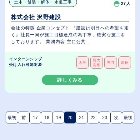
土木・舗装・解体・水道工事
27人
株式会社 沢野建設
会社の特徴 企業コンセプト 『建設は明日への希望を拓
く』社員一同が施工目標達成の為丁寧、確実な施工を
しております。 業務内容 主に公共...
インターンシップ
短大
大学
専門
高校
受け入れ可能対象
高専
詳しくみる
最初
前
17
18
19
20
21
22
23
次
最後
(現在のページ)