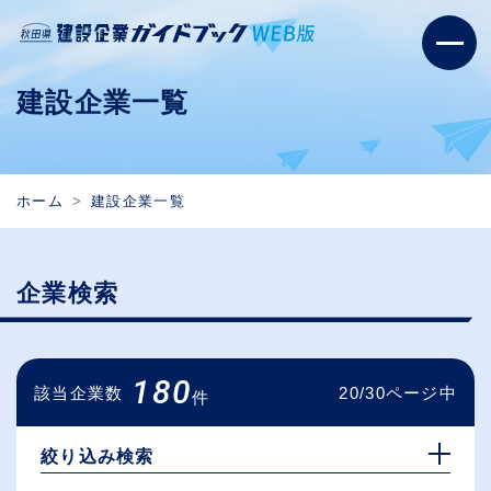
建設企業一覧
ホーム
建設企業一覧
企業検索
180
該当企業数
20/30ページ中
件
絞り込み検索