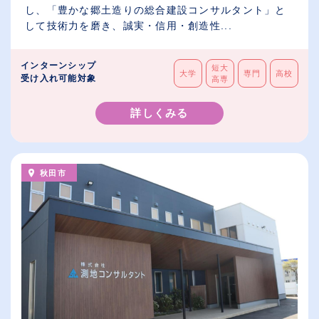
し、「豊かな郷土造りの総合建設コンサルタント」と
して技術力を磨き、誠実・信用・創造性...
インターンシップ
短大
大学
専門
高校
受け入れ可能対象
高専
詳しくみる
秋田市