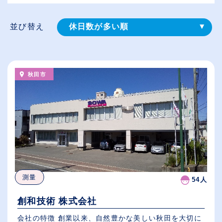
並び替え
休日数が多い順
登録⽇順
給与が高い順
秋田市
（⾼卒の給与を基準）
従業員が多い順
測量
54人
創和技術 株式会社
会社の特徴 創業以来、自然豊かな美しい秋田を大切に