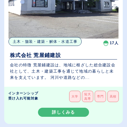
土木・舗装・建築・解体・水道工事
17人
株式会社 荒屋鋪建設
会社の特徴 荒屋鋪建設は、地域に根ざした総合建設会
社として、土木・建築工事を通じて地域の暮らしと未
来を支えています。 河川や道路などの...
インターンシップ
短大
大学
専門
高校
受け入れ可能対象
高専
詳しくみる