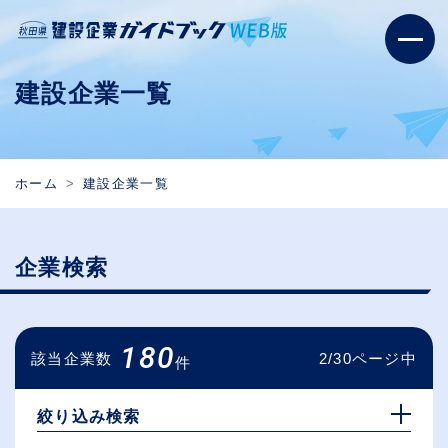
建設企業一覧
ホーム
建設企業一覧
企業検索
180
該当企業数
2/30ページ中
件
絞り込み検索