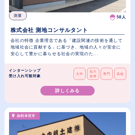
測量
58人
株式会社 測地コンサルタント
会社の特徴 企業理念である「建設関連の技術を通して
地域社会に貢献する」に基づき、地域の人々が安全に
安心して豊かに暮らせる社会の実現のた...
インターンシップ
短大
大学
専門
高校
受け入れ可能対象
高専
詳しくみる
由利本荘市