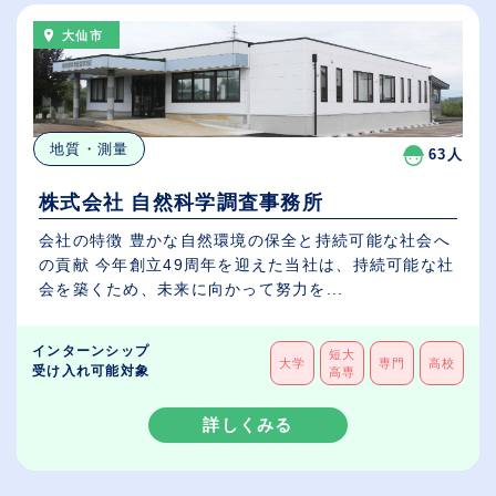
大仙市
地質・測量
63人
株式会社 自然科学調査事務所
会社の特徴 豊かな自然環境の保全と持続可能な社会へ
の貢献 今年創立49周年を迎えた当社は、持続可能な社
会を築くため、未来に向かって努力を...
インターンシップ
短大
大学
専門
高校
受け入れ可能対象
高専
詳しくみる