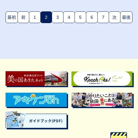
最初
前
1
2
3
4
5
6
7
次
最後
(現在のページ)