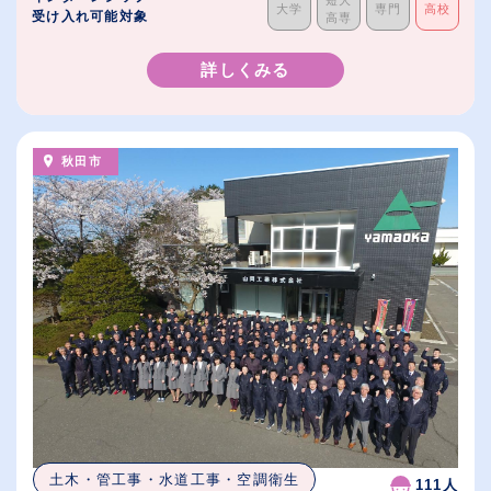
大学
専門
高校
受け入れ可能対象
高専
詳しくみる
秋田市
土木・管工事・水道工事・空調衛生
111人