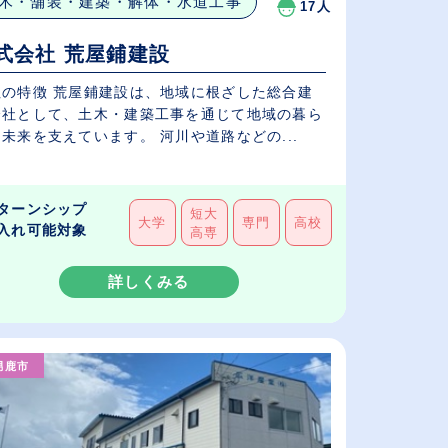
木・舗装・建築・解体・水道工事
17人
式会社 荒屋鋪建設
社の特徴 荒屋鋪建設は、地域に根ざした総合建
会社として、土木・建築工事を通じて地域の暮ら
未来を支えています。 河川や道路などの...
ターンシップ
短大
大学
専門
高校
入れ可能対象
高専
詳しくみる
男鹿市