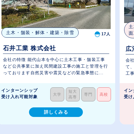
土
土木・舗装・解体・建築・除雪
面
17人
石井工業 株式会社
広
会社の特徴 能代山本を中心に土木工事・舗装工事
会
など公共事業に加え民間建設工事の施工と管理を行
て
っております自然災害や震災などの緊急事態に...
工事
インターンシップ
イン
短大
大学
専門
高校
受け入れ可能対象
受け
高専
詳しくみる