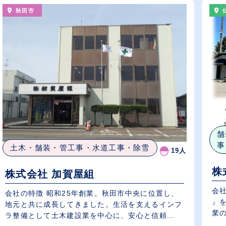
秋田市
舗
事
土木・舗装・管工事・水道工事・除雪
19人
株
株式会社 加賀屋組
会社
会社の特徴 昭和25年創業。秋田市中央に位置し、
』
地元と共に成長してきました。生活を支えるインフ
業の
ラ整備として土木建設業を中心に、安心と信頼...