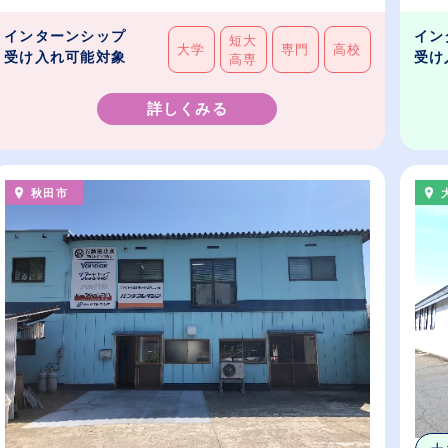
インターンシップ
イン
短大
大学
専門
高校
受け入れ可能対象
受け
高専
詳しくみる
秋田市