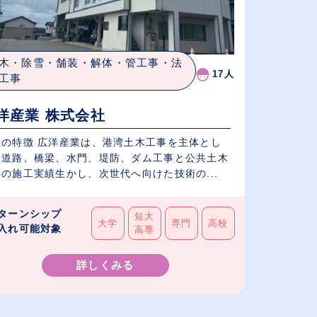
木・除雪・舗装・解体・管工事・法
17人
工事
洋産業 株式会社
社の特徴 広洋産業は、港湾土木工事を主体とし
、道路、橋梁、水門、堤防、ダム工事と公共土木
の施工実績生かし、次世代へ向けた技術の...
ターンシップ
短大
大学
専門
高校
入れ可能対象
高専
詳しくみる