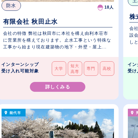
土
防水
18人
株
有限会社 秋田止水
会
会社の特徴 弊社は秋田市に本社を構え由利本荘市
設
に営業所を構えております。止水工事という特殊な
しと
工事から始まり現在建築物の地下・外壁・屋上...
インターンシップ
イン
短大
大学
専門
高校
受け入れ可能対象
受け
高専
詳しくみる
能代市