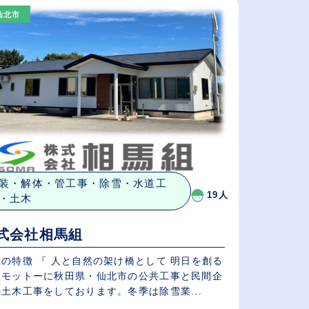
仙北市
給与が高い順
（⾼卒の給与を基準）
休日数が多い順
装・解体・管工事・除雪・水道工
19人
・土木
式会社相馬組
の特徴 『 人と自然の架け橋として 明日を創る
をモットーに秋田県・仙北市の公共工事と民間企
土木工事をしております。冬季は除雪業...