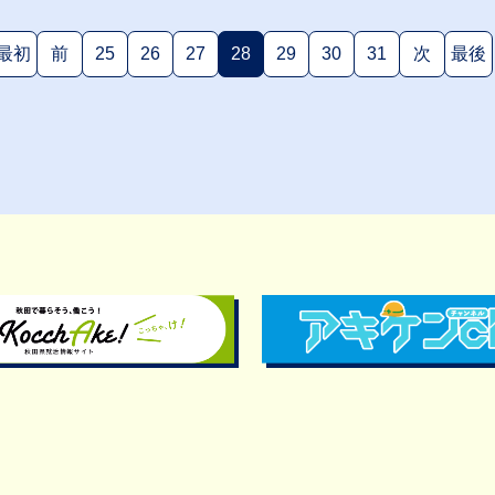
最初
前
25
26
27
28
29
30
31
次
最後
(現在のページ)