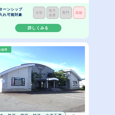
ターンシップ
短大
大学
専門
高校
入れ可能対象
高専
詳しくみる
大仙市