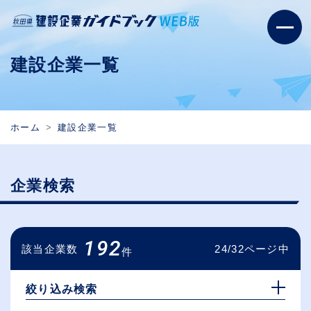
建設企業一覧
ホーム
建設企業一覧
企業検索
192
該当企業数
24/32ページ中
件
絞り込み検索