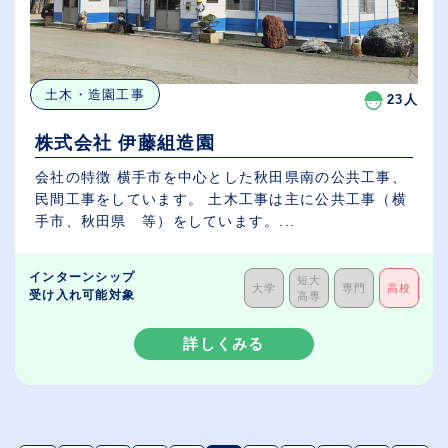
土木・造園工事
23人
株式会社 伊藤組造園
会社の特徴 横手市を中心とした秋田県南の公共工事、
民間工事をしています。 土木工事は主に公共工事（横
手市、秋田県 等）をしています。...
インターンシップ
短大
大学
専門
高校
受け入れ可能対象
高専
詳しくみる