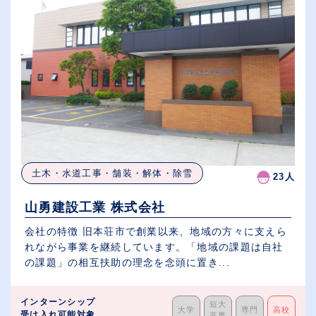
土木・水道工事・舗装・解体・除雪
23人
山勇建設工業 株式会社
会社の特徴 旧本荘市で創業以来、地域の方々に支えら
れながら事業を継続しています。「地域の課題は自社
の課題」の相互扶助の理念を念頭に置き...
インターンシップ
短大
大学
専門
高校
受け入れ可能対象
高専