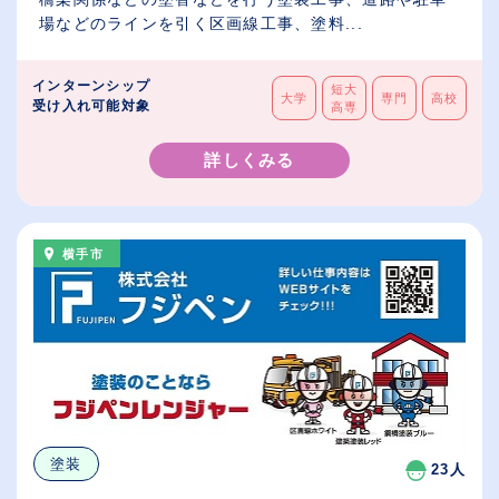
場などのラインを引く区画線工事、塗料...
インターンシップ
短大
大学
専門
高校
受け入れ可能対象
高専
詳しくみる
横手市
塗装
23人