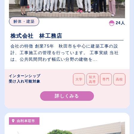
解体・建築
24人
株式会社 林工務店
会社の特徴 創業75年 秋田市を中心に建築工事の設
計、工事施工の管理を行っています。 工事実績 当社
は、公共民間問わず幅広い分野の建物を...
インターンシップ
短大
大学
専門
高校
受け入れ可能対象
高専
詳しくみる
由利本荘市