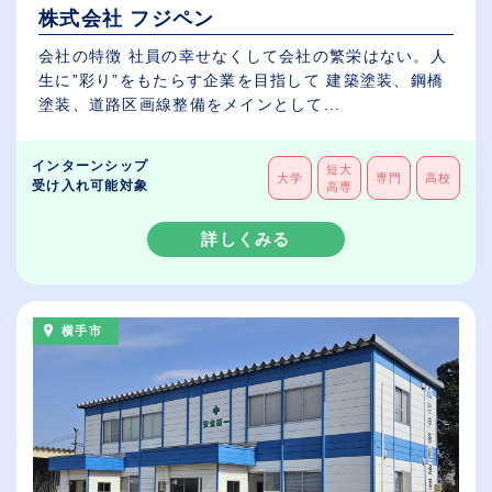
株式会社 フジペン
会社の特徴 社員の幸せなくして会社の繁栄はない。人
生に”彩り”をもたらす企業を目指して 建築塗装、鋼橋
塗装、道路区画線整備をメインとして...
インターンシップ
短大
大学
専門
高校
受け入れ可能対象
高専
詳しくみる
横手市