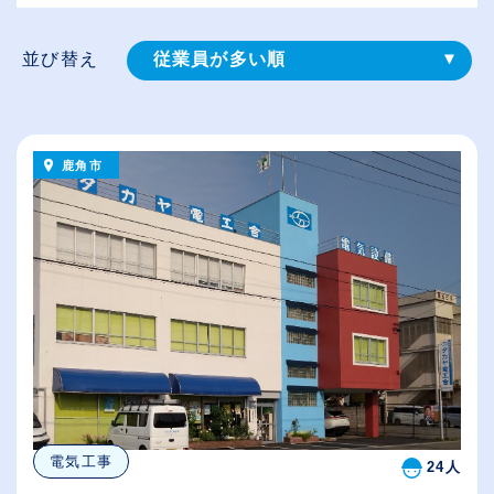
並び替え
従業員が多い順
登録⽇順
給与が高い順
鹿角市
（⾼卒の給与を基準）
休日数が多い順
電気工事
24人