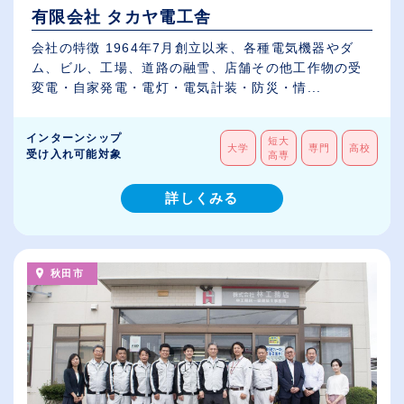
有限会社 タカヤ電工舎
会社の特徴 1964年7月創立以来、各種電気機器やダ
ム、ビル、工場、道路の融雪、店舗その他工作物の受
変電・自家発電・電灯・電気計装・防災・情...
インターンシップ
短大
大学
専門
高校
受け入れ可能対象
高専
詳しくみる
秋田市