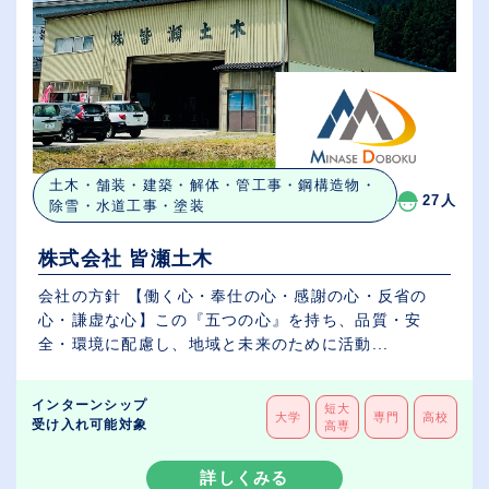
土木・舗装・建築・解体・管工事・鋼構造物・
27人
除雪・水道工事・塗装
株式会社 皆瀬土木
会社の方針 【働く心・奉仕の心・感謝の心・反省の
心・謙虚な心】この『五つの心』を持ち、品質・安
全・環境に配慮し、地域と未来のために活動...
インターンシップ
短大
大学
専門
高校
受け入れ可能対象
高専
詳しくみる