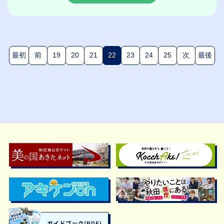
最初
前
19
20
21
22
23
24
25
次
最後
(現在のページ)