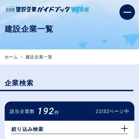
建設企業一覧
ホーム
建設企業一覧
企業検索
192
該当企業数
22/32ページ中
件
絞り込み検索