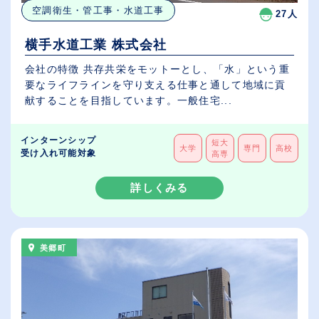
空調衛生・管工事・水道工事
27人
横手水道工業 株式会社
会社の特徴 共存共栄をモットーとし、「水」という重
要なライフラインを守り支える仕事と通して地域に貢
献することを目指しています。一般住宅...
インターンシップ
短大
大学
専門
高校
受け入れ可能対象
高専
詳しくみる
美郷町