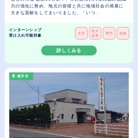
力の強化に努め、地元の皆様と共に地域社会の発展に
大きな貢献をしてまいりました。「いつ...
インターンシップ
短大
大学
専門
高校
受け入れ可能対象
高専
詳しくみる
横手市