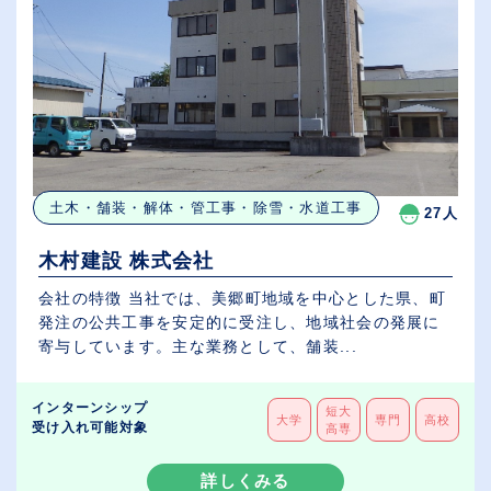
土木・舗装・解体・管工事・除雪・水道工事
27人
木村建設 株式会社
会社の特徴 当社では、美郷町地域を中心とした県、町
発注の公共工事を安定的に受注し、地域社会の発展に
寄与しています。主な業務として、舗装...
インターンシップ
短大
大学
専門
高校
受け入れ可能対象
高専
詳しくみる