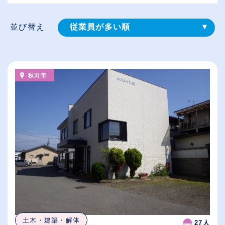
並び替え
従業員が多い順
登録⽇順
給与が高い順
秋田市
（⾼卒の給与を基準）
休日数が多い順
土木・建築・解体
27人