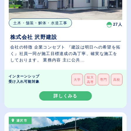
土木・舗装・解体・水道工事
27人
株式会社 沢野建設
会社の特徴 企業コンセプト 『建設は明日への希望を拓
く』社員一同が施工目標達成の為丁寧、確実な施工を
しております。 業務内容 主に公共...
インターンシップ
短大
大学
専門
高校
受け入れ可能対象
高専
詳しくみる
湯沢市