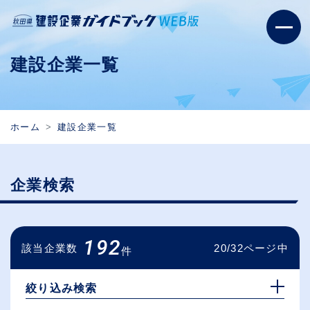
建設企業一覧
ホーム
建設企業一覧
企業検索
192
該当企業数
20/32ページ中
件
絞り込み検索