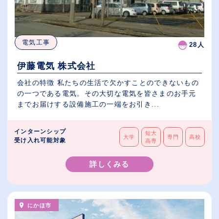
電気工事
28人
伊藤電気 株式会社
会社の特徴 私たちの生活で欠かすことのできないもの
の一つである電気。その大切な電気を皆さまのお手元
までお届けする設備施工の一端をお引き...
インターンシップ
短大
大学
専門
高校
受け入れ可能対象
高専
詳しくみる
にかほ市