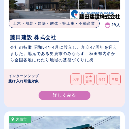
土木・舗装・建築・解体・管工事・不動産業
29人
藤田建設 株式会社
会社の特徴 昭和54年4月に設立し、創立47周年を迎え
ました。地元である男鹿市のみならず、秋田県内名か
ら全国各地にわたり地域の基盤づくりに携...
インターンシップ
短大
大学
専門
高校
受け入れ可能対象
高専
詳しくみる
大仙市