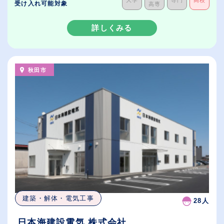
大学
専門
高校
受け入れ可能対象
高専
詳しくみる
秋田市
建築・解体・電気工事
28人
日本海建設電気 株式会社