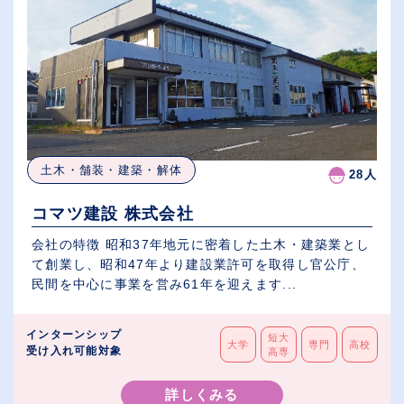
土木・舗装・建築・解体
28人
コマツ建設 株式会社
会社の特徴 昭和37年地元に密着した土木・建築業とし
て創業し、昭和47年より建設業許可を取得し官公庁、
民間を中心に事業を営み61年を迎えます...
インターンシップ
短大
大学
専門
高校
受け入れ可能対象
高専
詳しくみる