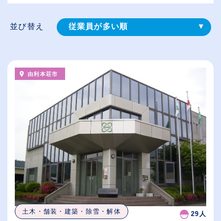
並び替え
従業員が多い順
登録⽇順
給与が高い順
由利本荘市
（⾼卒の給与を基準）
休日数が多い順
土木・舗装・建築・除雪・解体
29人