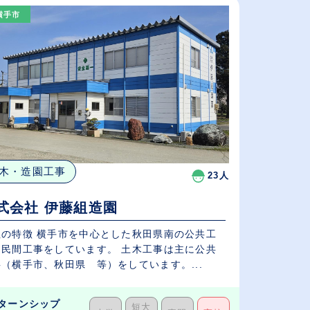
横手市
従業員が多い順
休日数が多い順
木・造園工事
23人
式会社 伊藤組造園
市を中心とした秋田県南の公共工
、民間工事をしています。 土木工事は主に公共
（横手市、秋田県 等）をしています。...
ターンシップ
短大