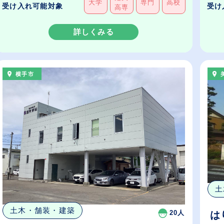
大学
専門
高校
受け入れ可能対象
受け
高専
詳しくみる
横手市
土
土木・舗装・建築
20人
は