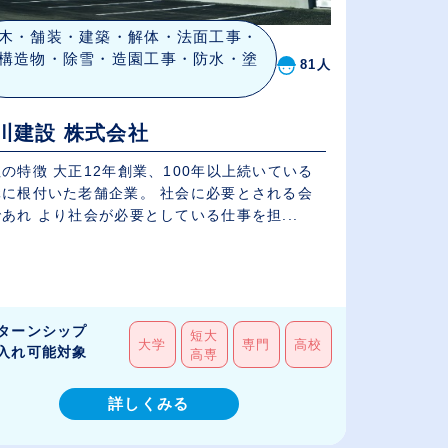
木・舗装・建築・解体・法面工事・
構造物・除雪・造園工事・防水・塗
81人
川建設 株式会社
の特徴 大正12年創業、100年以上続いている
根付いた老舗企業。 社会に必要とされる会
あれ より社会が必要としている仕事を担...
ターンシップ
短大
大学
専門
高校
入れ可能対象
高専
詳しくみる