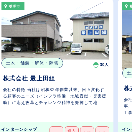
横手市
土木・舗装・解体・除雪
30人
土
株式会社 最上田組
株
会社の特徴 当社は昭和32年創業以来、日々変化す
る顧客のニーズ（インフラ整備・地域貢献・災害援
会社の特徴 横手
助）に応え改革とチャレンジ精神を発揮して地...
事
工事
インターンシップ
イン
短大