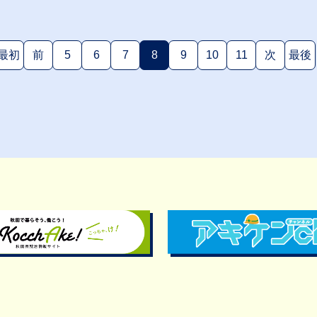
最初
前
5
6
7
8
9
10
11
次
最後
(現在のページ)