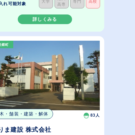
大学
専門
高校
入れ可能対象
高専
詳しくみる
美郷町
木・舗装・建築・解体
83人
りま建設 株式会社