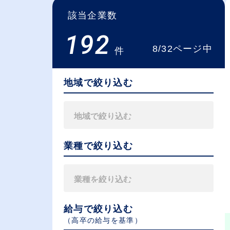
該当企業数
192
8/32ページ中
件
地域で絞り込む
業種で絞り込む
給与で絞り込む
（⾼卒の給与を基準）