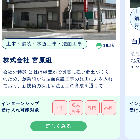
土
鋼
装
白
土木・舗装・水道工事・法面工事
103人
会社
株式会社 宮原組
地元に
社で
会社の特徴 当社は緑豊かで災害に強い郷土づくり
のため、創業時から法面保護工事の施工に力を入れ
ており、新技術の採用や法面工の育成を通じて...
インターンシップ
イン
短大
大学
専門
高校
受け入れ可能対象
受け
高専
詳しくみる