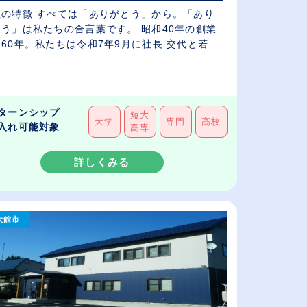
社の特徴 すべては「ありがとう」から。「あり
とう」は私たちの合言葉です。 昭和40年の創業
60年。私たちは令和7年9月に社長 交代と若...
ターンシップ
短大
大学
専門
高校
入れ可能対象
高専
詳しくみる
大館市