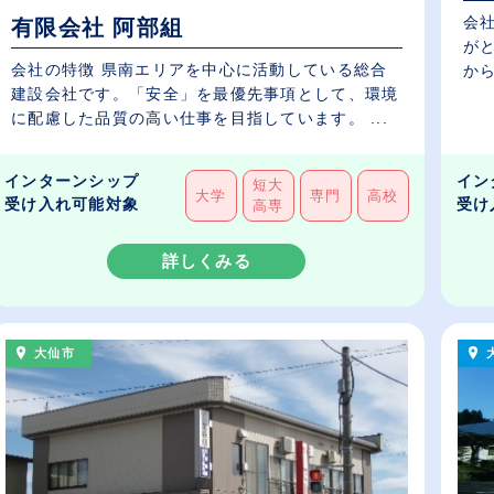
会
有限会社 阿部組
が
会社の特徴 県南エリアを中心に活動している総合
から
建設会社です。「安全」を最優先事項として、環境
に配慮した品質の高い仕事を目指しています。 ...
インターンシップ
イン
短大
大学
専門
高校
受け入れ可能対象
受け
高専
詳しくみる
大仙市