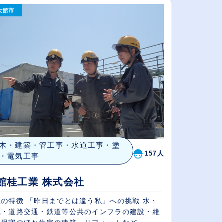
大館市
従業員が多い順
休日数が多い順
木・建築・管工事・水道工事・塗
157人
・電気工事
館桂工業 株式会社
社の特徴 「昨日までとは違う私」への挑戦 水・
気・道路交通・鉄道等公共のインフラの建設・維