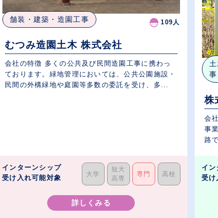
舗装・建築・造園工事
109人
むつみ造園土木 株式会社
土
会社の特徴 多くの公共及び民間造園工事に携わっ
事
ております。緑地管理においては、公共公園施設・
民間の外構緑地や庭園等多数の委託を受け、多...
株
会社
事
路で
インターンシップ
イン
短大
大学
専門
高校
受け入れ可能対象
受け
高専
詳しくみる