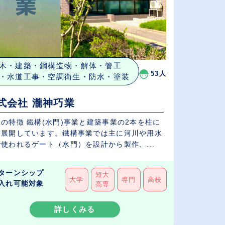
木・建築・鋼構造物・解体・管工
53人
・水道工事・空調衛生・防水・塗装
式会社 瀧神巧業
の特徴 鐵構(水門)事業と建築事業の2本を柱に
業展開しています。鐵構事業では主に河川や用水
使われるゲート（水門）を設計から製作、...
ターンシップ
短大
大学
専門
高校
入れ可能対象
高専
詳しくみる