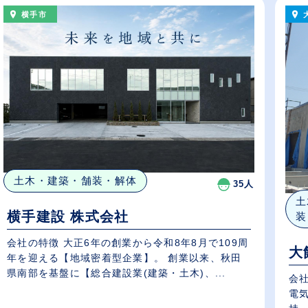
横手市
土木・建築・舗装・解体
35人
土
横手建設 株式会社
装
会社の特徴 大正6年の創業から令和8年8月で109周
大
年を迎える【地域密着型企業】。 創業以来、秋田
県南部を基盤に【総合建設業(建築・土木)、...
会
電