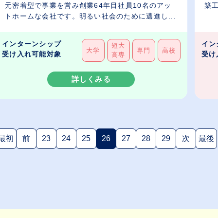
元密着型で事業を営み創業64年目社員10名のアッ
築
トホームな会社です。明るい社会のために邁進し...
の..
インターンシップ
イン
短大
大学
専門
高校
受け入れ可能対象
受け
高専
詳しくみる
最初
前
23
24
25
26
27
28
29
次
最後
(現在のページ)