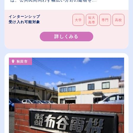
は、公共民間問わず幅広い分野の建物を...
インターンシップ
短大
大学
専門
高校
受け入れ可能対象
高専
詳しくみる
秋田市