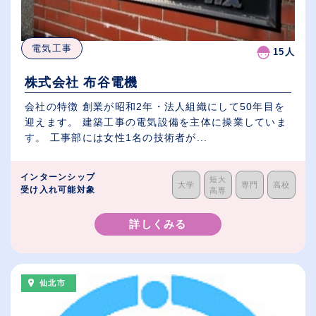
電気工事
15人
株式会社 布谷電機
会社の特徴 創業が昭和2年・法人組織にして50年目を
迎えます。 建築工事の電気設備を主体に操業していま
す。 工事部には女性1名の技術者が...
インターンシップ
短大
大学
専門
高校
受け入れ可能対象
高専
詳しくみる
仙北市