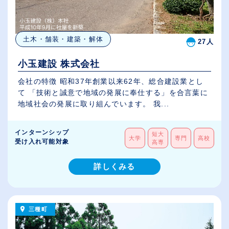
土木・舗装・建築・解体
27人
小玉建設 株式会社
会社の特徴 昭和37年創業以来62年、総合建設業とし
て 「技術と誠意で地域の発展に奉仕する」を合言葉に
地域社会の発展に取り組んでいます。 我...
インターンシップ
短大
大学
専門
高校
受け入れ可能対象
高専
詳しくみる
三種町