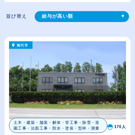
並び替え
給与が高い順
登録⽇順
従業員が多い順
能代市
休日数が多い順
土木・建築・舗装・解体・管工事・除雪・造
170人
園工事・法面工事・防水・塗装・型枠・測量