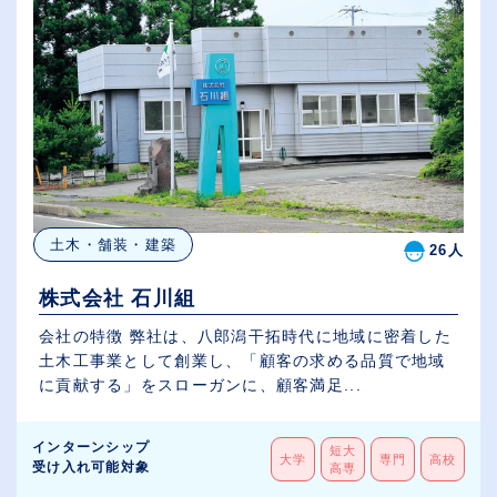
土木・舗装・建築
26人
株式会社 石川組
会社の特徴 弊社は、八郎潟干拓時代に地域に密着した
土木工事業として創業し、「顧客の求める品質で地域
に貢献する」をスローガンに、顧客満足...
インターンシップ
短大
大学
専門
高校
受け入れ可能対象
高専