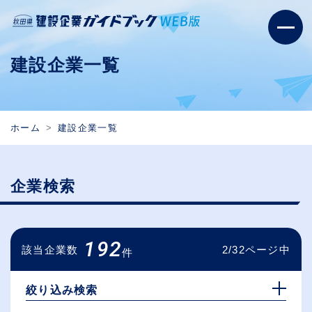
建設企業一覧
ホーム
建設企業一覧
企業検索
192
該当企業数
2/32ページ中
件
絞り込み検索