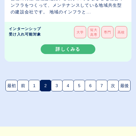
ンフラをつくって、メンテナンスしている地域共生型
の建設会社です。 地域のインフラと...
インターンシップ
短大
大学
専門
高校
受け入れ可能対象
高専
詳しくみる
最初
前
1
2
3
4
5
6
7
次
最後
(現在のページ)