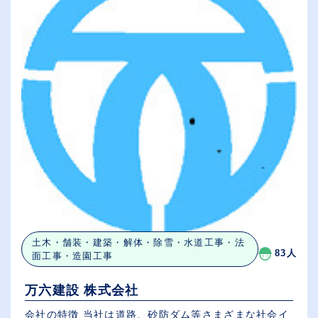
土木・舗装・建築・解体・除雪・水道工事・法
83人
面工事・造園工事
万六建設 株式会社
会社の特徴 当社は道路、砂防ダム等さまざまな社会イ