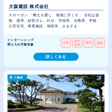
大森建設 株式会社
スローガン 「郷土を愛し、地域に尽くす」 当社は道
路、港湾、砂防ダム、灯台、市役所、法務局、学校、
公営住宅、商業施設、病院等、さまざま...
インターンシップ
短大
大学
専門
高校
受け入れ可能対象
高専
詳しくみる
三種町