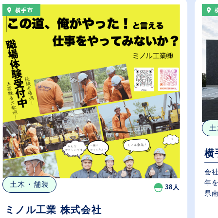
横手市
土
横
会社の特徴 大正6
年
土木・舗装
38人
県南
ミノル工業 株式会社