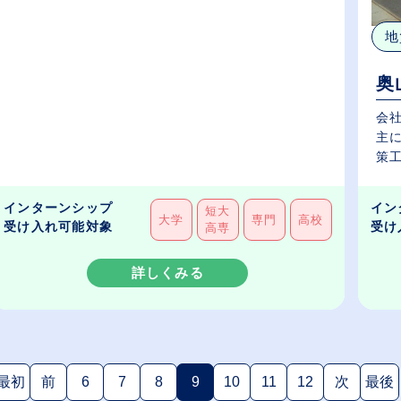
地
奥
会
主
策工
インターンシップ
イン
短大
大学
専門
高校
受け入れ可能対象
受け
高専
詳しくみる
最初
前
6
7
8
9
10
11
12
次
最後
(現在のページ)