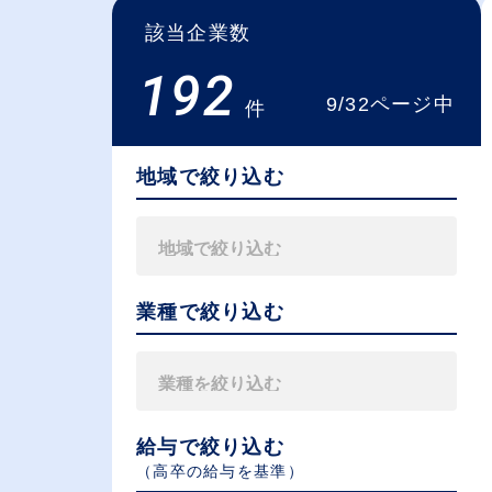
該当企業数
192
9/32ページ中
件
地域で絞り込む
業種で絞り込む
給与で絞り込む
（⾼卒の給与を基準）