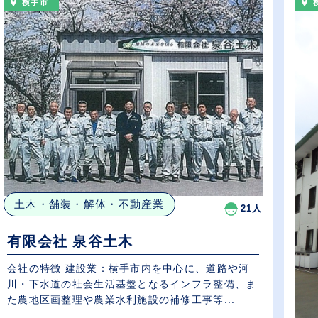
横手市
土木・舗装・解体・不動産業
21人
有限会社 泉谷土木
会社の特徴 建設業：横手市内を中心に、道路や河
川・下水道の社会生活基盤となるインフラ整備、ま
た農地区画整理や農業水利施設の補修工事等...