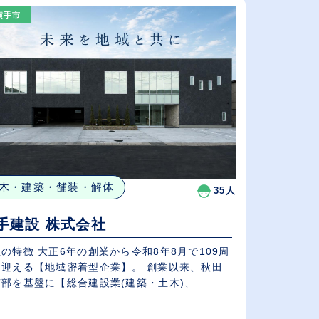
（⾼卒の給与を基準）
横手市
従業員が多い順
休日数が多い順
木・建築・舗装・解体
35人
手建設 株式会社
年の創業から令和8年8月で109周
を迎える【地域密着型企業】。 創業以来、秋田
部を基盤に【総合建設業(建築・土木)、...