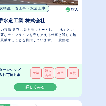
調衛生・管工事・水道工事
27人
手水道工業 株式会社
社の特徴 共存共栄をモットーとし、「水」とい
重要なライフラインを守り支える仕事と通して地
貢献することを目指しています。一般住宅...
ターンシップ
短大
大学
専門
高校
入れ可能対象
高専
詳しくみる