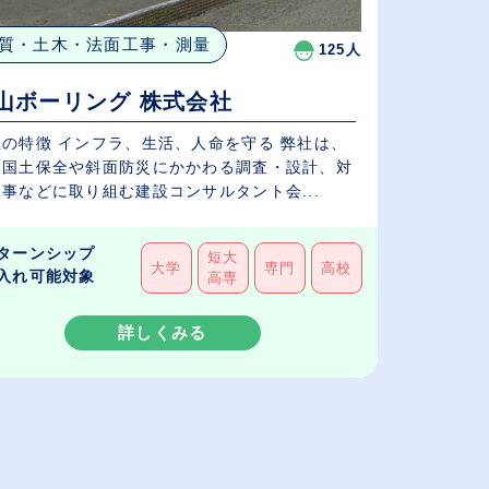
質・土木・法面工事・測量
125人
山ボーリング 株式会社
社の特徴 インフラ、生活、人命を守る 弊社は、
に国土保全や斜面防災にかかわる調査・設計、対
事などに取り組む建設コンサルタント会...
ターンシップ
短大
大学
専門
高校
入れ可能対象
高専
詳しくみる