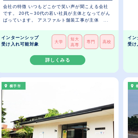
会社の特徴 いつもどこかで笑い声が聞こえる会社
です。 20代～30代の若い社員が主体となってがん
ばっています。 アスファルト舗装工事が主体 ...
インターンシップ
イン
短大
大学
専門
高校
受け入れ可能対象
受け
高専
詳しくみる
横手市