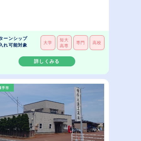
ターンシップ
短大
大学
専門
高校
入れ可能対象
高専
詳しくみる
横手市