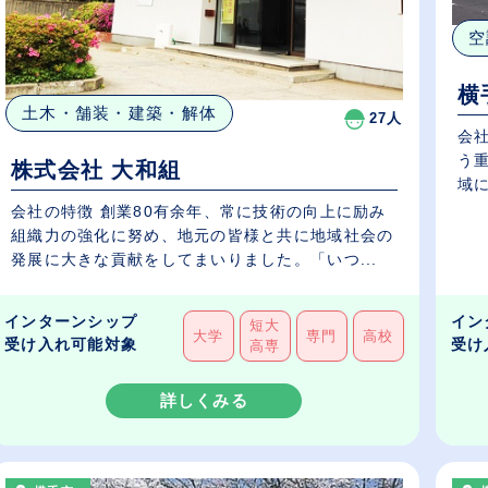
空
横
土木・舗装・建築・解体
27人
会
う
株式会社 大和組
域に
会社の特徴 創業80有余年、常に技術の向上に励み
組織力の強化に努め、地元の皆様と共に地域社会の
発展に大きな貢献をしてまいりました。「いつ...
インターンシップ
イン
短大
大学
専門
高校
受け入れ可能対象
受け
高専
詳しくみる