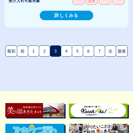
受け入れ可能対象
高専
詳しくみる
最初
前
1
2
3
4
5
6
7
次
最後
(現在のページ)