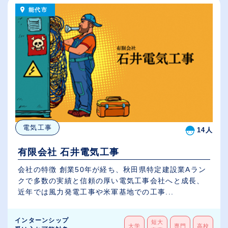
能代市
電気工事
14人
有限会社 石井電気工事
会社の特徴 創業50年が経ち、秋田県特定建設業Aラン
クで多数の実績と信頼の厚い電気工事会社へと成長、
近年では風力発電工事や米軍基地での工事...
インターンシップ
短大
大学
専門
高校