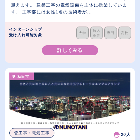
迎えます。 建築工事の電気設備を主体に操業していま
す。 工事部には女性1名の技術者が...
インターンシップ
短大
大学
専門
高校
受け入れ可能対象
高専
詳しくみる
秋田市
管工事・電気工事
20人