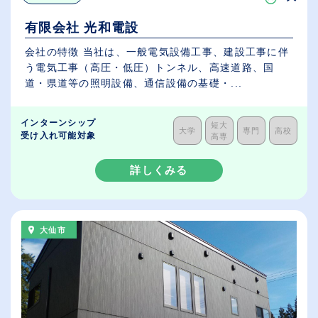
有限会社 光和電設
会社の特徴 当社は、一般電気設備工事、建設工事に伴
う電気工事（高圧・低圧）トンネル、高速道路、国
道・県道等の照明設備、通信設備の基礎・...
インターンシップ
短大
大学
専門
高校
受け入れ可能対象
高専
詳しくみる
大仙市