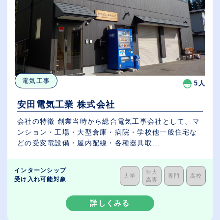
電気工事
5人
安田電気工業 株式会社
会社の特徴 創業当時から総合電気工事会社として、マ
ンション・工場・大型倉庫・病院・学校他一般住宅な
どの受変電設備・屋内配線・各種器具取...
インターンシップ
短大
大学
専門
高校
受け入れ可能対象
高専
詳しくみる