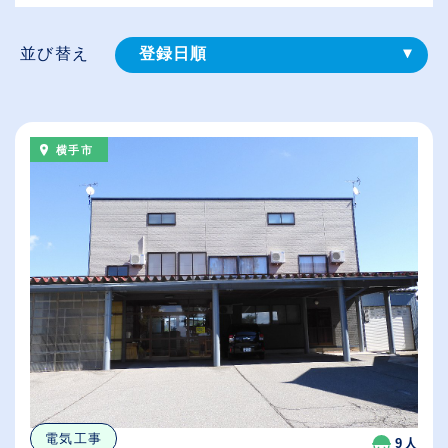
並び替え
登録⽇順
給与が高い順
（⾼卒の給与を基準）
横手市
従業員が多い順
休日数が多い順
電気工事
9人