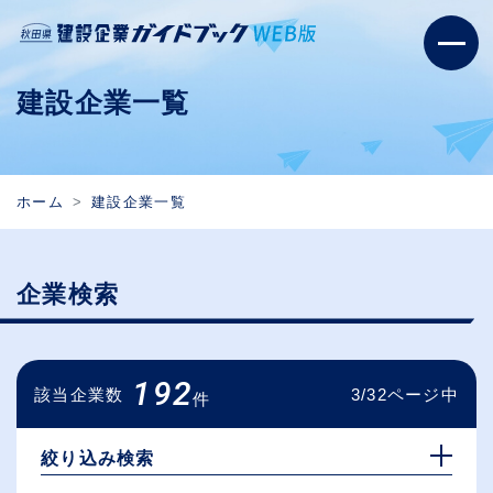
建設企業一覧
ホーム
建設企業一覧
企業検索
192
該当企業数
3/32ページ中
件
絞り込み検索