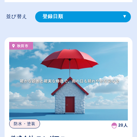
並び替え
登録⽇順
給与が高い順
（⾼卒の給与を基準）
秋田市
従業員が多い順
休日数が多い順
防水・塗装
20人