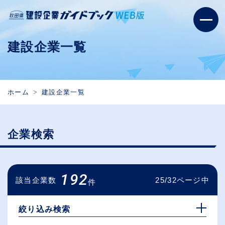
建設企業一覧
ホーム
建設企業一覧
企業検索
192
該当企業数
25/32ページ中
件
絞り込み検索