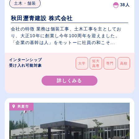
土木・舗装
38人
秋田瀝青建設 株式会社
会社の特徴 業務は舗装工事、土木工事を主としてお
り、大正10年に創業し今年100周年を迎えました。
「企業の基幹は人」をモットーに社員の和こそ...
インターンシップ
短大
大学
専門
高校
受け入れ可能対象
高専
詳しくみる
男鹿市