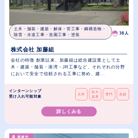
土木・舗装・建築・解体・管工事・鋼構造物・
38人
除雪・水道工事・造園工事・塗装
株式会社 加藤組
会社の特徴 創業以来、加藤組は総合建設業として土
木・建築・舗装・港湾・JR工事など、それぞれの分野
において安全で信頼される工事に努め、建...
インターンシップ
短大
大学
専門
高校
受け入れ可能対象
高専
詳しくみる
男鹿市