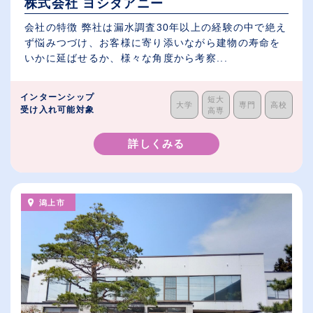
株式会社 ヨシダアニー
会社の特徴 弊社は漏水調査30年以上の経験の中で絶え
ず悩みつづけ、お客様に寄り添いながら建物の寿命を
いかに延ばせるか、様々な角度から考察...
インターンシップ
短大
大学
専門
高校
受け入れ可能対象
高専
詳しくみる
潟上市