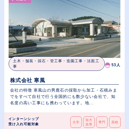
土木・舗装・採石・管工事・造園工事・法面工
53人
事
株式会社 寒風
会社の特徴 寒風山の男鹿石の採取から加工・石積みま
でをすべて自社で行う全国的にも数少ない会社で、知
名度の高い工事にも携わっています。地...
インターンシップ
短大
大学
専門
高校
受け入れ可能対象
高専