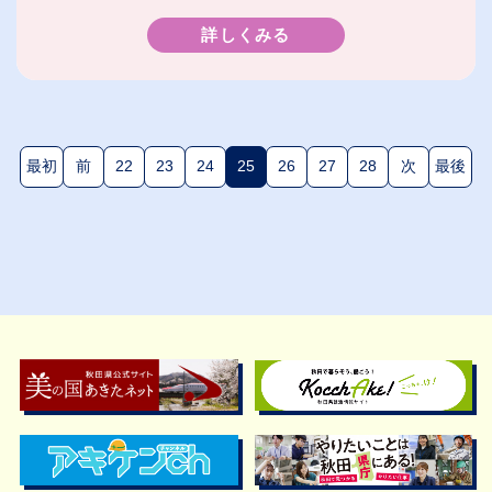
詳しくみる
最初
前
22
23
24
25
26
27
28
次
最後
(現在のページ)