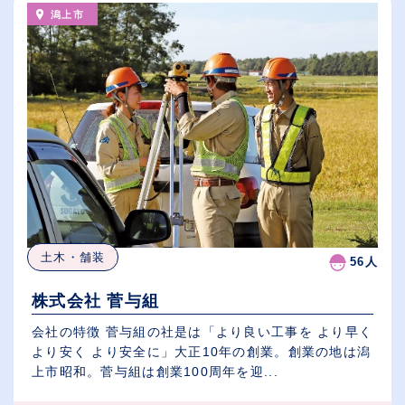
潟上市
土木・舗装
56人
株式会社 菅与組
会社の特徴 菅与組の社是は「より良い工事を より早く
より安く より安全に」大正10年の創業。創業の地は潟
上市昭和。菅与組は創業100周年を迎...