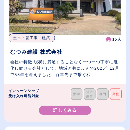
土木・管工事・建築
15人
むつみ建設 株式会社
会社の特徴 現状に満足することなく一つ一つ丁寧に進
化し続ける会社として、地域と共に歩んで2025年12月
で55年を迎えました。百年先まで繋ぐ和...
インターンシップ
短大
大学
専門
高校
受け入れ可能対象
高専
詳しくみる