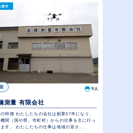
（⾼卒の給与を基準）
大館市
従業員が多い順
休日数が多い順
量
9人
橋測量 有限会社
したちの会社は創業57年になり、
共機関（国や県、市町村）からの仕事を主に行っ
ます。 わたしたちの仕事は地域の皆さ...