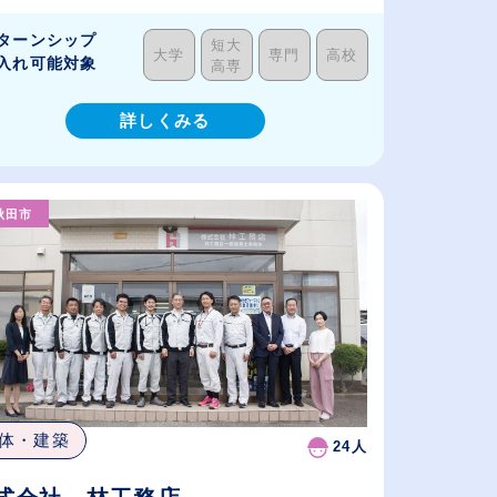
ターンシップ
短大
大学
専門
高校
入れ可能対象
高専
詳しくみる
秋田市
体・建築
24人