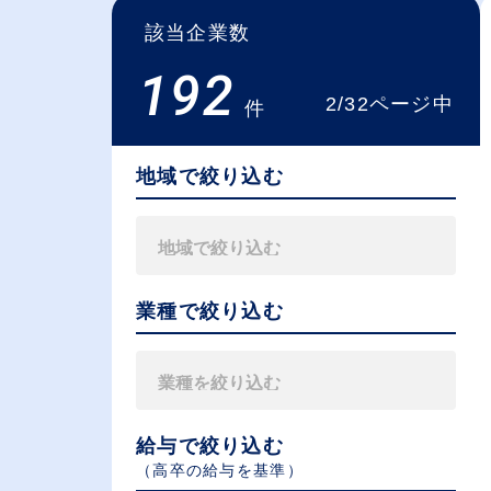
該当企業数
192
2/32ページ中
件
地域で絞り込む
業種で絞り込む
給与で絞り込む
（⾼卒の給与を基準）