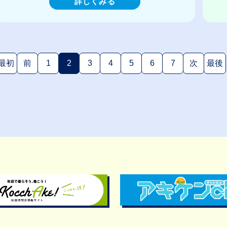
詳しくみる
最初
前
1
2
3
4
5
6
7
次
最後
(現在のページ)