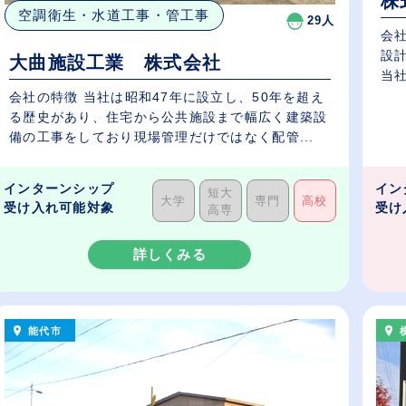
株
空調衛生・水道工事・管工事
29人
会
設
大曲施設工業 株式会社
当社
会社の特徴 当社は昭和47年に設立し、50年を超え
る歴史があり、住宅から公共施設まで幅広く建築設
備の工事をしており現場管理だけではなく配管...
インターンシップ
イン
短大
大学
専門
高校
受け入れ可能対象
受け
高専
詳しくみる
能代市