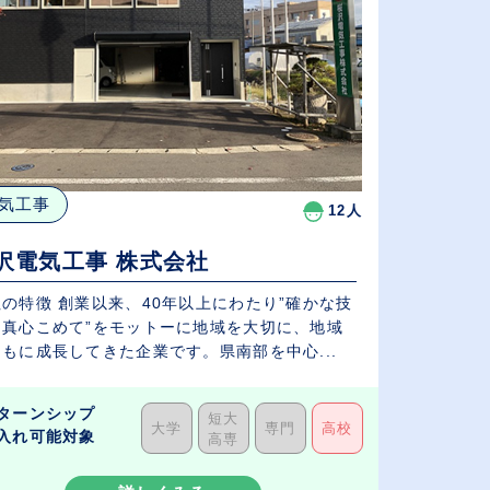
気工事
12人
沢電気工事 株式会社
の特徴 創業以来、40年以上にわたり”確かな技
に真心こめて”をモットーに地域を大切に、地域
もに成長してきた企業です。県南部を中心...
ターンシップ
短大
大学
専門
高校
入れ可能対象
高専