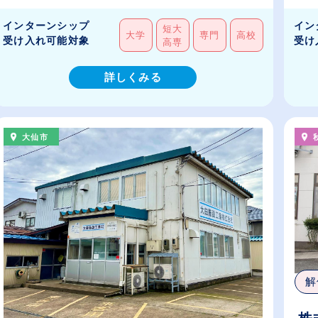
インターンシップ
イン
短大
大学
専門
高校
受け入れ可能対象
受け
高専
詳しくみる
大仙市
解