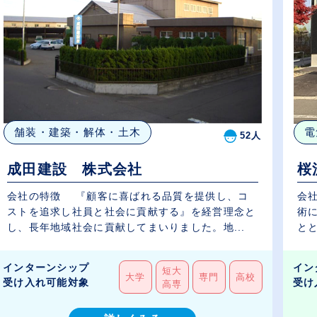
舗装・建築・解体・土木
電
52人
成田建設 株式会社
桜
会社の特徴 『顧客に喜ばれる品質を提供し、コ
会社
ストを追求し社員と社会に貢献する』を経営理念と
術
し、長年地域社会に貢献してまいりました。地...
とと
インターンシップ
イン
短大
大学
専門
高校
受け入れ可能対象
受け
高専