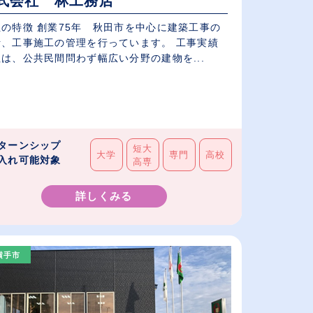
式会社 林工務店
社の特徴 創業75年 秋田市を中心に建築工事の
計、工事施工の管理を行っています。 工事実績
は、公共民間問わず幅広い分野の建物を...
ターンシップ
短大
大学
専門
高校
入れ可能対象
高専
詳しくみる
横手市