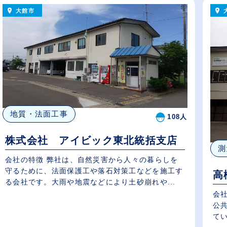
大館市
地質・法面工事
108人
株式会社 アイビック東北統括支店
測
会社の特徴 弊社は、自然災害から人々の暮らしを
守るために、法面保護工や落石対策工などを施工す
高
る会社です。大雨や地震などにより土砂崩れや...
会社の特徴 わた
公
てい