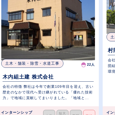
土
村
会
土木・舗装・除雪・水道工事
22人
団
環境
木内組土建 株式会社
会社の特徴 弊社は今年で創業109年目を迎え、古い
歴史のなかで現代へ受け継がれている「優れた技術
力」で地域に貢献してまいりました。「地域と...
インターンシップ
イン
短大