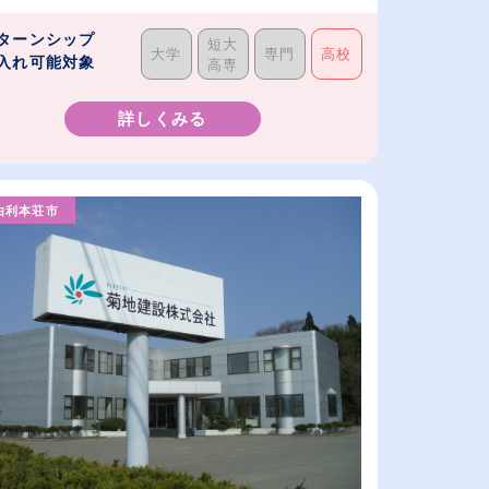
ターンシップ
短大
大学
専門
高校
入れ可能対象
高専
詳しくみる
由利本荘市