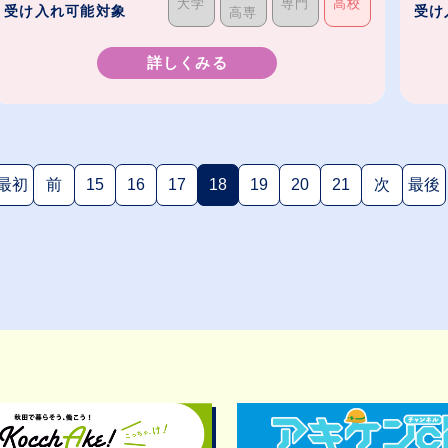
大学
専門
高校
受け入れ可能対象
受け
高専
詳しくみる
最初
前
15
16
17
18
19
20
21
次
最後
(現在のページ)