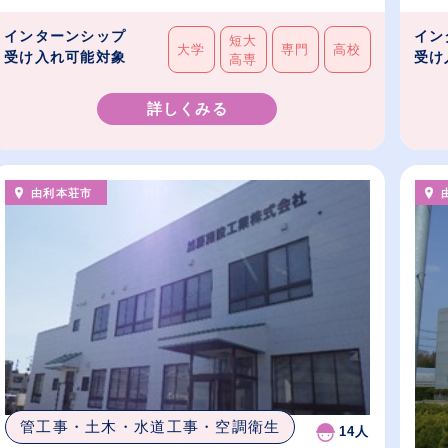
インターンシップ
イン
短大
大学
専門
高校
受け入れ可能対象
受け
高専
詳しくみる
由利本荘市
管工事・土木・水道工事・空調衛生
14人