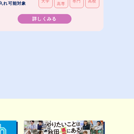
大学
専門
高校
入れ可能対象
高専
詳しくみる