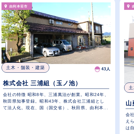
由利本荘市
土木・舗装・建築
43人
株式会社 三浦組（玉ノ池）
土
会社の特徴 昭和8年、三浦萬治が創業。昭和24年、
秋田県知事登録。昭和43年、株式会社三浦組とし
山
て法人化。現在、国（国交省）、秋田県、由利本...
会
え
は自