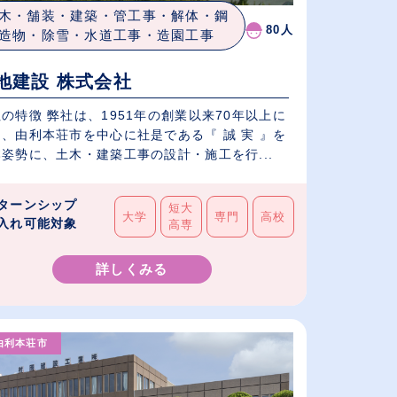
木・舗装・建築・管工事・解体・鋼
80人
造物・除雪・水道工事・造園工事
地建設 株式会社
の特徴 弊社は、1951年の創業以来70年以上に
、由利本荘市を中心に社是である『 誠 実 』を
姿勢に、土木・建築工事の設計・施工を行...
ターンシップ
短大
大学
専門
高校
入れ可能対象
高専
詳しくみる
由利本荘市