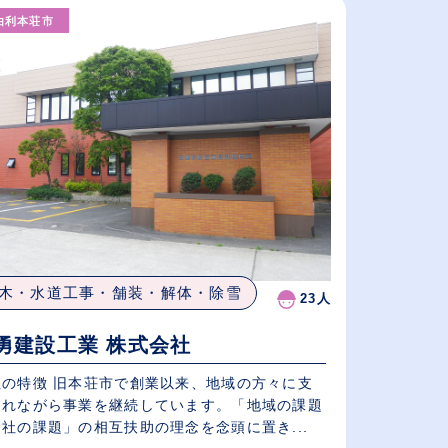
（⾼卒の給与を基準）
由利本荘市
従業員が多い順
休日数が多い順
木・水道工事・舗装・解体・除雪
23人
勇建設工業 株式会社
社の特徴 旧本荘市で創業以来、地域の方々に支
られながら事業を継続しています。「地域の課題
社の課題」の相互扶助の理念を念頭に置き...