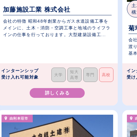
土
加藤施設工業 株式会社
構
会社の特徴 昭和48年創業からガス水道設備工事を
菊
メインに、土木・消防・空調工事と地域のライフラ
インの仕事を行っております。大型建築設備工...
会社
渡り
基本
インターンシップ
イン
短大
大学
専門
高校
受け入れ可能対象
受け
高専
詳しくみる
由利本荘市