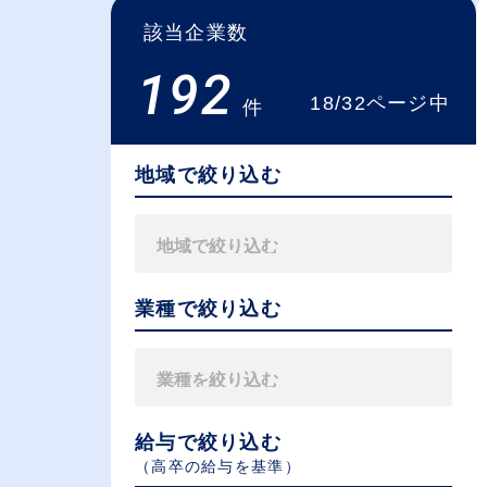
該当企業数
192
18/32ページ中
件
地域で絞り込む
業種で絞り込む
給与で絞り込む
（⾼卒の給与を基準）