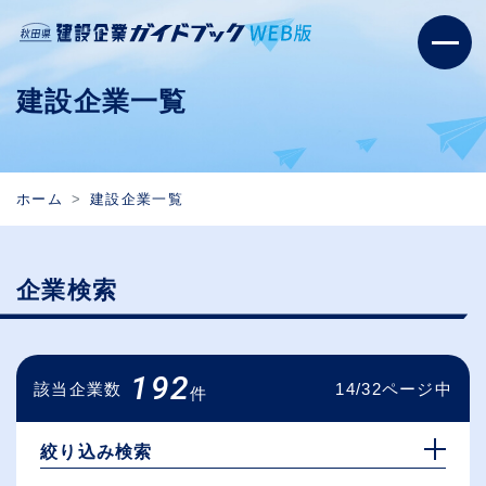
建設企業一覧
ホーム
建設企業一覧
企業検索
192
該当企業数
14/32ページ中
件
絞り込み検索