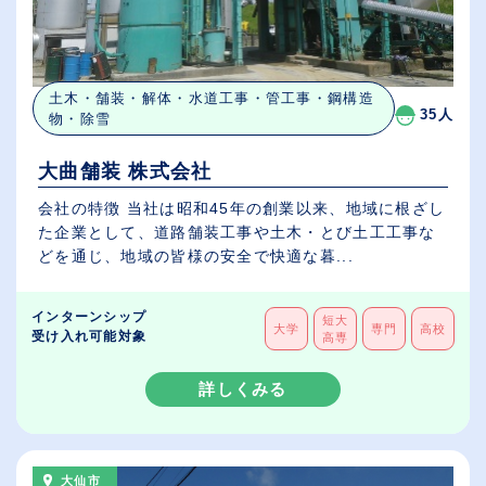
土木・舗装・解体・水道工事・管工事・鋼構造
35人
物・除雪
大曲舗装 株式会社
会社の特徴 当社は昭和45年の創業以来、地域に根ざし
た企業として、道路舗装工事や土木・とび土工工事な
どを通じ、地域の皆様の安全で快適な暮...
インターンシップ
短大
大学
専門
高校
受け入れ可能対象
高専
詳しくみる
大仙市