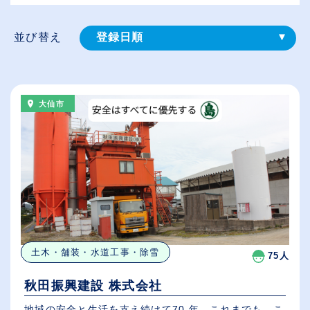
並び替え
登録⽇順
給与が高い順
（⾼卒の給与を基準）
大仙市
従業員が多い順
休日数が多い順
土木・舗装・水道工事・除雪
75人
秋田振興建設 株式会社
地域の安全と生活を支え続けて70 年、これまでも、こ