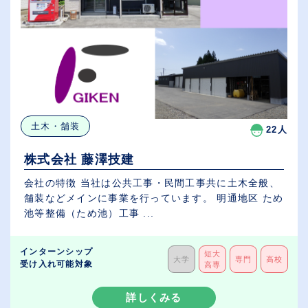
土木・舗装
22人
株式会社 藤澤技建
会社の特徴 当社は公共工事・民間工事共に土木全般、
舗装などメインに事業を行っています。 明通地区 ため
池等整備（ため池）工事 ...
インターンシップ
短大
大学
専門
高校
受け入れ可能対象
高専
詳しくみる