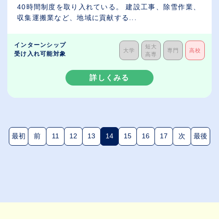
40時間制度を取り入れている。 建設工事、除雪作業、
収集運搬業など、地域に貢献する...
インターンシップ
短大
大学
専門
高校
受け入れ可能対象
高専
詳しくみる
最初
前
11
12
13
14
15
16
17
次
最後
(現在のページ)