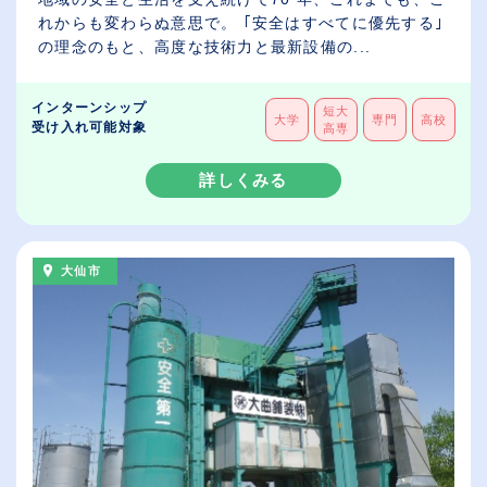
れからも変わらぬ意思で。 ｢安全はすべてに優先する｣
の理念のもと、高度な技術力と最新設備の...
インターンシップ
短大
大学
専門
高校
受け入れ可能対象
高専
詳しくみる
大仙市