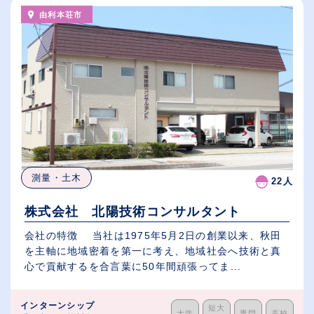
由利本荘市
測量・土木
22人
株式会社 北陽技術コンサルタント
会社の特徴 当社は1975年5月2日の創業以来、秋田
を主軸に地域密着を第一に考え、地域社会へ技術と真
心で貢献するを合言葉に50年間頑張ってま...
インターンシップ
短大
大学
専門
高校