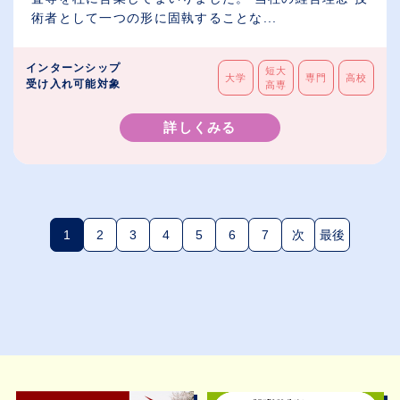
術者として一つの形に固執することな...
インターンシップ
短大
大学
専門
高校
受け入れ可能対象
高専
詳しくみる
1
2
3
4
5
6
7
次
最後
(現在のページ)