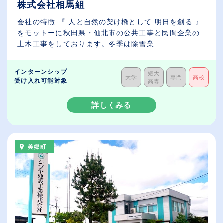
株式会社相馬組
会社の特徴 『 人と自然の架け橋として 明日を創る 』
をモットーに秋田県・仙北市の公共工事と民間企業の
土木工事をしております。冬季は除雪業...
インターンシップ
短大
大学
専門
高校
受け入れ可能対象
高専
詳しくみる
美郷町