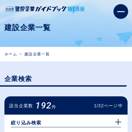
建設企業一覧
ホーム
建設企業一覧
企業検索
192
該当企業数
1/32ページ中
件
絞り込み検索