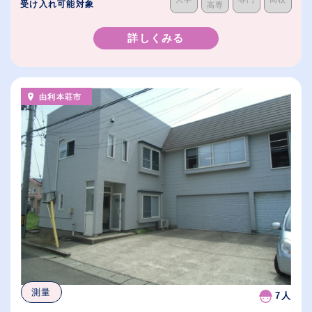
受け入れ可能対象
高専
詳しくみる
由利本荘市
測量
7人