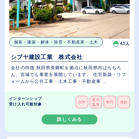
舗装・建築・解体・除雪・不動産業・土木
43人
シブヤ建設工業 株式会社
会社の特徴 秋田県美郷町を拠点に秋田県内はもちろ
ん、宮城でも事業を展開しています。 住宅新築・リフ
ォームから公共工事・土木工事・不動産事...
インターンシップ
短大
大学
専門
高校
受け入れ可能対象
高専
詳しくみる