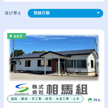
並び替え
登録⽇順
給与が高い順
（⾼卒の給与を基準）
仙北市
従業員が多い順
休日数が多い順
舗装・解体・管工事・除雪・水道工事・土木
19人