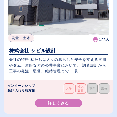
測量・土木
177人
株式会社 シビル設計
会社の特徴 私たちは人々の暮らしと安全を支える河川
やダム、道路などの公共事業において、 調査設計から
工事の発注・監督、維持管理まで 一貫...
インターンシップ
短大
大学
専門
高校
受け入れ可能対象
高専
詳しくみる