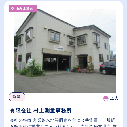
由利本荘市
測量
11人
有限会社 村上測量事務所
会社の特徴 創業以来地籍調査を主に公共測量・一般調
査等を柱に営業してまいりました。 当社の経営理念 技