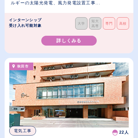
ルギーの太陽光発電、風力発電設置工事...
インターンシップ
短大
大学
専門
高校
受け入れ可能対象
高専
詳しくみる
秋田市
電気工事
22人