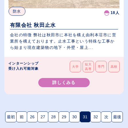
防水
18人
有限会社 秋田止水
会社の特徴 弊社は秋田市に本社を構え由利本荘市に営
業所を構えております。止水工事という特殊な工事か
ら始まり現在建築物の地下・外壁・屋上...
インターンシップ
短大
大学
専門
高校
受け入れ可能対象
高専
詳しくみる
最初
前
26
27
28
29
30
31
32
次
最後
(現在のページ)