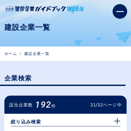
建設企業一覧
ホーム
建設企業一覧
企業検索
192
該当企業数
31/32ページ中
件
絞り込み検索