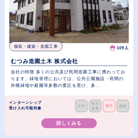
舗装・建築・造園工事
109人
むつみ造園土木 株式会社
会社の特徴 多くの公共及び民間造園工事に携わってお
ります。緑地管理においては、公共公園施設・民間の
外構緑地や庭園等多数の委託を受け、多...
インターンシップ
短大
大学
専門
高校
受け入れ可能対象
高専
詳しくみる