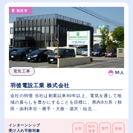
秋田市
電気工事
90人
羽後電設工業 株式会社
会社の特徴 当社は創業以来80年以上、電気を通して地
域の暮らしを豊かにすることを目標に、県内8カ所（秋
田・由利本荘・横手・大曲・湯沢・仙北...
インターンシップ
短大
大学
専門
高校
受け入れ可能対象
高専