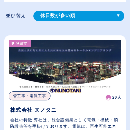
並び替え
休日数が多い順
登録⽇順
給与が高い順
秋田市
（⾼卒の給与を基準）
従業員が多い順
管工事・電気工事
20人
株式会社 ヌノタニ
会社の特徴 弊社は、総合設備業として電気・機械・消
防設備等を手掛けております。電気は、再生可能エネ