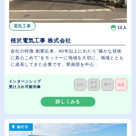
電気工事
12人
桜沢電気工事 株式会社
会社の特徴 創業以来、40年以上にわたり”確かな技術
に真心こめて”をモットーに地域を大切に、地域ととも
に成長してきた企業です。県南部を中心...
インターンシップ
短大
大学
専門
高校
受け入れ可能対象
高専
詳しくみる
能代市