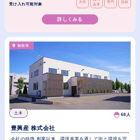
大学
専門
高校
受け入れ可能対象
高専
詳しくみる
秋田市
土木
68人
豊興産 株式会社
会社の特徴 創業以来、環境産業を通して街と環境を守