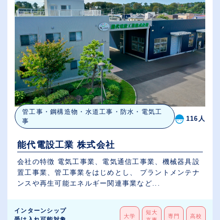
管工事・鋼構造物・水道工事・防水・電気工
116人
事
能代電設工業 株式会社
会社の特徴 電気工事業、電気通信工事業、機械器具設
置工事業、管工事業をはじめとし、 プラントメンテナ
ンスや再生可能エネルギー関連事業など...
インターンシップ
短大
大学
専門
高校
受け入れ可能対象
高専