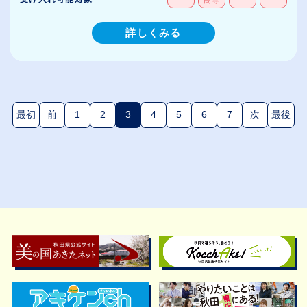
詳しくみる
最初
前
1
2
3
4
5
6
7
次
最後
(現在のページ)