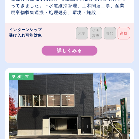
ってきました。下水道維持管理、土木関連工事、産業
廃棄物収集運搬・処理処分、環境・施設...
インターンシップ
短大
大学
専門
高校
受け入れ可能対象
高専
詳しくみる
横手市