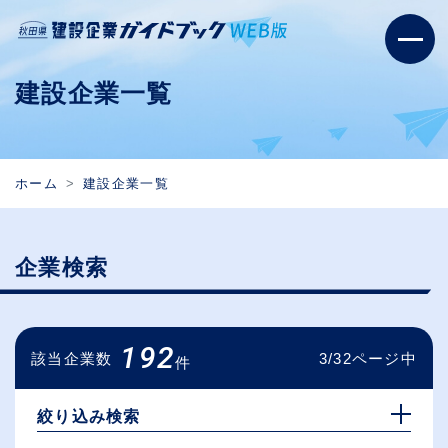
建設企業一覧
ホーム
建設企業一覧
企業検索
192
該当企業数
3/32ページ中
件
絞り込み検索