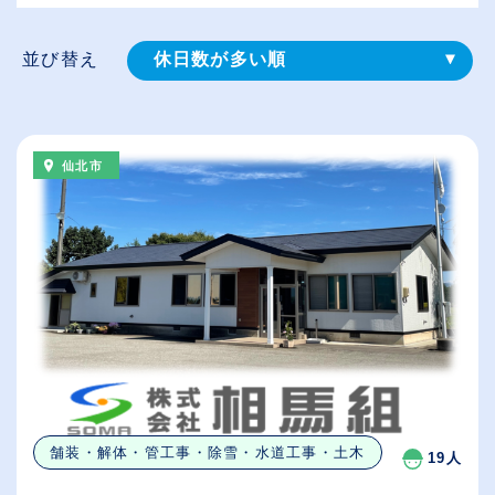
並び替え
休日数が多い順
登録⽇順
給与が高い順
仙北市
（⾼卒の給与を基準）
従業員が多い順
舗装・解体・管工事・除雪・水道工事・土木
19人