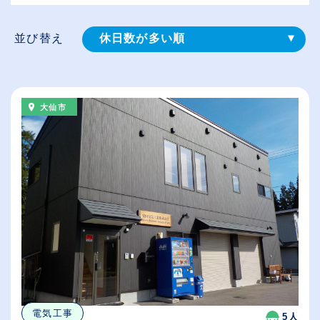
並び替え
休日数が多い順
登録⽇順
給与が高い順
大仙市
（⾼卒の給与を基準）
従業員が多い順
電気工事
5人