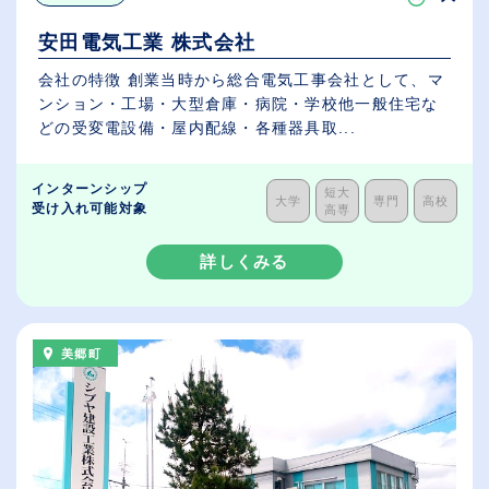
安田電気工業 株式会社
会社の特徴 創業当時から総合電気工事会社として、マ
ンション・工場・大型倉庫・病院・学校他一般住宅な
どの受変電設備・屋内配線・各種器具取...
インターンシップ
短大
大学
専門
高校
受け入れ可能対象
高専
詳しくみる
美郷町