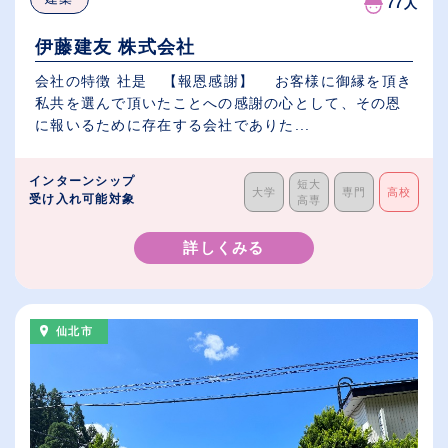
77人
伊藤建友 株式会社
会社の特徴 社是 【報恩感謝】 お客様に御縁を頂き
私共を選んで頂いたことへの感謝の心として、その恩
に報いるために存在する会社でありた...
インターンシップ
短大
大学
専門
高校
受け入れ可能対象
高専
詳しくみる
仙北市