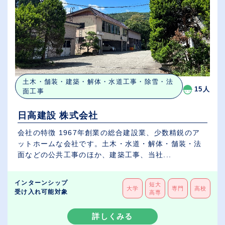
土木・舗装・建築・解体・水道工事・除雪・法
15人
面工事
日高建設 株式会社
会社の特徴 1967年創業の総合建設業、少数精鋭のア
ットホームな会社です。土木・水道・解体・舗装・法
面などの公共工事のほか、建築工事、当社...
インターンシップ
短大
大学
専門
高校
受け入れ可能対象
高専
詳しくみる