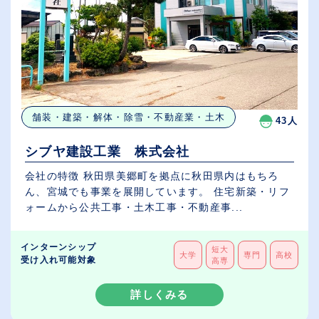
舗装・建築・解体・除雪・不動産業・土木
43人
シブヤ建設工業 株式会社
会社の特徴 秋田県美郷町を拠点に秋田県内はもちろ
ん、宮城でも事業を展開しています。 住宅新築・リフ
ォームから公共工事・土木工事・不動産事...
インターンシップ
短大
大学
専門
高校
受け入れ可能対象
高専
詳しくみる