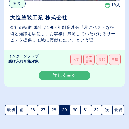
塗装
19人
大進塗装工業 株式会社
会社の特徴 弊社は1984年創業以来『常にベストな技
術と知識を駆使し、お客様に満足していただけるサー
ビスを提供し地域に貢献したい』という理...
インターンシップ
短大
大学
専門
高校
受け入れ可能対象
高専
詳しくみる
最初
前
26
27
28
29
30
31
32
次
最後
(現在のページ)