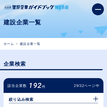
建設企業一覧
ホーム
建設企業一覧
企業検索
192
該当企業数
29/32ページ中
件
絞り込み検索