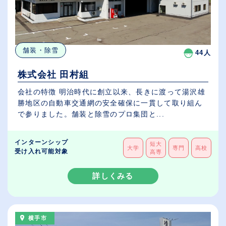
舗装・除雪
44人
株式会社 田村組
会社の特徴 明治時代に創立以来、長きに渡って湯沢雄
勝地区の自動車交通網の安全確保に一貫して取り組ん
で参りました。舗装と除雪のプロ集団と...
インターンシップ
短大
大学
専門
高校
受け入れ可能対象
高専
詳しくみる
横手市