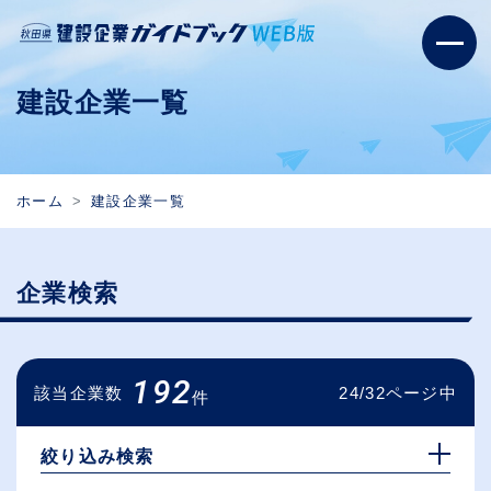
建設企業一覧
ホーム
建設企業一覧
企業検索
192
該当企業数
24/32ページ中
件
絞り込み検索