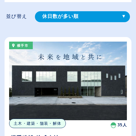
並び替え
休日数が多い順
登録⽇順
給与が高い順
横手市
（⾼卒の給与を基準）
従業員が多い順
土木・建築・舗装・解体
35人