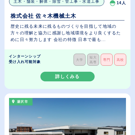
土木・舗装・解体・除雪・管工事・水道工事
14人
株式会社 佐々木機械土木
歴史に残る未来に残るものづくりを目指して地域の
方々の理解と協力に感謝し地域環境をより良くするた
めに日々努力します 会社の特徴 日本で最も...
インターンシップ
短大
大学
専門
高校
受け入れ可能対象
高専
詳しくみる
湯沢市