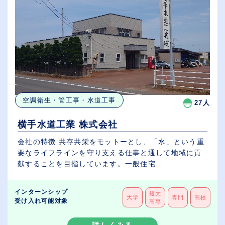
空調衛生・管工事・水道工事
27人
横手水道工業 株式会社
会社の特徴 共存共栄をモットーとし、「水」という重
要なライフラインを守り支える仕事と通して地域に貢
献することを目指しています。一般住宅...
インターンシップ
短大
大学
専門
高校
受け入れ可能対象
高専