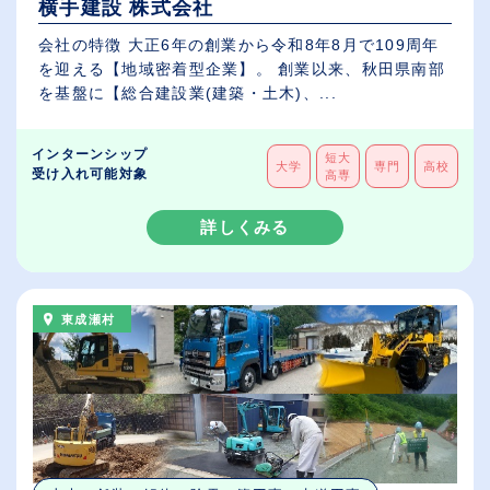
横手建設 株式会社
会社の特徴 大正6年の創業から令和8年8月で109周年
を迎える【地域密着型企業】。 創業以来、秋田県南部
を基盤に【総合建設業(建築・土木)、...
インターンシップ
短大
大学
専門
高校
受け入れ可能対象
高専
詳しくみる
東成瀬村