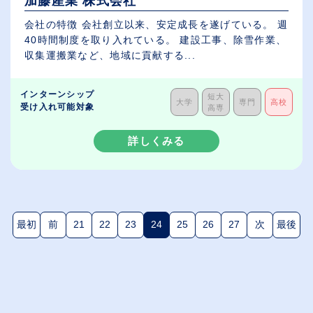
加藤産業 株式会社
会社の特徴 会社創立以来、安定成長を遂げている。 週
40時間制度を取り入れている。 建設工事、除雪作業、
収集運搬業など、地域に貢献する...
インターンシップ
短大
大学
専門
高校
受け入れ可能対象
高専
詳しくみる
最初
前
21
22
23
24
25
26
27
次
最後
(現在のページ)