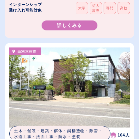
インターンシップ
短大
大学
専門
高校
受け入れ可能対象
高専
詳しくみる
由利本荘市
土木・舗装・建築・解体・鋼構造物・除雪・
104人
水道工事・法面工事・防水・塗装