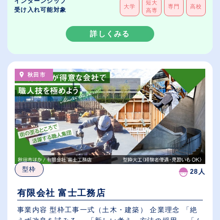
インターンシップ
短大
大学
専門
高校
受け入れ可能対象
高専
詳しくみる
秋田市
型枠
28人
有限会社 富士工務店
事業内容 型枠工事一式（土木・建築） 企業理念 「絶