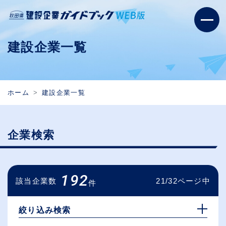
建設企業一覧
ホーム
建設企業一覧
企業検索
192
該当企業数
21/32ページ中
件
絞り込み検索