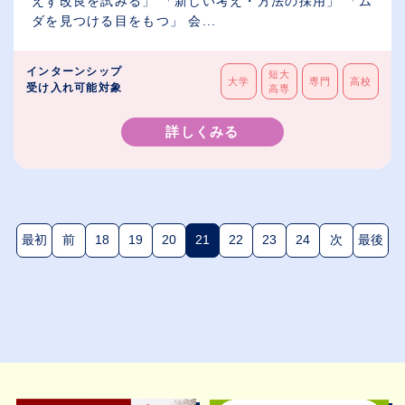
えず改良を試みる」 「新しい考え・方法の採用」 「ム
ダを見つける目をもつ」 会...
インターンシップ
短大
大学
専門
高校
受け入れ可能対象
高専
詳しくみる
最初
前
18
19
20
21
22
23
24
次
最後
(現在のページ)