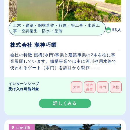
土木・建築・鋼構造物・解体・管工事・水道工
53人
事・空調衛生・防水・塗装
株式会社 瀧神巧業
会社の特徴 鐵構(水門)事業と建築事業の2本を柱に事
業展開しています。鐵構事業では主に河川や用水路で
使われるゲート（水門）を設計から製作、...
インターンシップ
短大
大学
専門
高校
受け入れ可能対象
高専
詳しくみる
にかほ市