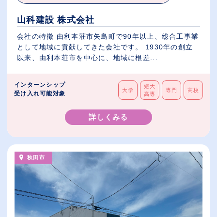
山科建設 株式会社
会社の特徴 由利本荘市矢島町で90年以上、総合工事業
として地域に貢献してきた会社です。 1930年の創立
以来、由利本荘市を中心に、地域に根差...
インターンシップ
短大
大学
専門
高校
受け入れ可能対象
高専
詳しくみる
秋田市