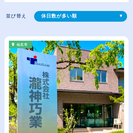
並び替え
休日数が多い順
登録⽇順
給与が高い順
仙北市
（⾼卒の給与を基準）
従業員が多い順