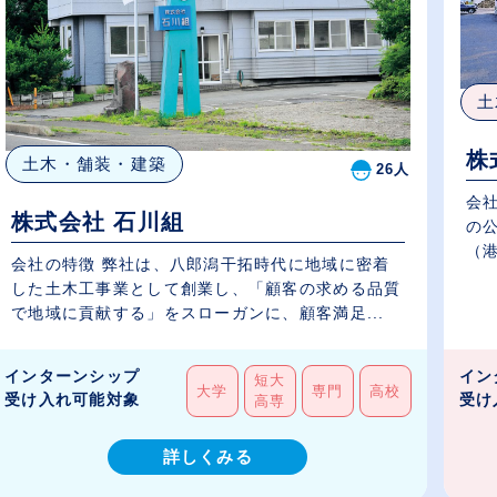
土
株
土木・舗装・建築
26人
会
株式会社 石川組
の
（港
会社の特徴 弊社は、八郎潟干拓時代に地域に密着
した土木工事業として創業し、「顧客の求める品質
で地域に貢献する」をスローガンに、顧客満足...
インターンシップ
イン
短大
大学
専門
高校
受け入れ可能対象
受け
高専
詳しくみる