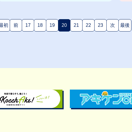
最初
前
17
18
19
20
21
22
23
次
最後
(現在のページ)