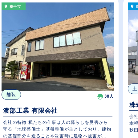
横手市
土
舗装
38人
株
渡部工業 有限会社
会
会社の特徴 私たちの仕事は人の暮らしを災害から
幸
守る「地球整備士」基盤整備が主としており、建物
秋田
の基礎部分を造ることや災害時に建物へ被害が...