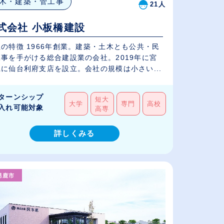
木・建築・管工事
21人
式会社 小板橋建設
の特徴 1966年創業。建築・土木とも公共・民
工事を手がける総合建設業の会社。2019年に宮
に仙台利府支店を設立。会社の規模は小さい...
ターンシップ
短大
大学
専門
高校
入れ可能対象
高専
詳しくみる
男鹿市