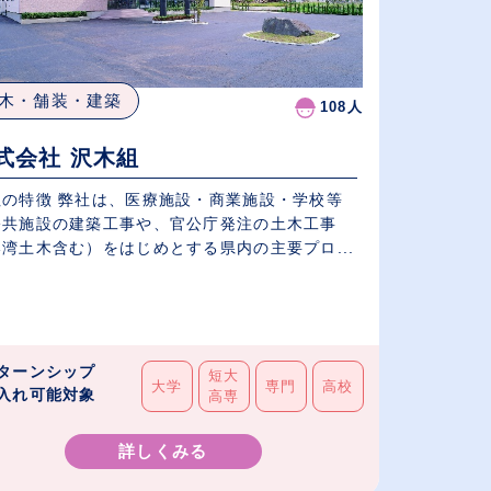
木・舗装・建築
108人
式会社 沢木組
社の特徴 弊社は、医療施設・商業施設・学校等
公共施設の建築工事や、官公庁発注の土木工事
湾土木含む）をはじめとする県内の主要プロ...
ターンシップ
短大
大学
専門
高校
入れ可能対象
高専
詳しくみる