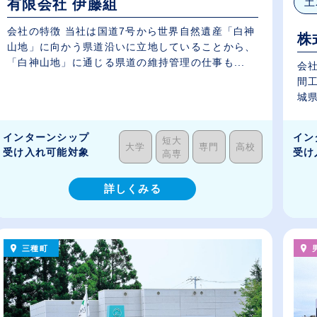
土
有限会社 伊藤組
会社の特徴 当社は国道7号から世界自然遺産「白神
株
山地」に向かう県道沿いに立地していることから、
「白神山地」に通じる県道の維持管理の仕事も...
会社
間
城県
インターンシップ
イン
短大
大学
専門
高校
受け入れ可能対象
受け
高専
詳しくみる
三種町