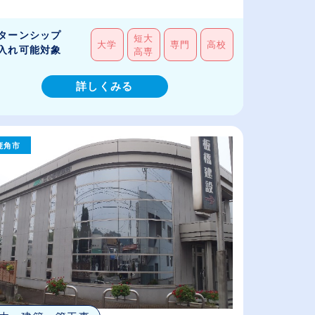
ターンシップ
短大
大学
専門
高校
入れ可能対象
高専
詳しくみる
鹿角市