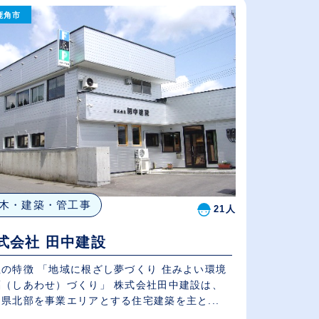
鹿角市
給与が高い順
（⾼卒の給与を基準）
従業員が多い順
木・建築・管工事
21人
式会社 田中建設
社の特徴 「地域に根ざし夢づくり 住みよい環境
福（しあわせ）づくり」 株式会社田中建設は、
県北部を事業エリアとする住宅建築を主と...