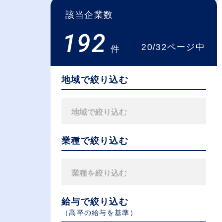
該当企業数
192
20/32ページ中
件
地域で絞り込む
業種で絞り込む
給与で絞り込む
（⾼卒の給与を基準）