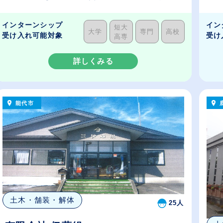
インターンシップ
イン
短大
大学
専門
高校
受け入れ可能対象
受け
高専
詳しくみる
能代市
土木・舗装・解体
25人