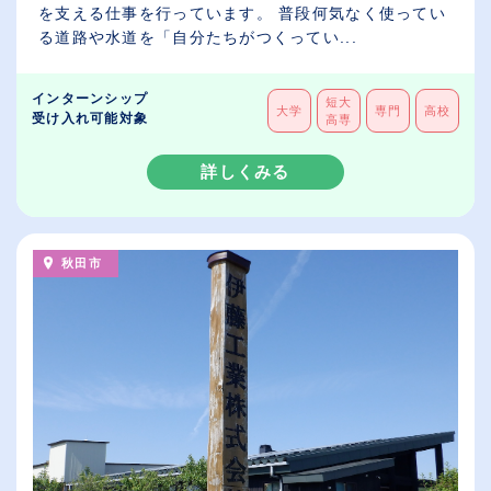
を支える仕事を行っています。 普段何気なく使ってい
る道路や水道を「自分たちがつくってい...
インターンシップ
短大
大学
専門
高校
受け入れ可能対象
高専
詳しくみる
秋田市