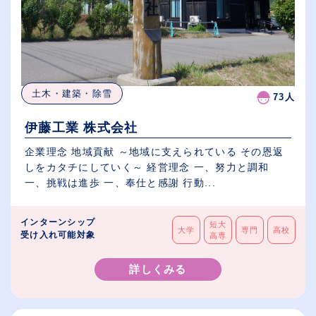
土木・建築・除雪
73人
伊藤工業 株式会社
企業理念 地域貢献 ～地域に支えられている その恩返
しをカタチにしていく～ 経営理念 一、努力と調和
一、挑戦は進歩 一、奉仕と感謝 行動...
インターンシップ
短大
大学
専門
高校
受け入れ可能対象
高専
詳しくみる