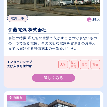
電気工事
28人
伊藤電気 株式会社
会社の特徴 私たちの生活で欠かすことのできないもの
の一つである電気。その大切な電気を皆さまのお手元
までお届けする設備施工の一端をお引き...
インターンシップ
短大
大学
専門
高校
受け入れ可能対象
高専
詳しくみる
秋田市