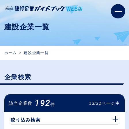
建設企業一覧
ホーム
建設企業一覧
企業検索
192
該当企業数
13/32ページ中
件
絞り込み検索