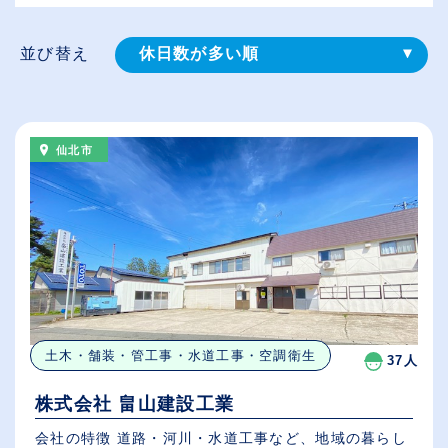
並び替え
休日数が多い順
登録⽇順
給与が高い順
仙北市
（⾼卒の給与を基準）
従業員が多い順
土木・舗装・管工事・水道工事・空調衛生
37人
株式会社 畠山建設工業
会社の特徴 道路・河川・水道工事など、地域の暮らし