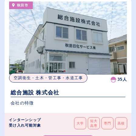
秋田市
空調衛生・土木・管工事・水道工事
35人
総合施設 株式会社
会社の特徴
インターンシップ
短大
大学
専門
高校
受け入れ可能対象
高専