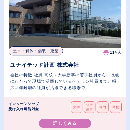
土木・解体・舗装・建築
114人
ユナイテッド計画 株式会社
会社の特徴 社風 高校～大学新卒の若手社員から、長岐
にわたって現場で活躍しているベテラン社員まで、幅
広い年齢層の社員が活躍できる職場で...
インターンシップ
短大
大学
専門
高校
受け入れ可能対象
高専
詳しくみる