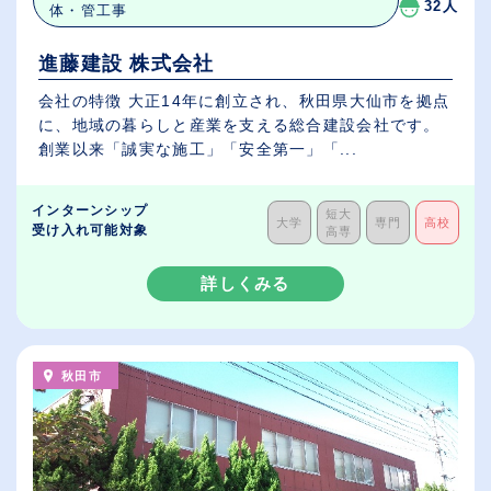
32人
体・管工事
進藤建設 株式会社
会社の特徴 大正14年に創立され、秋田県大仙市を拠点
に、地域の暮らしと産業を支える総合建設会社です。
創業以来「誠実な施工」「安全第一」「...
インターンシップ
短大
大学
専門
高校
受け入れ可能対象
高専
詳しくみる
秋田市