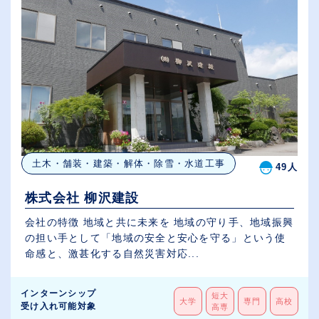
土木・舗装・建築・解体・除雪・水道工事
49人
株式会社 柳沢建設
会社の特徴 地域と共に未来を 地域の守り手、地域振興
の担い手として「地域の安全と安心を守る」という使
命感と、激甚化する自然災害対応...
インターンシップ
短大
大学
専門
高校
受け入れ可能対象
高専