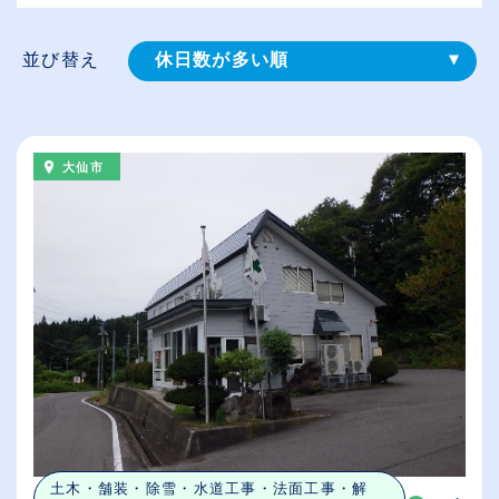
並び替え
休日数が多い順
登録⽇順
給与が高い順
大仙市
（⾼卒の給与を基準）
従業員が多い順
土木・舗装・除雪・水道工事・法面工事・解