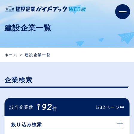
建設企業一覧
ホーム
建設企業一覧
企業検索
192
該当企業数
1/32ページ中
件
絞り込み検索