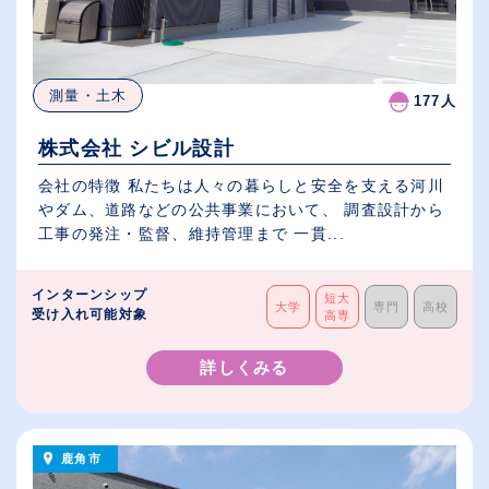
測量・土木
177人
株式会社 シビル設計
会社の特徴 私たちは人々の暮らしと安全を支える河川
やダム、道路などの公共事業において、 調査設計から
工事の発注・監督、維持管理まで 一貫...
インターンシップ
短大
大学
専門
高校
受け入れ可能対象
高専
詳しくみる
鹿角市