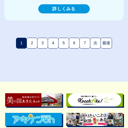
詳しくみる
1
2
3
4
5
6
7
次
最後
(現在のページ)