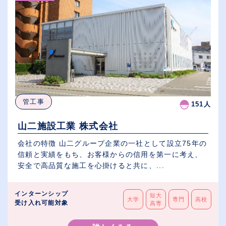
管工事
151人
山二施設工業 株式会社
会社の特徴 山二グループ企業の一社として設立75年の
信頼と実績をもち、お客様からの信用を第一に考え、
安全で高品質な施工を心掛けると共に、...
インターンシップ
短大
大学
専門
高校
受け入れ可能対象
高専