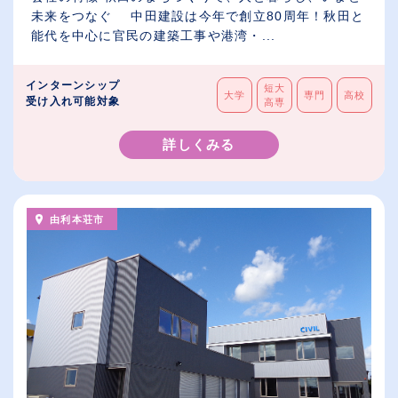
未来をつなぐ 中田建設は今年で創立80周年！秋田と
能代を中心に官民の建築工事や港湾・...
インターンシップ
短大
大学
専門
高校
受け入れ可能対象
高専
詳しくみる
由利本荘市