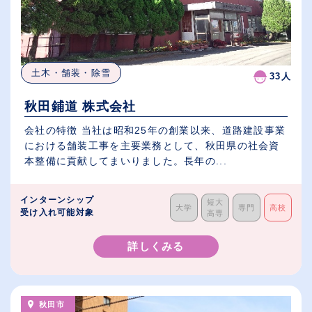
土木・舗装・除雪
33人
秋田鋪道 株式会社
会社の特徴 当社は昭和25年の創業以来、道路建設事業
における舗装工事を主要業務として、秋田県の社会資
本整備に貢献してまいりました。長年の...
インターンシップ
短大
大学
専門
高校
受け入れ可能対象
高専
詳しくみる
秋田市