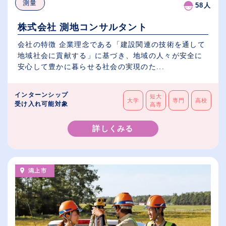
測量
58人
株式会社 測地コンサルタント
会社の特徴 企業理念である「建設関連の技術を通して
地域社会に貢献する」に基づき、地域の人々が安全に
安心して豊かに暮らせる社会の実現のた...
インターンシップ
短大
大学
専門
高校
受け入れ可能対象
高専
詳しくみる
潟上市