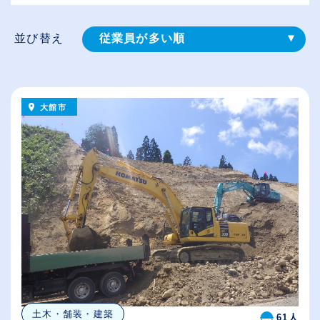
並び替え
従業員が多い順
登録⽇順
給与が高い順
大館市
（⾼卒の給与を基準）
休日数が多い順
土木・舗装・建築
61人