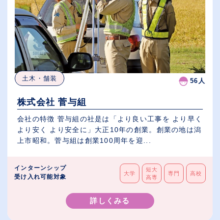
土木・舗装
56人
株式会社 菅与組
会社の特徴 菅与組の社是は「より良い工事を より早く
より安く より安全に」大正10年の創業。創業の地は潟
上市昭和。菅与組は創業100周年を迎...
インターンシップ
短大
大学
専門
高校
受け入れ可能対象
高専
詳しくみる