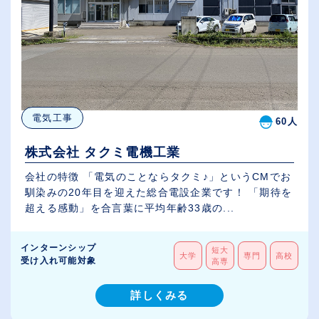
電気工事
60人
株式会社 タクミ電機工業
会社の特徴 「電気のことならタクミ♪」というCMでお
馴染みの20年目を迎えた総合電設企業です！ 「期待を
超える感動」を合言葉に平均年齢33歳の...
インターンシップ
短大
大学
専門
高校
受け入れ可能対象
高専
詳しくみる