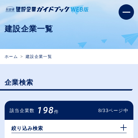
建設企業一覧
ホーム
建設企業一覧
企業検索
198
該当企業数
8/33ページ中
件
絞り込み検索