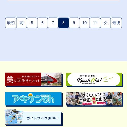
最初
前
5
6
7
8
9
10
11
次
最後
(現在のページ)