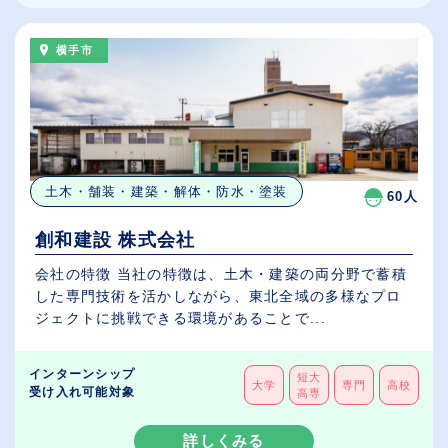
横手市
土木・舗装・建築・解体・防水・塗装
60人
創和建設 株式会社
会社の特徴 当社の特徴は、土木・建築の両分野で蓄積
した専門技術を活かしながら、東北全域の多様なプロ
ジェクトに挑戦できる環境があることで...
インターンシップ
短大
大学
専門
高校
受け入れ可能対象
高専
詳しくみる