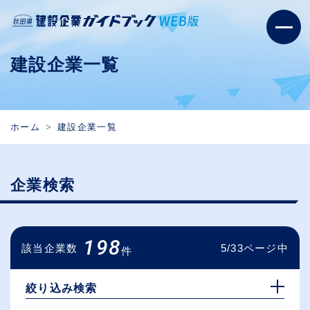
建設企業一覧
ホーム
建設企業一覧
企業検索
198
該当企業数
5/33ページ中
件
絞り込み検索