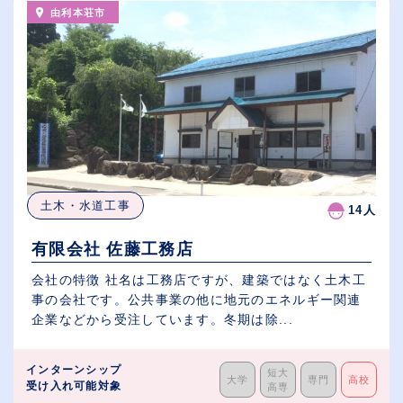
由利本荘市
土木・水道工事
14人
有限会社 佐藤工務店
会社の特徴 社名は工務店ですが、建築ではなく土木工
事の会社です。公共事業の他に地元のエネルギー関連
企業などから受注しています。冬期は除...
インターンシップ
短大
大学
専門
高校
受け入れ可能対象
高専