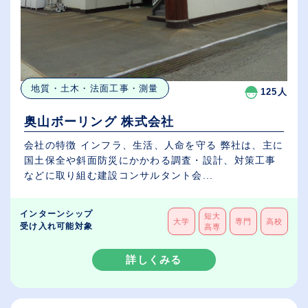
地質・土木・法面工事・測量
125人
奥山ボーリング 株式会社
会社の特徴 インフラ、生活、人命を守る 弊社は、主に
国土保全や斜面防災にかかわる調査・設計、対策工事
などに取り組む建設コンサルタント会...
インターンシップ
短大
大学
専門
高校
受け入れ可能対象
高専
詳しくみる