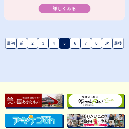
詳しくみる
最初
前
2
3
4
5
6
7
8
次
最後
(現在のページ)