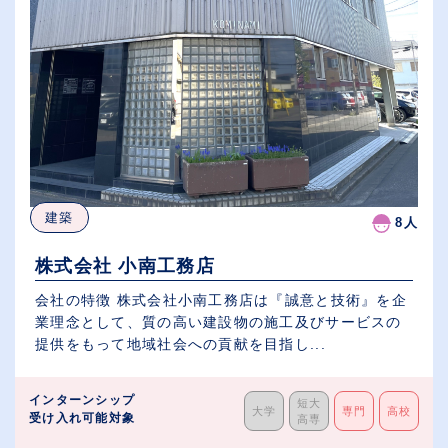
建築
8人
株式会社 小南工務店
会社の特徴 株式会社小南工務店は『誠意と技術』を企
業理念として、質の高い建設物の施工及びサービスの
提供をもって地域社会への貢献を目指し...
インターンシップ
短大
大学
専門
高校
受け入れ可能対象
高専