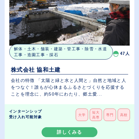
解体・土木・舗装・建築・管工事・除雪・水道
47人
工事・造園工事・採石
株式会社 協和土建
会社の特徴 「太陽と緑と水と人間と」自然と地域と人
をつなぐ！誰もが心休まるふるさとづくりを応援する
ことを理念に、約50年にわたり、郷土愛...
インターンシップ
短大
大学
専門
高校
受け入れ可能対象
高専
詳しくみる