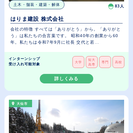
土木・舗装・建築・解体
83人
はりま建設 株式会社
会社の特徴 すべては「ありがとう」から。「ありがと
う」は私たちの合言葉です。 昭和40年の創業から60
年。私たちは令和7年9月に社長 交代と若...
インターンシップ
短大
大学
専門
高校
受け入れ可能対象
高専
詳しくみる
大仙市