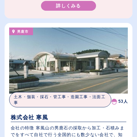
詳しくみる
男鹿市
土木・舗装・採石・管工事・造園工事・法面工
53人
事
株式会社 寒風
会社の特徴 寒風山の男鹿石の採取から加工・石積みま
でをすべて自社で行う全国的にも数少ない会社で、知