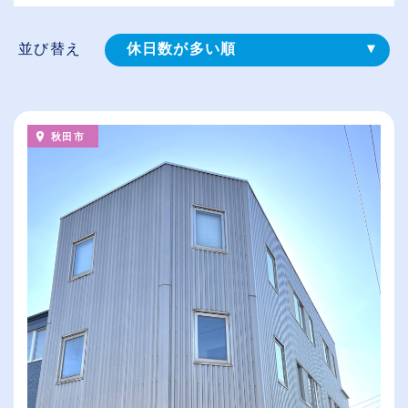
並び替え
休日数が多い順
登録⽇順
給与が高い順
秋田市
（⾼卒の給与を基準）
従業員が多い順