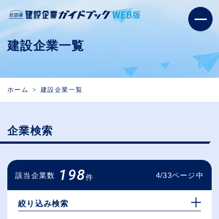
建設企業一覧
ホーム
建設企業一覧
企業検索
198
該当企業数
4/33ページ中
件
絞り込み検索