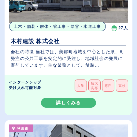
土木・舗装・解体・管工事・除雪・水道工事
27人
木村建設 株式会社
会社の特徴 当社では、美郷町地域を中心とした県、町
発注の公共工事を安定的に受注し、地域社会の発展に
寄与しています。主な業務として、舗装...
インターンシップ
短大
大学
専門
高校
受け入れ可能対象
高専
詳しくみる
秋田市