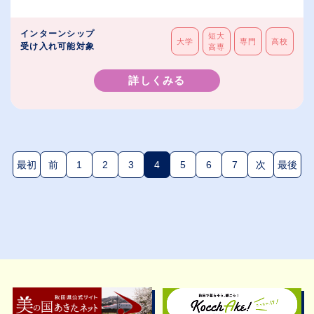
インターンシップ
短大
大学
専門
高校
受け入れ可能対象
高専
詳しくみる
最初
前
1
2
3
4
5
6
7
次
最後
(現在のページ)