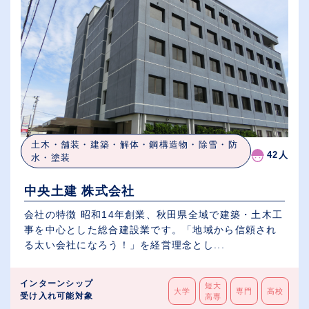
土木・舗装・建築・解体・鋼構造物・除雪・防
42人
水・塗装
中央土建 株式会社
会社の特徴 昭和14年創業、秋田県全域で建築・土木工
事を中心とした総合建設業です。「地域から信頼され
る太い会社になろう！」を経営理念とし...
インターンシップ
短大
大学
専門
高校
受け入れ可能対象
高専