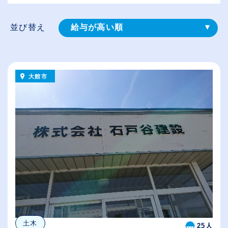
並び替え
給与が高い順
登録⽇順
従業員が多い順
大館市
休日数が多い順
土木
25人