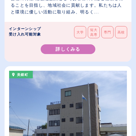
ることを目指し、地域社会に貢献します。私たちは人
と環境に優しい活動に取り組み、明るく...
インターンシップ
短大
大学
専門
高校
受け入れ可能対象
高専
詳しくみる
美郷町