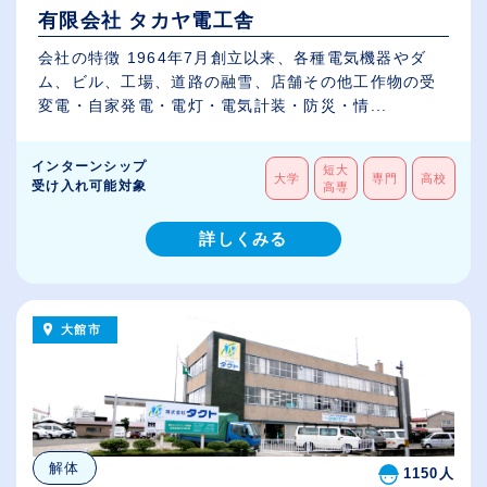
有限会社 タカヤ電工舎
会社の特徴 1964年7月創立以来、各種電気機器やダ
ム、ビル、工場、道路の融雪、店舗その他工作物の受
変電・自家発電・電灯・電気計装・防災・情...
インターンシップ
短大
大学
専門
高校
受け入れ可能対象
高専
詳しくみる
大館市
解体
1150人