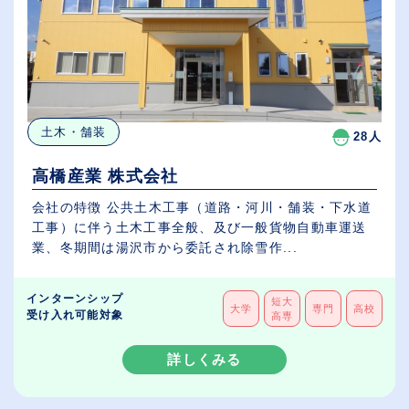
土木・舗装
28人
高橋産業 株式会社
会社の特徴 公共土木工事（道路・河川・舗装・下水道
工事）に伴う土木工事全般、及び一般貨物自動車運送
業、冬期間は湯沢市から委託され除雪作...
インターンシップ
短大
大学
専門
高校
受け入れ可能対象
高専
詳しくみる