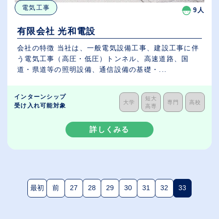
電気工事
9人
有限会社 光和電設
会社の特徴 当社は、一般電気設備工事、建設工事に伴
う電気工事（高圧・低圧）トンネル、高速道路、国
道・県道等の照明設備、通信設備の基礎・...
インターンシップ
短大
大学
専門
高校
受け入れ可能対象
高専
詳しくみる
最初
前
27
28
29
30
31
32
33
(現在のペー