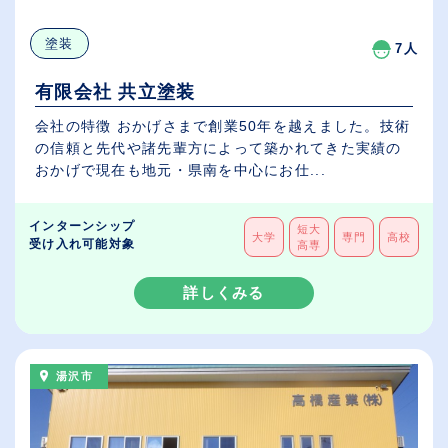
塗装
7人
有限会社 共立塗装
会社の特徴 おかげさまで創業50年を越えました。技術
の信頼と先代や諸先輩方によって築かれてきた実績の
おかげで現在も地元・県南を中心にお仕...
インターンシップ
短大
大学
専門
高校
受け入れ可能対象
高専
詳しくみる
湯沢市