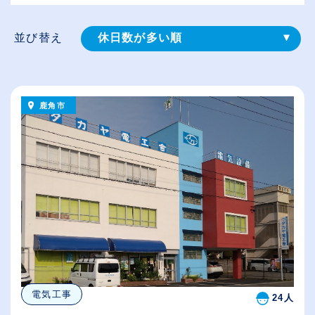
並び替え
休日数が多い順
登録⽇順
給与が高い順
鹿角市
（⾼卒の給与を基準）
従業員が多い順
電気工事
24人