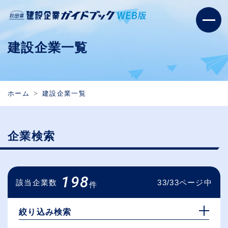
建設企業一覧
ホーム
建設企業一覧
企業検索
198
該当企業数
33/33ページ中
件
絞り込み検索