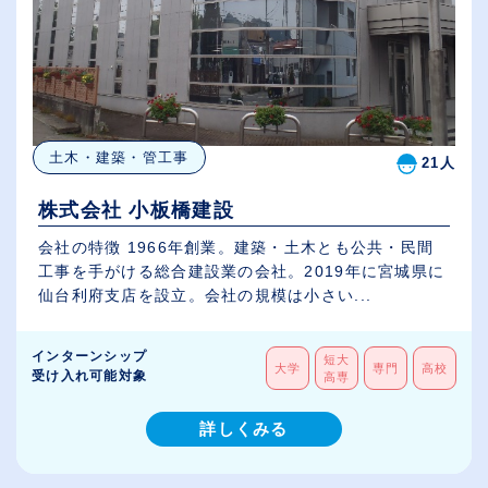
土木・建築・管工事
21人
株式会社 小板橋建設
会社の特徴 1966年創業。建築・土木とも公共・民間
工事を手がける総合建設業の会社。2019年に宮城県に
仙台利府支店を設立。会社の規模は小さい...
インターンシップ
短大
大学
専門
高校
受け入れ可能対象
高専
詳しくみる