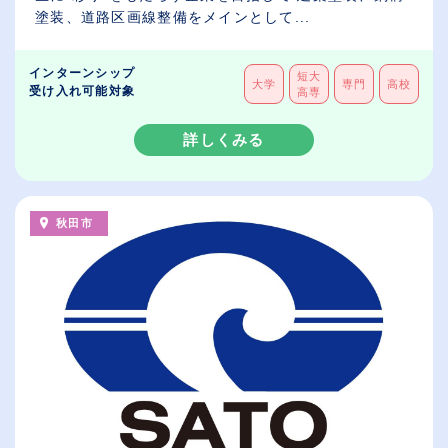
塗装、道路区画線整備をメインとして...
インターンシップ
短大
大学
専門
高校
受け入れ可能対象
高専
詳しくみる
秋田市