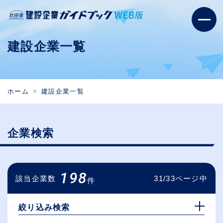
建設企業一覧
ホーム
建設企業一覧
企業検索
198
該当企業数
31/33ページ中
件
絞り込み検索