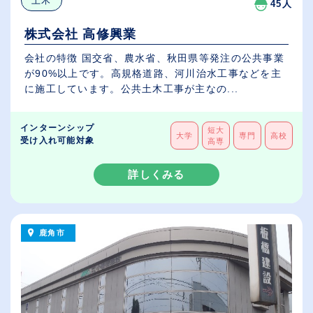
土木
45人
株式会社 高修興業
会社の特徴 国交省、農水省、秋田県等発注の公共事業
が90%以上です。高規格道路、河川治水工事などを主
に施工しています。公共土木工事が主なの...
インターンシップ
短大
大学
専門
高校
受け入れ可能対象
高専
詳しくみる
鹿角市