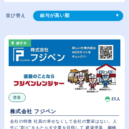
並び替え
給与が高い順
登録⽇順
従業員が多い順
横手市
休日数が多い順
塗装
23人
株式会社 フジペン
会社の特徴 社員の幸せなくして会社の繁栄はない。人
生に”彩り”をもたらす企業を目指して 建築塗装、鋼橋