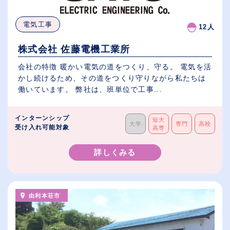
電気工事
12人
株式会社 佐藤電機工業所
会社の特徴 暖かい電気の道をつくり、守る。 電気を活
かし続けるため、その道をつくり守りながら私たちは
働いています。 弊社は、班単位で工事...
インターンシップ
短大
大学
専門
高校
受け入れ可能対象
高専
詳しくみる
由利本荘市