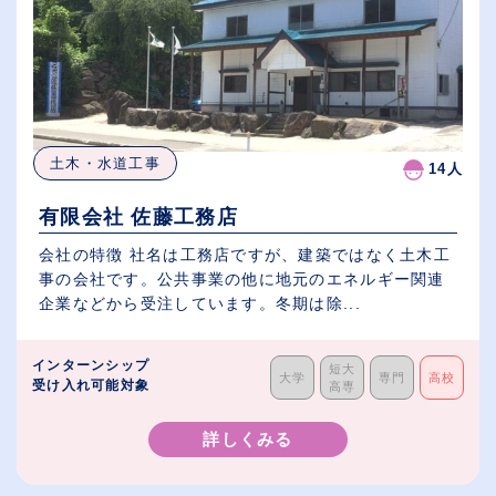
土木・水道工事
14人
有限会社 佐藤工務店
会社の特徴 社名は工務店ですが、建築ではなく土木工
事の会社です。公共事業の他に地元のエネルギー関連
企業などから受注しています。冬期は除...
インターンシップ
短大
大学
専門
高校
受け入れ可能対象
高専
詳しくみる