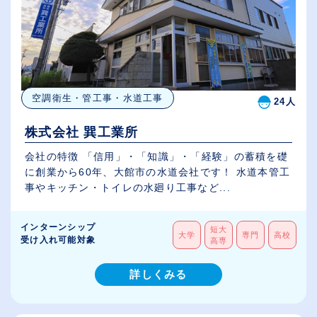
空調衛生・管工事・水道工事
24人
株式会社 巽工業所
会社の特徴 「信用」・「知識」・「経験」の蓄積を礎
に創業から60年、大館市の水道会社です！ 水道本管工
事やキッチン・トイレの水廻り工事など...
インターンシップ
短大
大学
専門
高校
受け入れ可能対象
高専
詳しくみる