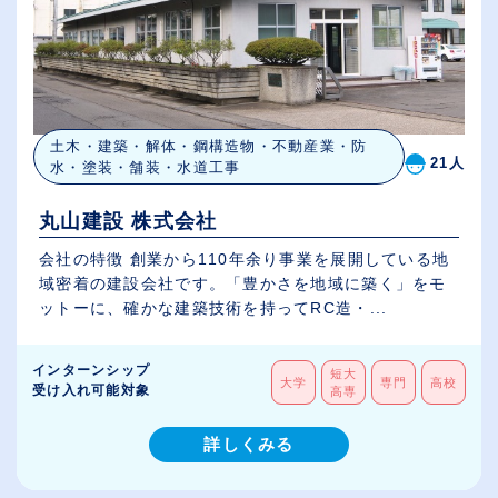
土木・建築・解体・鋼構造物・不動産業・防
21人
水・塗装・舗装・水道工事
丸山建設 株式会社
会社の特徴 創業から110年余り事業を展開している地
域密着の建設会社です。「豊かさを地域に築く」をモ
ットーに、確かな建築技術を持ってRC造・...
インターンシップ
短大
大学
専門
高校
受け入れ可能対象
高専
詳しくみる