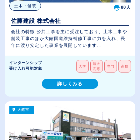
土木・舗装
80人
佐藤建設 株式会社
会社の特徴 公共工事を主に受注しており、土木工事や
舗装工事のほか大館国道維持補修工事に力を入れ、長
年に渡り安定した事業を展開しています...
インターンシップ
短大
大学
専門
高校
受け入れ可能対象
高専
詳しくみる
大館市