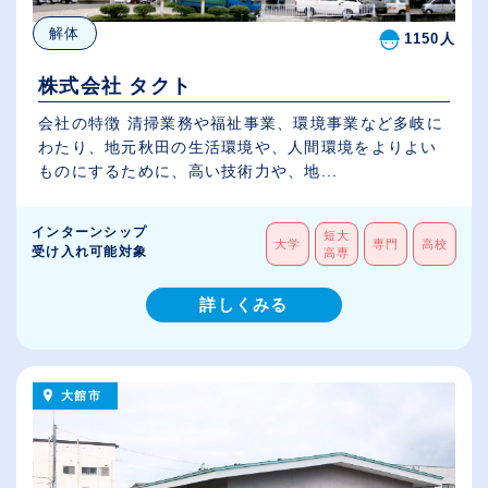
解体
1150人
株式会社 タクト
会社の特徴 清掃業務や福祉事業、環境事業など多岐に
わたり、地元秋田の生活環境や、人間環境をよりよい
ものにするために、高い技術力や、地...
インターンシップ
短大
大学
専門
高校
受け入れ可能対象
高専
詳しくみる
大館市