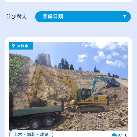
並び替え
登録⽇順
給与が高い順
（⾼卒の給与を基準）
大館市
従業員が多い順
休日数が多い順
土木・舗装・建築
61人