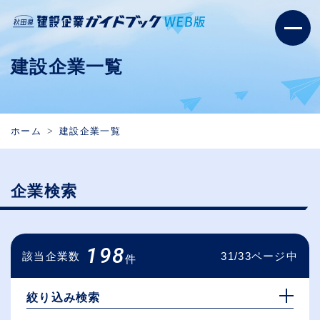
建設企業一覧
ホーム
建設企業一覧
企業検索
198
該当企業数
31/33ページ中
件
絞り込み検索