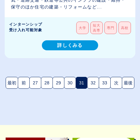
気・道路交通・鉄道等公共のインフラの建設・維持・
保守のほか住宅の建築・リフォームなど...
インターンシップ
短大
大学
専門
高校
受け入れ可能対象
高専
詳しくみる
最初
前
27
28
29
30
31
32
33
次
最後
(現在のページ)