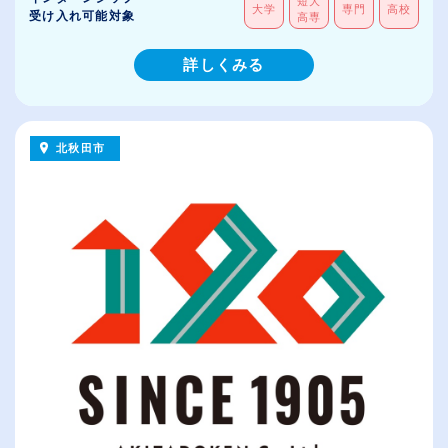
短大
大学
専門
高校
受け入れ可能対象
高専
詳しくみる
北秋田市