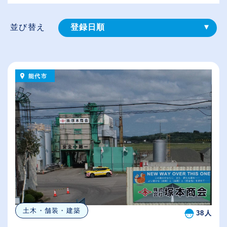
並び替え
登録⽇順
給与が高い順
（⾼卒の給与を基準）
能代市
従業員が多い順
休日数が多い順
土木・舗装・建築
38人