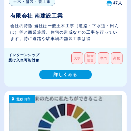
土木・舗装・管工事
47人
有限会社 南建設工業
会社の特徴 当社は一般土木工事（道路・下水道・田ん
ぼ）等と商業施設、住宅の造成などの工事を行ってい
ます。特に道路や駐車場の舗装工事は得...
インターンシップ
短大
大学
専門
高校
受け入れ可能対象
高専
詳しくみる
北秋田市