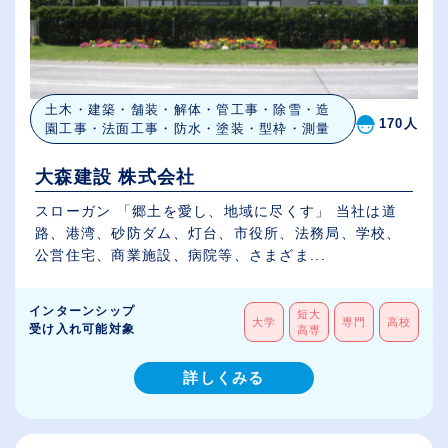
土木・建築・舗装・解体・管工事・除雪・造
170人
園工事・法面工事・防水・塗装・型枠・測量
大森建設 株式会社
スローガン 「郷土を愛し、地域に尽くす」 当社は道
路、港湾、砂防ダム、灯台、市役所、法務局、学校、
公営住宅、商業施設、病院等、さまざま...
インターンシップ
短大
大学
専門
高校
受け入れ可能対象
高専
詳しくみる