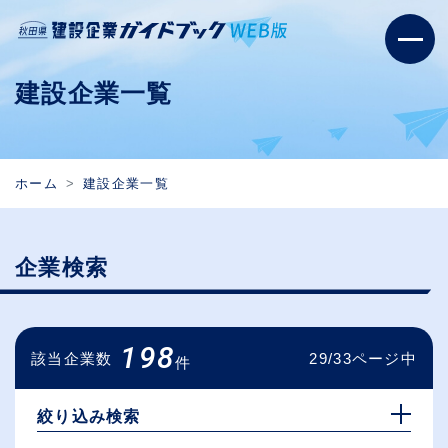
建設企業一覧
ホーム
建設企業一覧
企業検索
198
該当企業数
29/33ページ中
件
絞り込み検索