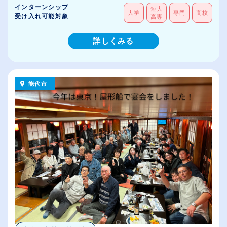
インターンシップ
短大
大学
専門
高校
受け入れ可能対象
高専
詳しくみる
能代市