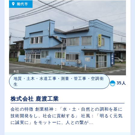
能代市
地質・土木・水道工事・測量・管工事・空調衛
35人
生
株式会社 鹿渡工業
会社の特徴 創業精神：「水・土・自然との調和を基に
技術開発をし、社会に貢献する」 社風：「明るく元気
に誠実に」をモットーに、人との繋が...