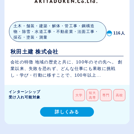
土木・舗装・建築・解体・管工事・鋼構造
物・除雪・水道工事・不動産業・法面工事・
116人
採石・塗装・測量
秋田土建 株式会社
会社の特徴 地域の歴史と共に、100年のその先へ。 創
業以来、失敗を恐れず、どんな仕事にも果敢に挑戦
し・学び・行動に移すことで、100年以上...
インターンシップ
短大
大学
専門
高校
受け入れ可能対象
高専
詳しくみる