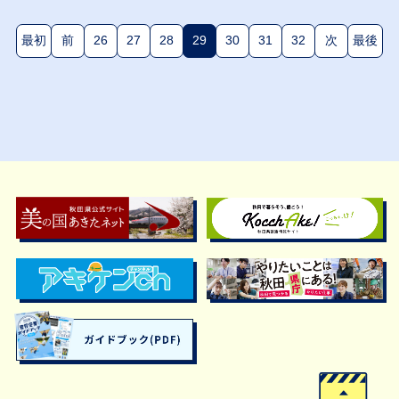
最初
前
26
27
28
29
30
31
32
次
最後
(現在のページ)