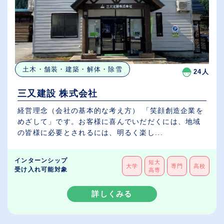
土木・舗装・建築・解体・除雪
24人
三又建設 株式会社
経営理念（会社の基本的な考え方） 「笑顔創造企業を
めざして」です。お客様に喜んでいだだくには、地域
の皆様に必要とされるには、明るく楽し...
インターンシップ
短大
大学
専門
高校
受け入れ可能対象
高専
詳しくみる