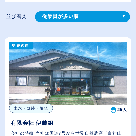
並び替え
従業員が多い順
登録⽇順
給与が高い順
能代市
（⾼卒の給与を基準）
休日数が多い順
土木・舗装・解体
25人
有限会社 伊藤組
会社の特徴 当社は国道7号から世界自然遺産「白神山