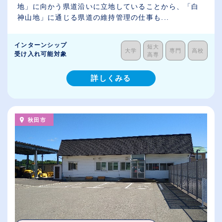
地」に向かう県道沿いに立地していることから、「白
神山地」に通じる県道の維持管理の仕事も...
インターンシップ
短大
大学
専門
高校
受け入れ可能対象
高専
詳しくみる
秋田市