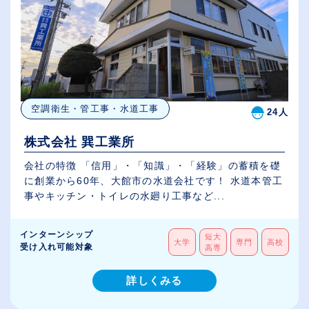
空調衛生・管工事・水道工事
24人
株式会社 巽工業所
会社の特徴 「信用」・「知識」・「経験」の蓄積を礎
に創業から60年、大館市の水道会社です！ 水道本管工
事やキッチン・トイレの水廻り工事など...
インターンシップ
短大
大学
専門
高校
受け入れ可能対象
高専
詳しくみる