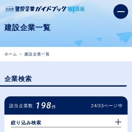
建設企業一覧
ホーム
建設企業一覧
企業検索
198
該当企業数
24/33ページ中
件
絞り込み検索