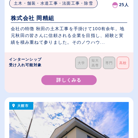
土木・舗装・水道工事・法面工事・除雪
25人
株式会社 岡精組
会社の特徴 秋田の土木工事を手掛けて100有余年。地
元秋田の皆さんに信頼される企業を目指し、経験と実
績を積み重ねて参りました。そのノウハウ...
インターンシップ
短大
大学
専門
高校
受け入れ可能対象
高専
詳しくみる
大館市