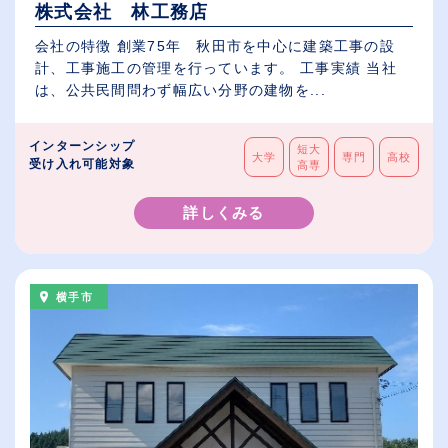
株式会社 林工務店
会社の特徴 創業75年 秋田市を中心に建築工事の設
計、工事施工の管理を行っています。 工事実績 当社
は、公共民間問わず幅広い分野の建物を...
インターンシップ
短大
大学
専門
高校
受け入れ可能対象
高専
詳しくみる
横手市