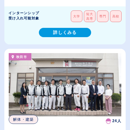
インターンシップ
短大
大学
専門
高校
受け入れ可能対象
高専
詳しくみる
秋田市
解体・建築
24人