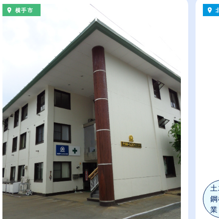
横手市
土
鋼
業