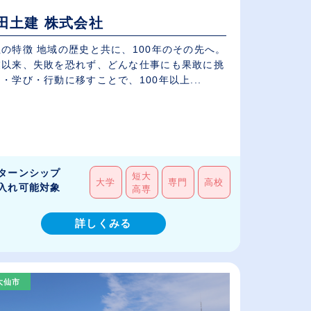
田土建 株式会社
の特徴 地域の歴史と共に、100年のその先へ。
業以来、失敗を恐れず、どんな仕事にも果敢に挑
・学び・行動に移すことで、100年以上...
ターンシップ
短大
大学
専門
高校
入れ可能対象
高専
詳しくみる
大仙市