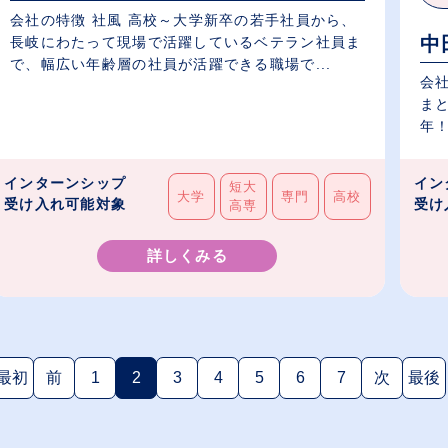
会社の特徴 社風 高校～大学新卒の若手社員から、
中
長岐にわたって現場で活躍しているベテラン社員ま
で、幅広い年齢層の社員が活躍できる職場で...
会
ま
年！
インターンシップ
イン
短大
大学
専門
高校
受け入れ可能対象
受け
高専
詳しくみる
最初
前
1
2
3
4
5
6
7
次
最後
(現在のページ)