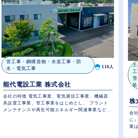
管工事・鋼構造物・水道工事・防
土
116人
水・電気工事
工
雪
能代電設工業 株式会社
装
会社の特徴 電気工事業、電気通信工事業、機械器
株
具設置工事業、管工事業をはじめとし、 プラント
メンテナンスや再生可能エネルギー関連事業など...
会社の特徴 創業
に
業は