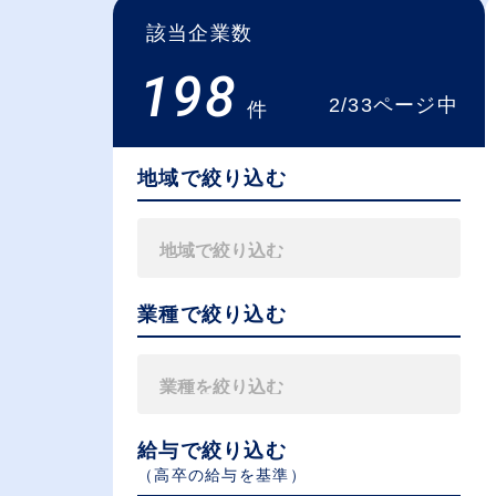
該当企業数
198
2/33ページ中
件
地域で絞り込む
業種で絞り込む
給与で絞り込む
（⾼卒の給与を基準）