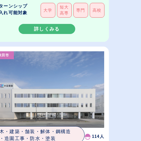
ターンシップ
短大
大学
専門
高校
入れ可能対象
高専
詳しくみる
秋田市
木・建築・舗装・解体・鋼構造
114人
・造園工事・防水・塗装