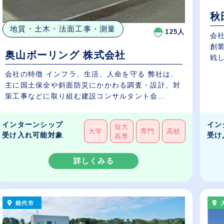
秋
地質・土木・法面工事・測量
125人
会社
創
奥山ボーリング 株式会社
戦し
会社の特徴 インフラ、生活、人命を守る 弊社は、
主に国土保全や斜面防災にかかわる調査・設計、対
策工事などに取り組む建設コンサルタント会...
インターンシップ
イン
短大
大学
専門
高校
受け入れ可能対象
受け
高専
詳しくみる
能代市