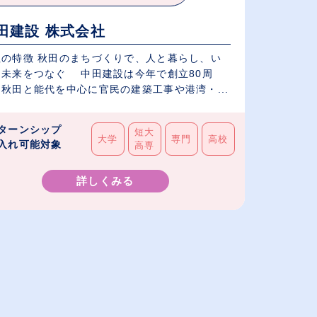
田建設 株式会社
社の特徴 秋田のまちづくりで、人と暮らし、い
と未来をつなぐ 中田建設は今年で創立80周
秋田と能代を中心に官民の建築工事や港湾・...
ターンシップ
短大
大学
専門
高校
入れ可能対象
高専
詳しくみる