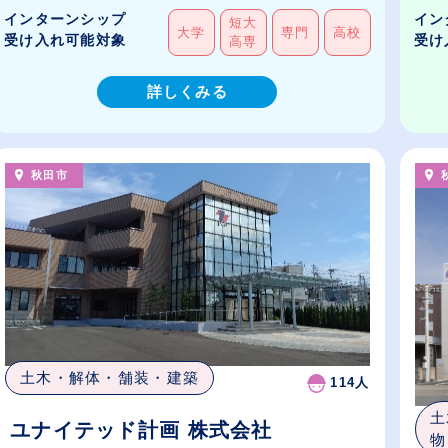
インターンシップ
イン
短大
大学
専門
高校
受け入れ可能対象
受け
高専
詳しくみる
秋田市
土木・解体・舗装・建築
114人
土
ユナイテッド計画 株式会社
物