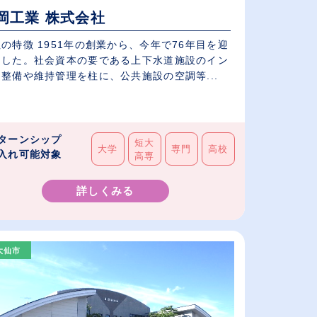
岡工業 株式会社
の特徴 1951年の創業から、今年で76年目を迎
ました。社会資本の要である上下水道施設のイン
整備や維持管理を柱に、公共施設の空調等...
ターンシップ
短大
大学
専門
高校
入れ可能対象
高専
詳しくみる
大仙市