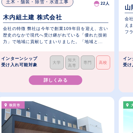
土木・舗装・除雪・水道工事
22人
山
木内組土建 株式会社
会社
え
会社の特徴 弊社は今年で創業109年目を迎え、古い
フラ
歴史のなかで現代へ受け継がれている「優れた技術
力」で地域に貢献してまいりました。「地域と...
インターンシップ
イン
短大
大学
専門
高校
受け入れ可能対象
受け
高専
詳しくみる
秋田市