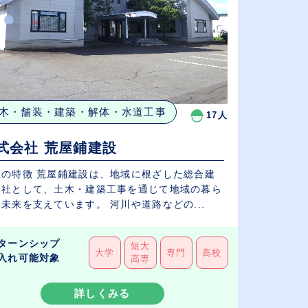
木・舗装・建築・解体・水道工事
17人
式会社 荒屋鋪建設
社の特徴 荒屋鋪建設は、地域に根ざした総合建
会社として、土木・建築工事を通じて地域の暮ら
未来を支えています。 河川や道路などの...
ターンシップ
短大
大学
専門
高校
入れ可能対象
高専
詳しくみる