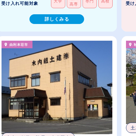
大学
専門
高校
受け入れ可能対象
受け
高専
詳しくみる
由利本荘市
土