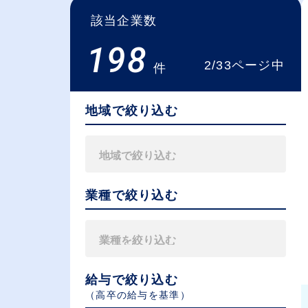
該当企業数
198
2/33ページ中
件
地域で絞り込む
業種で絞り込む
給与で絞り込む
（⾼卒の給与を基準）