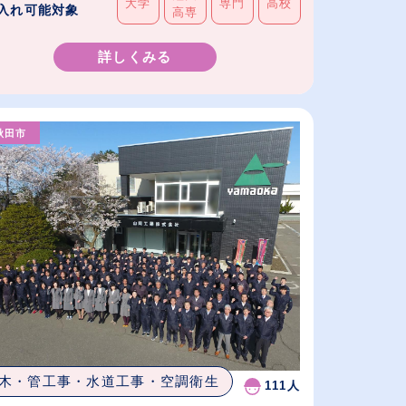
大学
専門
高校
入れ可能対象
高専
詳しくみる
秋田市
木・管工事・水道工事・空調衛生
111人