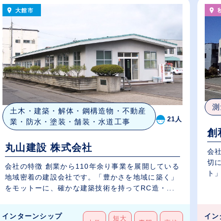
大館市
測
土木・建築・解体・鋼構造物・不動産
21人
業・防水・塗装・舗装・水道工事
創
丸山建設 株式会社
会
切
会社の特徴 創業から110年余り事業を展開している
ト」
地域密着の建設会社です。「豊かさを地域に築く」
をモットーに、確かな建築技術を持ってRC造・...
インターンシップ
イン
短大