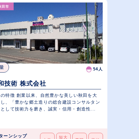
秋田市
給与が高い順
（⾼卒の給与を基準）
従業員が多い順
量
54人
和技術 株式会社
社の特徴 創業以来、自然豊かな美しい秋田を大
にし、「豊かな郷土造りの総合建設コンサルタン
として技術力を磨き、誠実・信用・創造性...
ターンシップ
短大