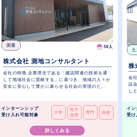
測量
58人
土
株式会社 測地コンサルタント
株
会社の特徴 企業理念である「建設関連の技術を通
会
して地域社会に貢献する」に基づき、地域の人々が
設
安全に安心して豊かに暮らせる社会の実現のた...
しと
インターンシップ
イン
短大
大学
専門
高校
受け入れ可能対象
受け
高専
詳しくみる