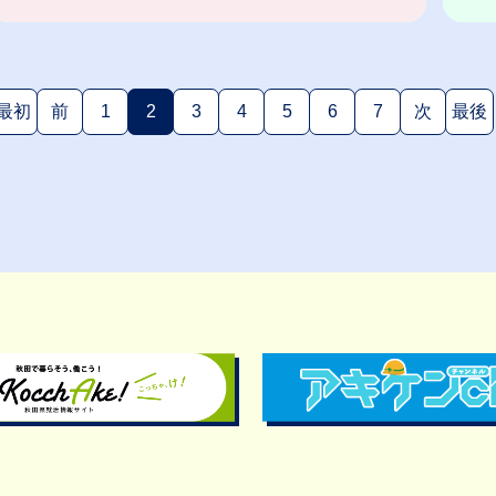
最初
前
1
2
3
4
5
6
7
次
最後
(現在のページ)