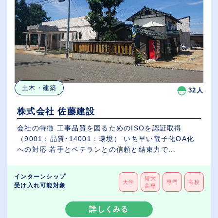
土木・建築
32人
株式会社 佐藤建設
会社の特徴 工事品質を図るためのISOを認証取得
（9001：品質･14001：環境） いち早い電子化OA化
への対応 若手とベテランとの信頼と結束力で...
インターンシップ
短大
大学
専門
高校
受け入れ可能対象
高専
詳しくみる