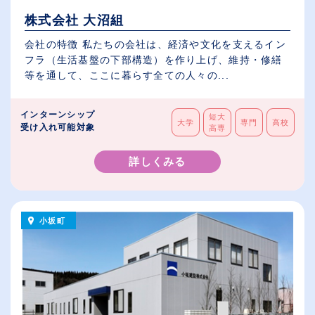
株式会社 大沼組
会社の特徴 私たちの会社は、経済や文化を支えるイン
フラ（生活基盤の下部構造）を作り上げ、維持・修繕
等を通して、ここに暮らす全ての人々の...
インターンシップ
短大
大学
専門
高校
受け入れ可能対象
高専
詳しくみる
小坂町