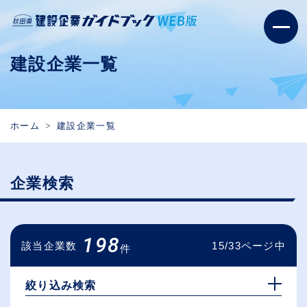
建設企業一覧
ホーム
建設企業一覧
企業検索
198
該当企業数
15/33ページ中
件
絞り込み検索