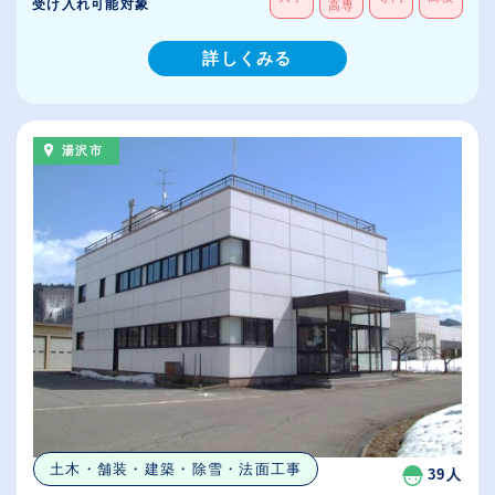
受け入れ可能対象
高専
詳しくみる
湯沢市
土木・舗装・建築・除雪・法面工事
39人