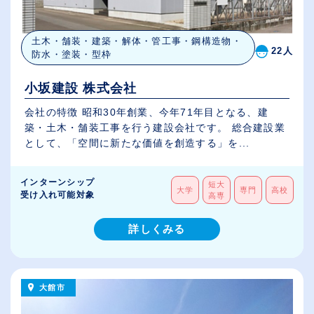
土木・舗装・建築・解体・管工事・鋼構造物・
22人
防水・塗装・型枠
小坂建設 株式会社
会社の特徴 昭和30年創業、今年71年目となる、建
築・土木・舗装工事を行う建設会社です。 総合建設業
として、「空間に新たな価値を創造する」を...
インターンシップ
短大
大学
専門
高校
受け入れ可能対象
高専
詳しくみる
大館市