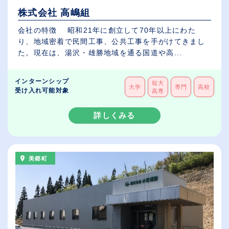
株式会社 高嶋組
会社の特徴 昭和21年に創立して70年以上にわた
り、地域密着で民間工事、公共工事を手がけてきまし
た。現在は、湯沢・雄勝地域を通る国道や高...
インターンシップ
短大
大学
専門
高校
受け入れ可能対象
高専
詳しくみる
美郷町