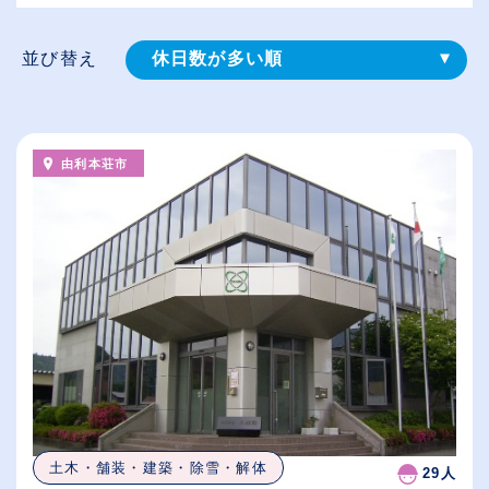
並び替え
休日数が多い順
登録⽇順
給与が高い順
由利本荘市
（⾼卒の給与を基準）
従業員が多い順
土木・舗装・建築・除雪・解体
29人