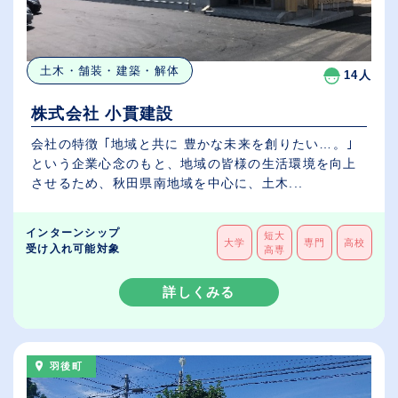
土木・舗装・建築・解体
14人
株式会社 小貫建設
会社の特徴 ｢地域と共に 豊かな未来を創りたい…。｣
という企業心念のもと、地域の皆様の生活環境を向上
させるため、秋田県南地域を中心に、土木...
インターンシップ
短大
大学
専門
高校
受け入れ可能対象
高専
詳しくみる
羽後町