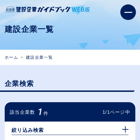
建設企業一覧
ホーム
建設企業一覧
企業検索
1
該当企業数
1/1ページ中
件
絞り込み検索