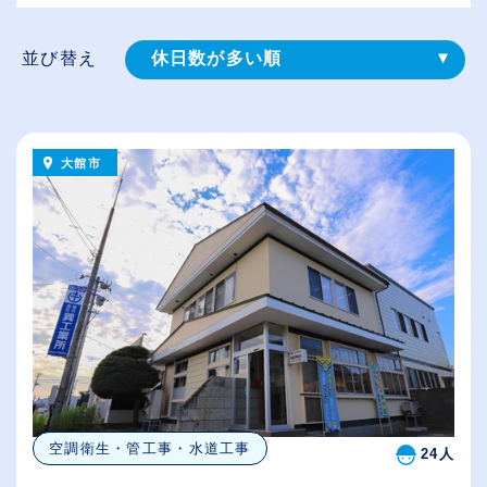
並び替え
休日数が多い順
登録⽇順
給与が高い順
大館市
（⾼卒の給与を基準）
従業員が多い順
空調衛生・管工事・水道工事
24人