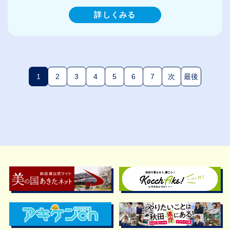
詳しくみる
1
2
3
4
5
6
7
次
最後
(現在のページ)