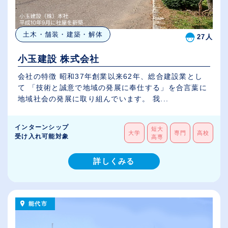
土木・舗装・建築・解体
27人
小玉建設 株式会社
会社の特徴 昭和37年創業以来62年、総合建設業とし
て 「技術と誠意で地域の発展に奉仕する」を合言葉に
地域社会の発展に取り組んでいます。 我...
インターンシップ
短大
大学
専門
高校
受け入れ可能対象
高専
詳しくみる
能代市