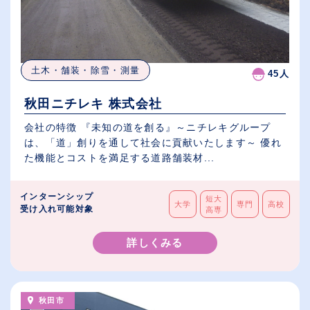
土木・舗装・除雪・測量
45人
秋田ニチレキ 株式会社
会社の特徴 『未知の道を創る』～ニチレキグループ
は、「道」創りを通して社会に貢献いたします～ 優れ
た機能とコストを満足する道路舗装材...
インターンシップ
短大
大学
専門
高校
受け入れ可能対象
高専
詳しくみる
秋田市