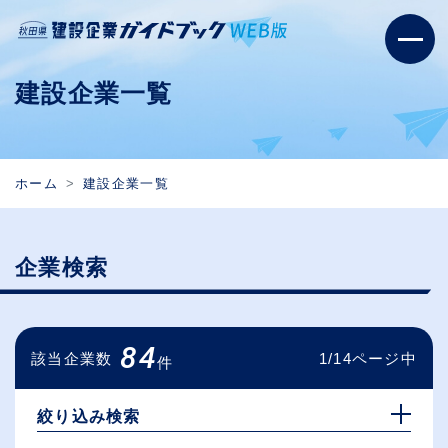
建設企業一覧
ホーム
建設企業一覧
企業検索
84
該当企業数
1/14ページ中
件
絞り込み検索