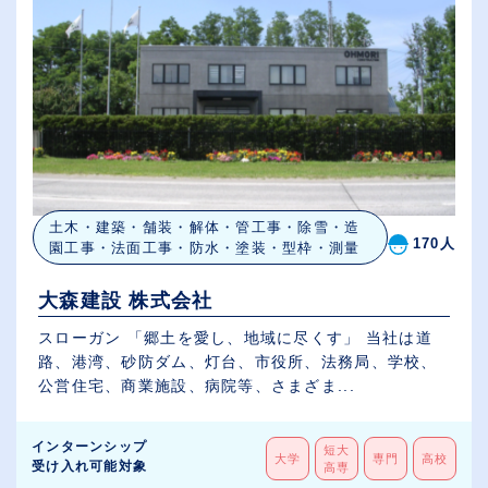
土木・建築・舗装・解体・管工事・除雪・造
170人
園工事・法面工事・防水・塗装・型枠・測量
大森建設 株式会社
スローガン 「郷土を愛し、地域に尽くす」 当社は道
路、港湾、砂防ダム、灯台、市役所、法務局、学校、
公営住宅、商業施設、病院等、さまざま...
インターンシップ
短大
大学
専門
高校
受け入れ可能対象
高専