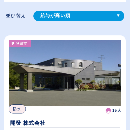
並び替え
給与が高い順
登録⽇順
従業員が多い順
秋田市
休日数が多い順
防水
16人
開發 株式会社