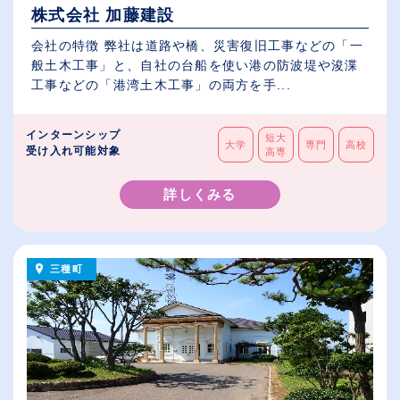
株式会社 加藤建設
会社の特徴 弊社は道路や橋、災害復旧工事などの「一
般土木工事」と、自社の台船を使い港の防波堤や浚渫
工事などの「港湾土木工事」の両方を手...
インターンシップ
短大
大学
専門
高校
受け入れ可能対象
高専
詳しくみる
三種町