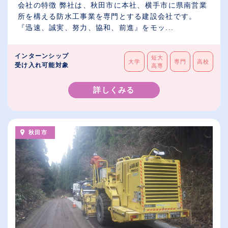
会社の特徴 弊社は、秋田市に本社、横手市に県南営業
所を構える防水工事業を専門とする建設会社です。
『迅速、誠実、努力、協和、前進』をモッ...
インターンシップ
短大
大学
専門
高校
受け入れ可能対象
高専
詳しくみる
秋田市