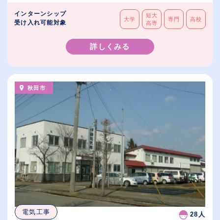
インターンシップ
短大
大学
専門
高校
受け入れ可能対象
高専
詳しくみる
秋田市
電気工事
28人