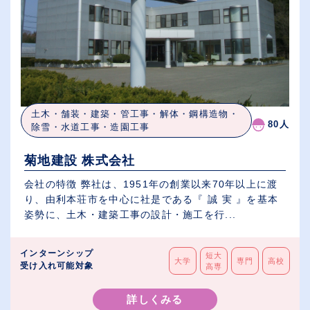
土木・舗装・建築・管工事・解体・鋼構造物・
80人
除雪・水道工事・造園工事
菊地建設 株式会社
会社の特徴 弊社は、1951年の創業以来70年以上に渡
り、由利本荘市を中心に社是である『 誠 実 』を基本
姿勢に、土木・建築工事の設計・施工を行...
インターンシップ
短大
大学
専門
高校
受け入れ可能対象
高専
詳しくみる