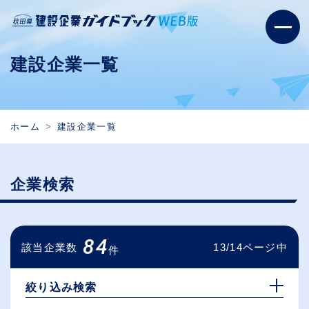
建設企業一覧
ホーム
建設企業一覧
企業検索
84
該当企業数
13/14ページ中
件
絞り込み検索