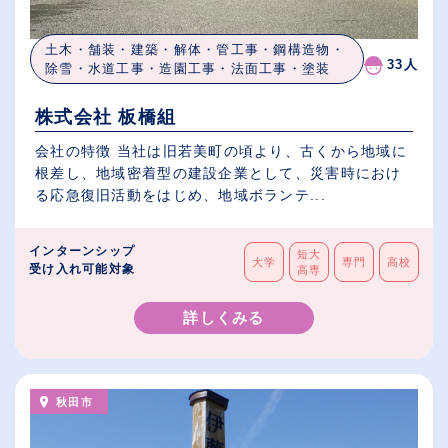
土木・舗装・建築・解体・管工事・鋼構造物・
33人
除雪・水道工事・造園工事・法面工事・塗装
株式会社 板橋組
会社の特徴 当社は旧若美町の頃より、古くから地域に
根差し、地域密着型の建設企業として、災害時におけ
る応急復旧活動をはじめ、地域ボランテ...
インターンシップ
短大
大学
専門
高校
受け入れ可能対象
高専
詳しくみる
秋田市