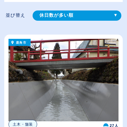
並び替え
休日数が多い順
登録⽇順
給与が高い順
鹿角市
（⾼卒の給与を基準）
従業員が多い順
土木・舗装
27人