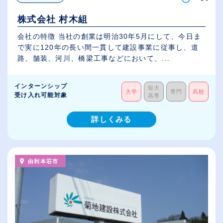
株式会社 村木組
会社の特徴 当社の創業は明治30年5月にして、今日ま
で実に120年の長い間一貫して建設事業に従事し、道
路、舗装、河川、橋梁工事などにおいて、...
インターンシップ
短大
大学
専門
高校
受け入れ可能対象
高専
詳しくみる
由利本荘市