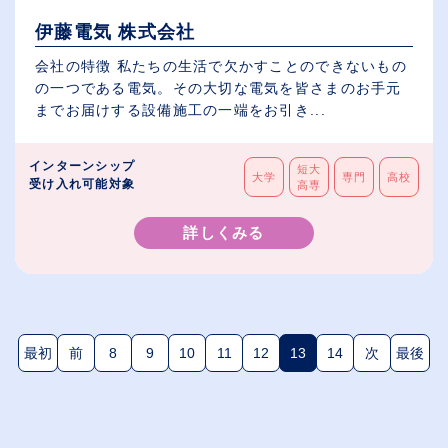
伊藤電気 株式会社
会社の特徴 私たちの生活で欠かすことのできないもの
の一つである電気。その大切な電気を皆さまのお手元
までお届けする設備施工の一端をお引き...
インターンシップ
短大
大学
専門
高校
受け入れ可能対象
高専
詳しくみる
最初
前
8
9
10
11
12
13
14
次
最後
(現在のページ)