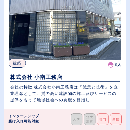
建築
8人
株式会社 小南工務店
会社の特徴 株式会社小南工務店は『誠意と技術』を企
業理念として、質の高い建設物の施工及びサービスの
提供をもって地域社会への貢献を目指し...
インターンシップ
短大
大学
専門
高校
受け入れ可能対象
高専