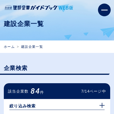
建設企業一覧
ホーム
建設企業一覧
企業検索
84
該当企業数
7/14ページ中
件
絞り込み検索