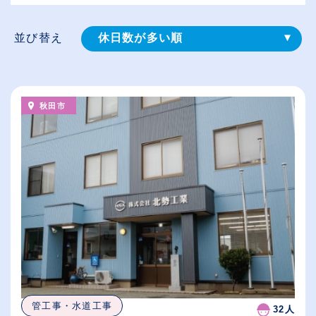
並び替え
休日数が多い順
登録⽇順
給与が高い順
秋田市
（⾼卒の給与を基準）
従業員が多い順
管工事・水道工事
32人