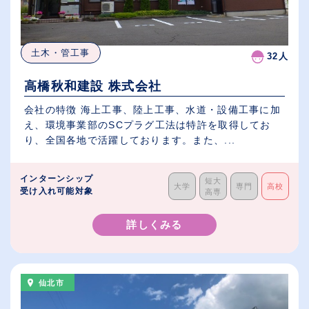
土木・管工事
32人
高橋秋和建設 株式会社
会社の特徴 海上工事、陸上工事、水道・設備工事に加
え、環境事業部のSCプラグ工法は特許を取得してお
り、全国各地で活躍しております。また、...
インターンシップ
短大
大学
専門
高校
受け入れ可能対象
高専
詳しくみる
仙北市