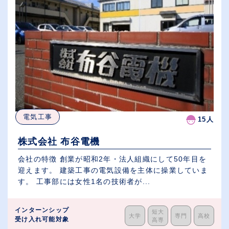
電気工事
15人
株式会社 布谷電機
会社の特徴 創業が昭和2年・法人組織にして50年目を
迎えます。 建築工事の電気設備を主体に操業していま
す。 工事部には女性1名の技術者が...
インターンシップ
短大
大学
専門
高校
受け入れ可能対象
高専