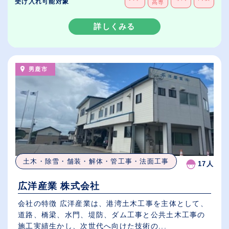
受け入れ可能対象
高専
詳しくみる
男鹿市
土木・除雪・舗装・解体・管工事・法面工事
17人
広洋産業 株式会社
会社の特徴 広洋産業は、港湾土木工事を主体として、
道路、橋梁、水門、堤防、ダム工事と公共土木工事の
施工実績生かし、次世代へ向けた技術の...