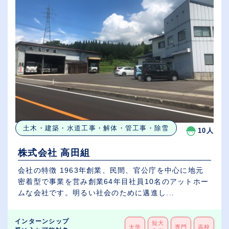
土木・建築・水道工事・解体・管工事・除雪
10人
株式会社 高田組
会社の特徴 1963年創業、民間、官公庁を中心に地元
密着型で事業を営み創業64年目社員10名のアットホー
ムな会社です。明るい社会のために邁進し...
インターンシップ
短大
大学
専門
高校