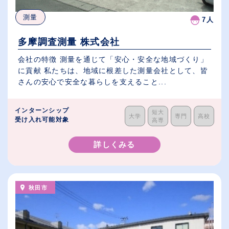
測量
7人
多摩調査測量 株式会社
会社の特徴 測量を通じて「安心・安全な地域づくり」
に貢献 私たちは、地域に根差した測量会社として、皆
さんの安心で安全な暮らしを支えること...
インターンシップ
短大
大学
専門
高校
受け入れ可能対象
高専
詳しくみる
秋田市