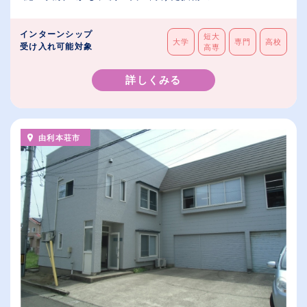
インターンシップ
短大
大学
専門
高校
受け入れ可能対象
高専
詳しくみる
由利本荘市