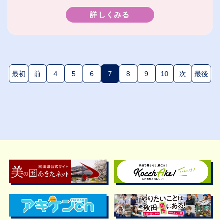
詳しくみる
最初
前
4
5
6
7
8
9
10
次
最後
(現在のページ)