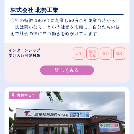
株式会社 北勢工業
会社の特徴 1969年に創業し50有余年創業当時から
「技は商いなり」という社是を念頭に、自分たちの技
術で社会の役に立つ働きを心がけています。...
インターンシップ
短大
大学
専門
高校
受け入れ可能対象
高専
詳しくみる
由利本荘市