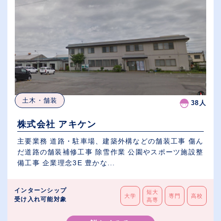
土木・舗装
38人
株式会社 アキケン
主要業務 道路・駐車場、建築外構などの舗装工事 傷ん
だ道路の舗装補修工事 除雪作業 公園やスポーツ施設整
備工事 企業理念3E 豊かな...
インターンシップ
短大
大学
専門
高校
受け入れ可能対象
高専