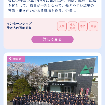
会社の特徴 大正3年4月に創業以来、明朗、融和、団結
を旨として、職員が一丸となって、働きやすい環境の
整備・働きがいのある職場を作り、企業...
インターンシップ
短大
大学
専門
高校
受け入れ可能対象
高専
詳しくみる
秋田市