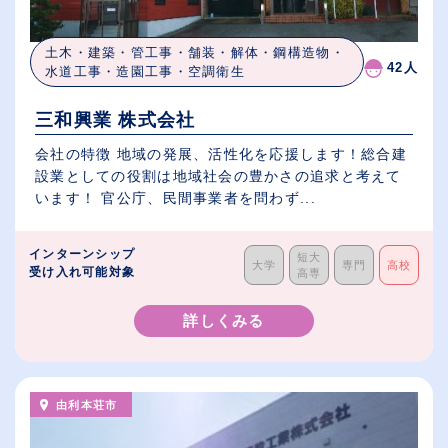
土木・建築・管工事・舗装・解体・鋼構造物・
42人
水道工事・造園工事・空調衛生
三和興業 株式会社
会社の特徴 地域の発展、活性化を応援します！総合建
設業としての役割は地域社会の豊かさの追求と考えて
います！ 官公庁、民間事業者を問わず...
インターンシップ
短大
大学
専門
高校
受け入れ可能対象
高専
詳しくみる
由利本荘市