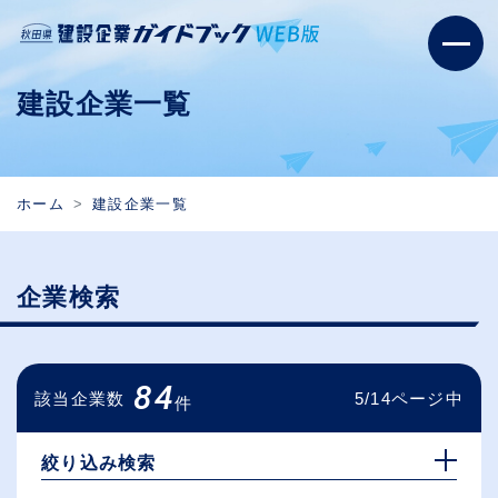
建設企業一覧
ホーム
建設企業一覧
企業検索
84
該当企業数
5/14ページ中
件
絞り込み検索