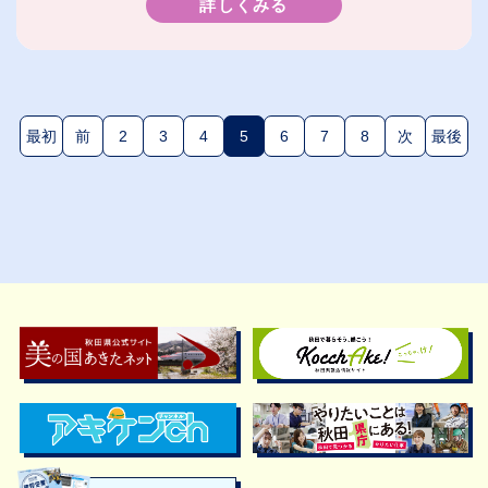
詳しくみる
最初
前
2
3
4
5
6
7
8
次
最後
(現在のページ)