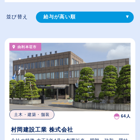
並び替え
給与が高い順
登録⽇順
従業員が多い順
由利本荘市
休日数が多い順
土木・建築・舗装
64人
村岡建設工業 株式会社