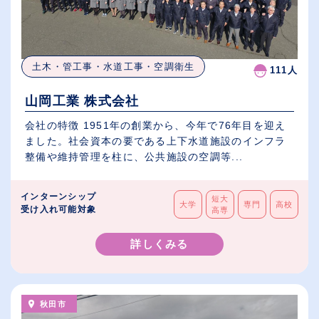
土木・管工事・水道工事・空調衛生
111人
山岡工業 株式会社
会社の特徴 1951年の創業から、今年で76年目を迎え
ました。社会資本の要である上下水道施設のインフラ
整備や維持管理を柱に、公共施設の空調等...
インターンシップ
短大
大学
専門
高校
受け入れ可能対象
高専
詳しくみる
秋田市