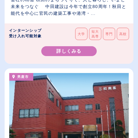
未来をつなぐ 中田建設は今年で創立80周年！秋田と
能代を中心に官民の建築工事や港湾・...
インターンシップ
短大
大学
専門
高校
受け入れ可能対象
高専
詳しくみる
男鹿市