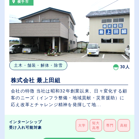
横手市
土木・舗装・解体・除雪
30人
株式会社 最上田組
会社の特徴 当社は昭和32年創業以来、日々変化する顧
客のニーズ（インフラ整備・地域貢献・災害援助）に
応え改革とチャレンジ精神を発揮して地...
インターンシップ
短大
大学
専門
高校
受け入れ可能対象
高専