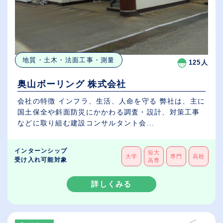
地質・土木・法面工事・測量
125人
奥山ボーリング 株式会社
会社の特徴 インフラ、生活、人命を守る 弊社は、主に
国土保全や斜面防災にかかわる調査・設計、対策工事
などに取り組む建設コンサルタント会...
インターンシップ
短大
大学
専門
高校
受け入れ可能対象
高専
詳しくみる