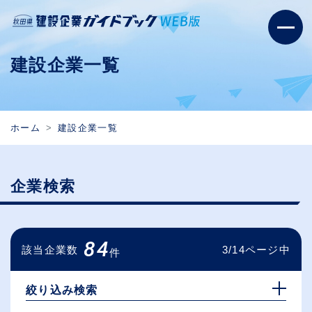
建設企業一覧
ホーム
建設企業一覧
企業検索
84
該当企業数
3/14ページ中
件
絞り込み検索