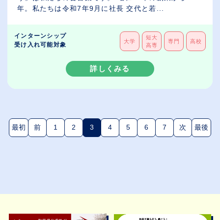
年。私たちは令和7年9月に社長 交代と若...
インターンシップ
短大
大学
専門
高校
受け入れ可能対象
高専
詳しくみる
最初
前
1
2
3
4
5
6
7
次
最後
(現在のページ)