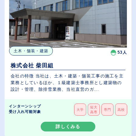
土木・舗装・建築
53人
株式会社 柴田組
会社の特徴 当社は、土木・建築・舗装工事の施工を主
業務としているほか、１級建築士事務所とし建築物の
設計・管理、除排雪業務、当社直営のガ...
インターンシップ
短大
大学
専門
高校
受け入れ可能対象
高専
詳しくみる