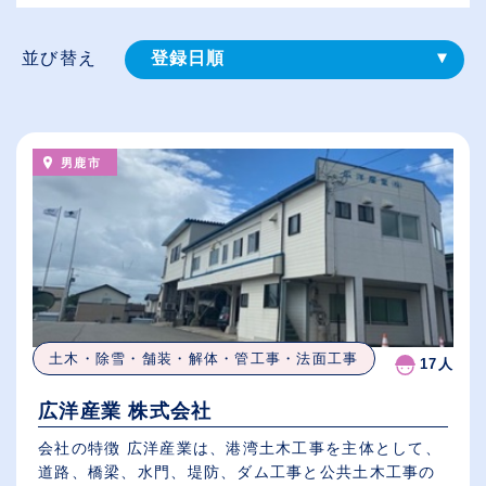
並び替え
登録⽇順
給与が高い順
（⾼卒の給与を基準）
男鹿市
従業員が多い順
休日数が多い順
土木・除雪・舗装・解体・管工事・法面工事
17人
広洋産業 株式会社
会社の特徴 広洋産業は、港湾土木工事を主体として、
道路、橋梁、水門、堤防、ダム工事と公共土木工事の