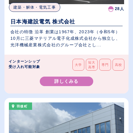
建築・解体・電気工事
28人
日本海建設電気 株式会社
会社の特徴 沿革 創業は1967年、2023年（令和5年）
10月に三菱マテリアル電子化成株式会社から独立し、
光洋機械産業株式会社のグループ会社とし...
インターンシップ
短大
大学
専門
高校
受け入れ可能対象
高専
詳しくみる
羽後町