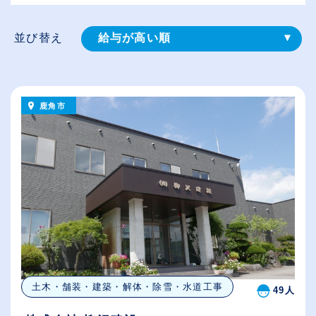
並び替え
給与が高い順
登録⽇順
従業員が多い順
鹿角市
休日数が多い順
土木・舗装・建築・解体・除雪・水道工事
49人