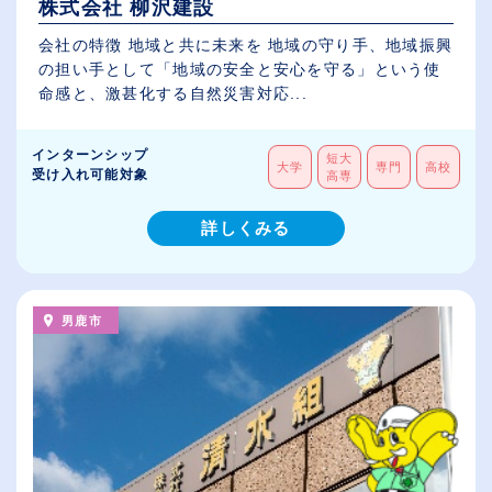
株式会社 柳沢建設
会社の特徴 地域と共に未来を 地域の守り手、地域振興
の担い手として「地域の安全と安心を守る」という使
命感と、激甚化する自然災害対応...
インターンシップ
短大
大学
専門
高校
受け入れ可能対象
高専
詳しくみる
男鹿市