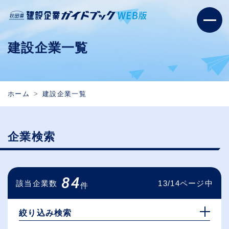
建設企業一覧
ホーム
建設企業一覧
企業検索
84
該当企業数
13/14ページ中
件
絞り込み検索