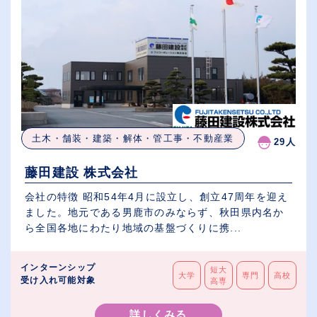
土木・舗装・建築・解体・管工事・不動産業
29人
藤田建設 株式会社
会社の特徴 昭和54年4月に設立し、創立47周年を迎え
ました。地元である男鹿市のみならず、秋田県内名か
ら全国各地にわたり地域の基盤づくりに携...
インターンシップ
短大
大学
専門
高校
受け入れ可能対象
高専
詳しくみる