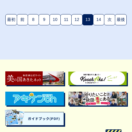
最初
前
8
9
10
11
12
13
14
次
最後
(現在のページ)