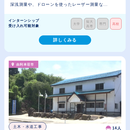
深浅測量や、ドローンを使ったレーザー測量な...
インターンシップ
短大
大学
専門
高校
受け入れ可能対象
高専
詳しくみる
由利本荘市
土木・水道工事
14人