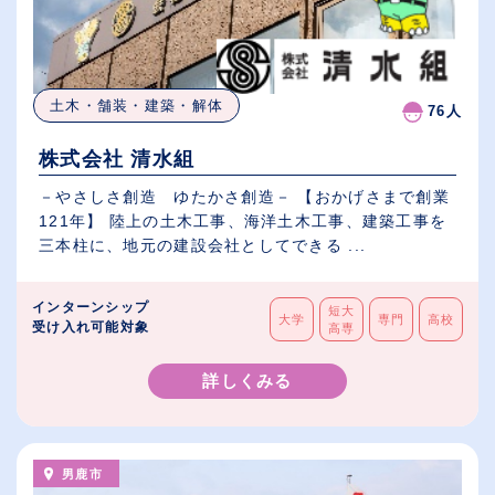
土木・舗装・建築・解体
76人
株式会社 清水組
－やさしさ創造 ゆたかさ創造－ 【おかげさまで創業
121年】 陸上の土木工事、海洋土木工事、建築工事を
三本柱に、地元の建設会社としてできる ...
インターンシップ
短大
大学
専門
高校
受け入れ可能対象
高専
詳しくみる
男鹿市