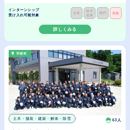
インターンシップ
短大
大学
専門
高校
受け入れ可能対象
高専
詳しくみる
羽後町
土木・舗装・建築・解体・除雪
63人