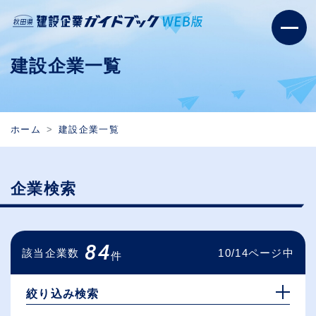
建設企業一覧
ホーム
建設企業一覧
企業検索
84
該当企業数
10/14ページ中
件
絞り込み検索