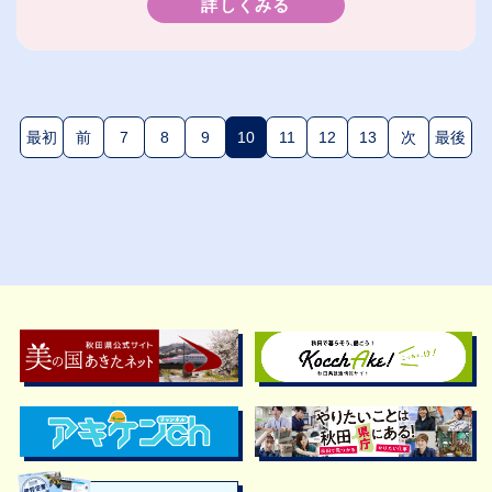
詳しくみる
最初
前
7
8
9
10
11
12
13
次
最後
(現在のページ)