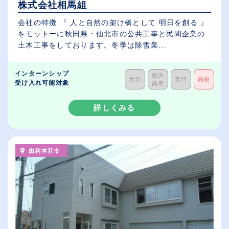
株式会社相馬組
会社の特徴 『 人と自然の架け橋として 明日を創る 』
をモットーに秋田県・仙北市の公共工事と民間企業の
土木工事をしております。冬季は除雪業...
インターンシップ
短大
大学
専門
高校
受け入れ可能対象
高専
詳しくみる
由利本荘市