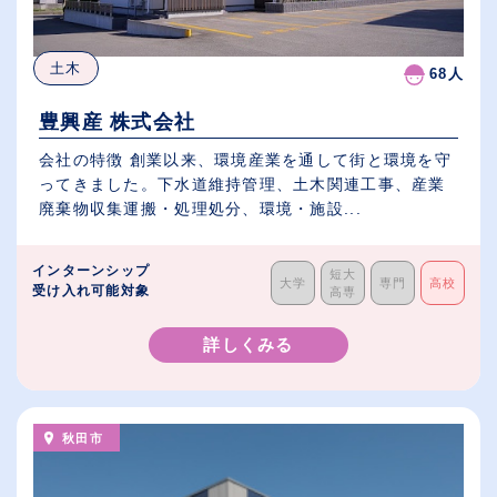
土木
68人
豊興産 株式会社
会社の特徴 創業以来、環境産業を通して街と環境を守
ってきました。下水道維持管理、土木関連工事、産業
廃棄物収集運搬・処理処分、環境・施設...
インターンシップ
短大
大学
専門
高校
受け入れ可能対象
高専
詳しくみる
秋田市