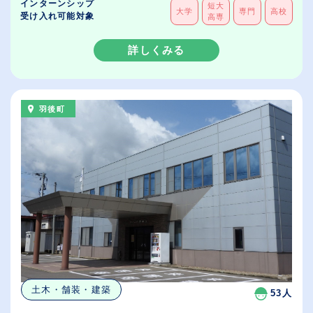
インターンシップ
短大
大学
専門
高校
受け入れ可能対象
高専
詳しくみる
羽後町
土木・舗装・建築
53人