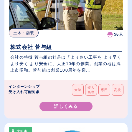
土木・舗装
56人
株式会社 菅与組
会社の特徴 菅与組の社是は「より良い工事を より早く
より安く より安全に」大正10年の創業。創業の地は潟
上市昭和。菅与組は創業100周年を迎...
インターンシップ
短大
大学
専門
高校
受け入れ可能対象
高専
詳しくみる
大仙市