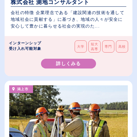
株式会社 測地コンサルタント
会社の特徴 企業理念である「建設関連の技術を通して
地域社会に貢献する」に基づき、地域の人々が安全に
安心して豊かに暮らせる社会の実現のた...
インターンシップ
短大
大学
専門
高校
受け入れ可能対象
高専
詳しくみる
潟上市