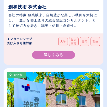
創和技術 株式会社
会社の特徴 創業以来、自然豊かな美しい秋田を大切に
し、「豊かな郷土造りの総合建設コンサルタント」と
して技術力を磨き、誠実・信用・創造性...
インターンシップ
短大
大学
専門
高校
受け入れ可能対象
高専
詳しくみる
仙北市