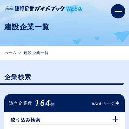
建設企業一覧
ホーム
建設企業一覧
企業検索
164
該当企業数
8/28ページ中
件
絞り込み検索