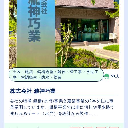
土木・建築・鋼構造物・解体・管工事・水道工
53人
事・空調衛生・防水・塗装
株式会社 瀧神巧業
会社の特徴 鐵構(水門)事業と建築事業の2本を柱に事
業展開しています。鐵構事業では主に河川や用水路で
使われるゲート（水門）を設計から製作、...