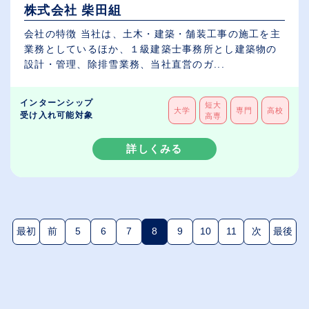
株式会社 柴田組
会社の特徴 当社は、土木・建築・舗装工事の施工を主
業務としているほか、１級建築士事務所とし建築物の
設計・管理、除排雪業務、当社直営のガ...
インターンシップ
短大
大学
専門
高校
受け入れ可能対象
高専
詳しくみる
最初
前
5
6
7
8
9
10
11
次
最後
(現在のページ)