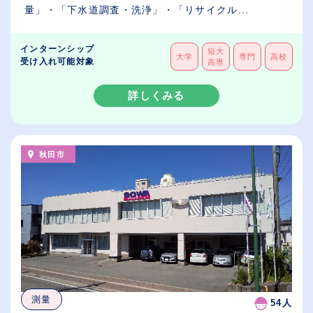
量」・「下水道調査・洗浄」・「リサイクル...
インターンシップ
短大
大学
専門
高校
受け入れ可能対象
高専
詳しくみる
秋田市
測量
54人