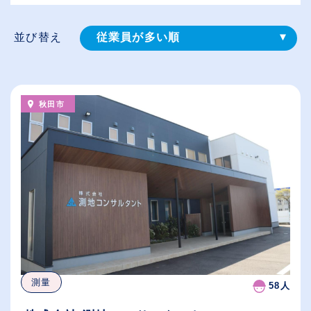
並び替え
従業員が多い順
登録⽇順
給与が高い順
秋田市
（⾼卒の給与を基準）
休日数が多い順
測量
58人